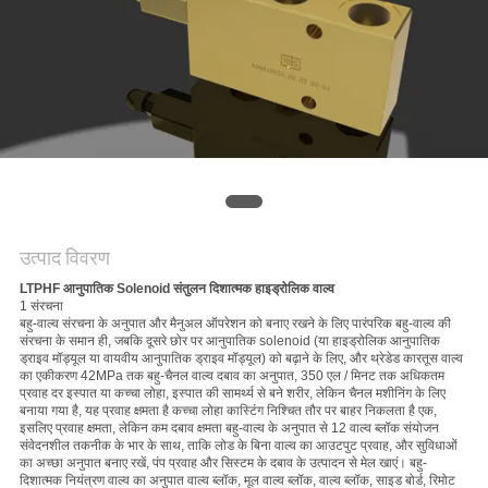
साइटमैप
गोपनीयता
नीति
उत्पाद विवरण
LTPHF आनुपातिक Solenoid संतुलन दिशात्मक हाइड्रोलिक वाल्व
1 संरचना
बहु-वाल्व संरचना के अनुपात और मैनुअल ऑपरेशन को बनाए रखने के लिए पारंपरिक बहु-वाल्व की
संरचना के समान ही, जबकि दूसरे छोर पर आनुपातिक solenoid (या हाइड्रोलिक आनुपातिक
ड्राइव मॉड्यूल या वायवीय आनुपातिक ड्राइव मॉड्यूल) को बढ़ाने के लिए, और थ्रेडेड कारतूस वाल्व
का एकीकरण
42MPa तक बहु-चैनल वाल्व दबाव का अनुपात, 350 एल / मिनट तक अधिकतम
प्रवाह दर
इस्पात या कच्चा लोहा, इस्पात की सामर्थ्य से बने शरीर, लेकिन चैनल मशीनिंग के लिए
बनाया गया है, यह प्रवाह क्षमता है
कच्चा लोहा कास्टिंग निश्चित तौर पर बाहर निकलता है
एक,
इसलिए प्रवाह क्षमता, लेकिन कम दबाव क्षमता
बहु-वाल्व के अनुपात से 12 वाल्व ब्लॉक संयोजन
संवेदनशील तकनीक के भार के साथ, ताकि लोड के बिना वाल्व का आउटपुट प्रवाह, और सुविधाओं
का अच्छा अनुपात बनाए रखें, पंप प्रवाह और सिस्टम के दबाव के उत्पादन से मेल खाएं।
बहु-
दिशात्मक नियंत्रण वाल्व का अनुपात वाल्व ब्लॉक, मूल वाल्व ब्लॉक, वाल्व ब्लॉक, साइड बोर्ड, रिमोट