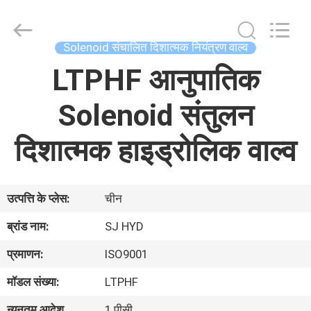
Autoclave
Online
Market.
All
Rights
Solenoid संचालित दिशात्मक नियंत्रण वाल्व
Reserved.
Developed
by
LTPHF आनुपातिक
घर
ECER
Solenoid संतुलन
उत्पादों
दिशात्मक हाइड्रोलिक वाल्व
हमारे
बारे
उत्पत्ति के प्लेस:
चीन
में
ब्रांड नाम:
SJ HYD
कारखाना
प्रमाणन:
ISO9001
भ्रमण
मॉडल संख्या:
LTPHF
न्यूनतम आदेश
1 पीसी