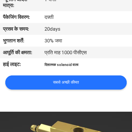
गुणवत्ता
मात्रा:
नियंत्रण
पैकेजिंग विवरण:
दफ़्ती
प्रसव के समय:
20days
संपर्क
भुगतान शर्तें:
30% जमा
करें
आपूर्ति की क्षमता:
प्रति माह 1000 पीसीएस
समाचार
हाई लाइट:
दिशात्मक solenoid वाल्व
एक
सबसे अच्छी कीमत
उद्धरण
की
विनती
करे