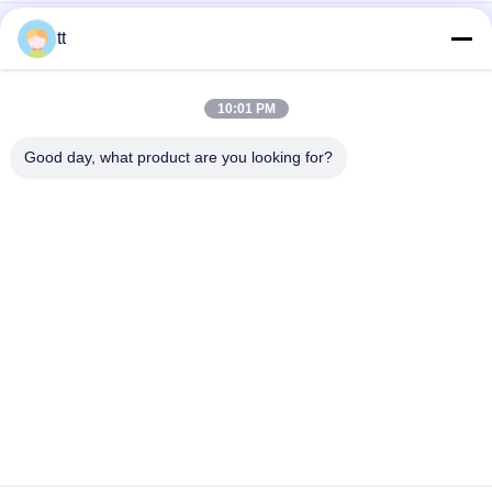
पीएसवी हाइड्रोलिक लोड संवेदनशील बहु दिशात्मक नियंत्रण वाल्व पीएसवी
tt
गेंद नियंत्रण शटल वायु प्रवाह नियंत्रण वाल्व ST-01, ST-02 की जाँच करें
10:01 PM
3/2 रास्ता प्रत्यक्ष अभिनय पीतल Solenoid वाल्व G1/8 "G1/4 ' के लिए निर्वात
प्रणाली
Good day, what product are you looking for?
लोकप्रिय श्रेणियां
सभी
ठोस आटोक्लेव
लकड़ी आटोक्लेव
आटोक्लेव Vulcanizing
वेल्डिंग उपकरण
2 रास्ता वायवीय 
पाइप वेल्डिंग 
Solenoid वाल्व
Positioners
Solenoid संचालित 
पाइप वेल्डिंग रोटेटर
दिशात्मक नियंत्रण वाल्व