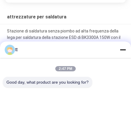
4's visual clarity is fantastic once you dial in the
IPD correctly. The manual adjustment is
attrezzature per saldatura
smooth, and finding that sweet spot makes all
the difference. No more eye strain during long
Stazione di saldatura senza piombo ad alta frequenza della
sessions. Highly r
lega per saldatura della stazione ESD di BK3300A 150W con il
trasformatore
tt
200V che salda il filo di rame puro flessibile ha inscatolato la
norma IEC60245-6
2:47 PM
Stazione di saldatura di AOYUE 908+ per la riparazione del
Good day, what product are you looking for?
telefono cellulare con la pistola dell'aria calda ed il saldatoio
Categorie popolari
Tutti
Autoclave Concreta
Legno Autoclave