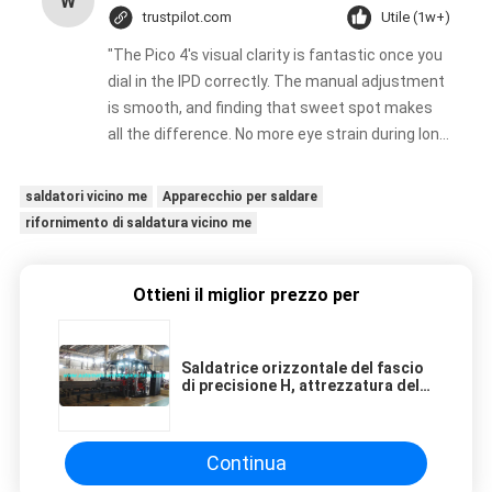
W
trustpilot.com
Utile (1w+)
"The Pico 4's visual clarity is fantastic once you
dial in the IPD correctly. The manual adjustment
is smooth, and finding that sweet spot makes
all the difference. No more eye strain during long
sessions. Highly recommend taking the time to
set it up properly!""The Pico 4's visual clarity is
saldatori vicino me
Apparecchio per saldare
fantastic once you dial in the IPD correctly. The
rifornimento di saldatura vicino me
manual adjustment is smooth, and finding that
sweet spot makes all the difference. No more
eye strain during long sessions. Highly
Ottieni il miglior prezzo per
recommend taking the time to set it up
properly!""The Pico 4's visual clarity is fantastic
Saldatrice orizzontale del fascio
once you dial in the IPD correctly. The manual
di precisione H, attrezzatura della
adjustment is smooth, and finding that sweet
saldatura a punti
spot makes all the difference. No more eye
strain during long sessions. Highly recommend
Continua
taking the time to set it up properly!""The Pico