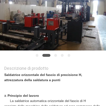
UNA
CITAZIONE
MAPPA
DEL
SITO
INFORMATIVA
Descrizione di prodotto
Saldatrice orizzontale del fascio di precisione H,
SULLA
attrezzatura della saldatura a punti
PRIVACY
a.
Principio del lavoro
La saldatrice automatica orizzontale del fascio di H