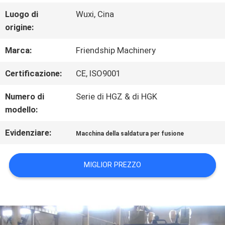
FABBRICA
Luogo di
Wuxi, Cina
origine:
CONTROLLO
Marca:
Friendship Machinery
DI
Certificazione:
CE, ISO9001
QUALITÀ
Numero di
Serie di HGZ & di HGK
modello:
CONTATTICI
Evidenziare:
Macchina della saldatura per fusione
MIGLIOR PREZZO
NOTIZIE
RICHIEDA