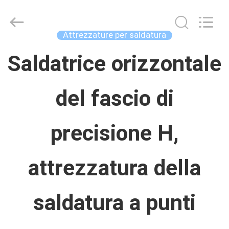
Concrete
Autoclave
Online
Market.
Attrezzature per saldatura
All
Rights
CASA
Saldatrice orizzontale
Reserved.
Developed
by
ECER
del fascio di
PRODOTTI
precisione H,
CIRCA
NOI
attrezzatura della
GIRO
saldatura a punti
DELLA