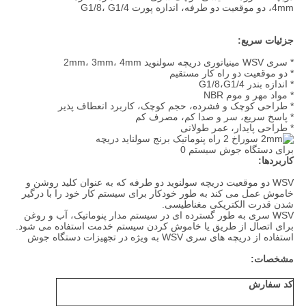
4mm، دو موقعیت دو طرفه، اندازه پورت G1/8، G1/4
جزئیات سریع:
* سری WSV مینیاتوری دریچه سولنوید 2mm، 3mm، 4mm
* دو موقعیت دو راه کار مستقیم
* اندازه بندر G1/8،G1/4
* مواد مهر و موم NBR
* طراحی کوچک و فشرده، حجم کوچک، کاربرد انعطاف پذیر
* پاسخ سریع، سر و صدا کم، مصرف کم
* طراحی پایدار، عمر طولانی
کاربردها:
WSV دو موقعیت دریچه سولنوید دو طرفه که به عنوان کلید روشن و
خاموش عمل می کند به طور خودکار برای سیستم کار خود را با درگیر
شدن قدرت الکتریکی مغناطیسی.
WSV سری به طور گسترده ای در سیستم مدار پنوماتیک، آب و روغن
برای اتصال از طریق یا خاموش کردن سیستم خدمت استفاده می شود.
استفاده از دریچه های سری WSV به ویژه در تجهیزات دستگاه جوش
مشخصات:
کد سفارش