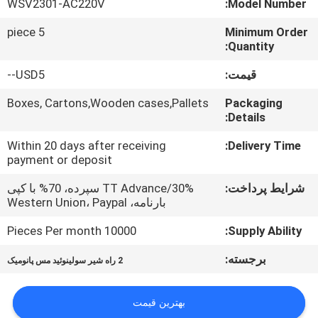
WSV2301-AC220V
Model Number:
کیفیت
5 piece
Minimum Order
Quantity:
با
قیمت:
USD5--
ما
تماس
Boxes, Cartons,Wooden cases,Pallets
Packaging
Details:
بگیرید
Within 20 days after receiving
Delivery Time:
payment or deposit
اخبار
شرایط پرداخت:
TT Advance/30% سپرده، 70% با کپی
بارنامه، Western Union، Paypal
درخواست
10000 Pieces Per month
Supply Ability:
نقل قول
برجسته:
2 راه شیر سولینوئید مس پانومیک
نقشه
بهترین قیمت
سایت