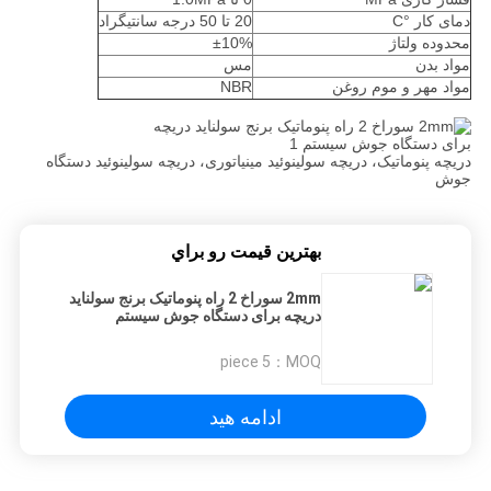
دمای کار °C
20 تا 50 درجه سانتیگراد
محدوده ولتاژ
±10%
مواد بدن
مس
مواد مهر و موم روغن
NBR
دریچه پنوماتیک، دریچه سولینوئید مینیاتوری، دریچه سولینوئید دستگاه
جوش
بهترين قيمت رو براي
2mm سوراخ 2 راه پنوماتیک برنج سولناید
دریچه برای دستگاه جوش سیستم
5 piece
MOQ：
ادامه هید