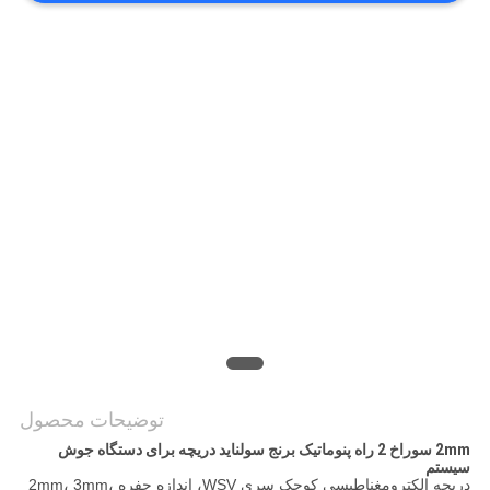
حریم
خصوصی
توضیحات محصول
2mm سوراخ 2 راه پنوماتیک برنج سولناید دریچه برای دستگاه جوش
سیستم
دریچه الکترومغناطیسی کوچک سری WSV، اندازه حفره 2mm، 3mm،