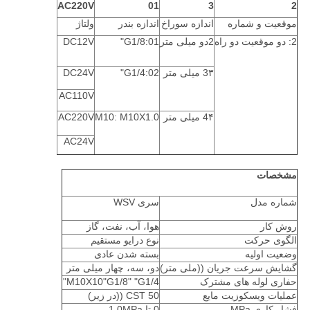
AC220V
01
3
2
موقعیت و شماره
اندازه سوراخ
اندازه بندر
ولتاژ
2: دو موقعیت دو راه
2دو میلی متر
01:G1/8"
DC12V
3۳ میلی متر
02:G1/4"
DC24V
AC110V
4۴ میلی متر
M10: M10X1.0
AC220V
AC24V
مشخصات
شماره مدل
سری WSV
روش کار
هوا، آب، نفت، گاز
الگوی حرکت
نوع درایو مستقیم
وضعیت اولیه
بسته شدن عادی
گشایش سرعت جریان ((ملی متر)
دو، سه، چهار میلی متر
حفاری لوله های مشترک
M10X10"G1/8" "G1/4"
عملیات ویسکوزیت مایع
50 CST ((در زیر)
فشار کاری MPa
0 تا 1.0MPa