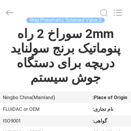
Autoclave
Online
Market.
All
Rights
2 Way Pneumatic Solenoid Valve
Reserved.
Developed
by
2mm سوراخ 2 راه
خانه
ECER
پنوماتیک برنج سولناید
محصولات
دریچه برای دستگاه
درباره
جوش سیستم
ما
تور
Ningbo China(Mainland)
Place of Origin:
کارخانه
نام تجاری:
FLUIDAC or OEM
گواهی:
ISO9001
کنترل