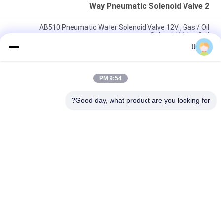
2 Way Pneumatic Solenoid Valve
AB510 Pneumatic Water Solenoid Valve 12V , Gas / Oil
Solenoid Valve Coil
tt
فشار DN100 4 اینچ آب سوپاپ موضوعی 2 راه برنجی 2/2 راه
AC220V DC24V
9:54 PM
3/8 "فشار بالا از فولاد ضد زنگ مستقیم بازیگری برقی آب سوپاپ
2WH020-10 UD-10H
Good day, what product are you looking for?
دسته بندی های محبوب
همه
Concrete Autoclave
Wood Autoclave
Vulcanizing 
2 Way Pneumatic 
Autoclave
Solenoid Valve
Pipe Welding 
Welding Equipment
Rotator