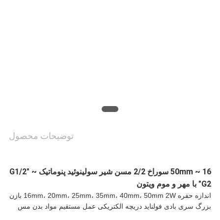
درخواست
نقل قول
نقشه
سایت
حریم
توضیحات محصول
خصوصی
16 ~ 50mm سوراخ 2/2 مسن شیر سولینوئید پنوماتیک G1/2" ~
G2" با مهر و موم ویتون
اندازه حفره 16mm، 20mm، 25mm، 35mm، 40mm، 50mm 2W بازن
بزرگ سری بادی فولناید دریچه الکتریکی عمل مستقیم مواد بدن مس