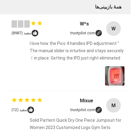
همهٔ بازبینی‌ها
W*s
W
trustpilot.com
مفید (8987)
"I love how the Pico 4 handles IPD adjustment.
The manual slider is intuitive and stays securely
in place. Getting the IPD just right eliminated！
Mixue
M
trustpilot.com
مفید (12)
Solid Pattern Quick Dry One Piece Jumpsuit for
Women 2023 Customized Logo Gym Sets