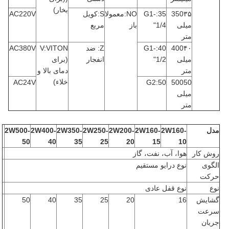
بخار)
350۳۵
35:G1-
NO:معمولا
S:کویل
AC220V
میلی
1/4"
باز
مربع
متر
400۴۰
40:G1-
Z: ضد
V:VITON
AC380V
میلی
1/2"
انفجار
(برای
متر
دمای بالا و
خلاء)
AC24V
50:G2
50050
میلی
متر
مدل
2W160-
2W160-
2W200-
2W250-
2W350-
2W400-
2W500-
50
40
35
25
20
15
10
روش کار
هوا، آب، نفت، گاز
الگوی
نوع درایو مستقیم
حرکت
نوع
نوع قفل عادی
گشایش
16
20
25
35
40
50
سرعت
جریان