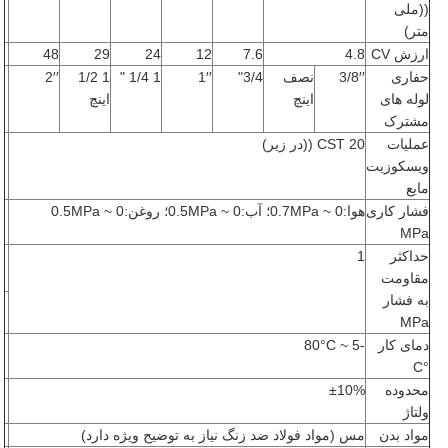
((ملی
متر)
ارزش CV
4.8
7.6
12
24
29
48
حفاری
3/8′′
نصف
3/4"
1′′
1 1/4 "
1 1/2
2′′
لوله های
اینچ
اينچ
مشترک
عملیات
20 CST ((در زیر)
ویسکوزیت
مایع
فشار کاری
هوا:0 ~ 0.7MPa؛ آب:0 ~ 0.5MPa؛ روغن:0 ~ 0.5MPa
MPa
حداکثر
1
مقاومت
به فشار
MPa
دمای کار
-5 ~ 80°C
°C
محدوده
±10%
ولتاژ
مواد بدن
مس (مواد فولاد ضد زنگ نیاز به توضیح ویژه دارد)