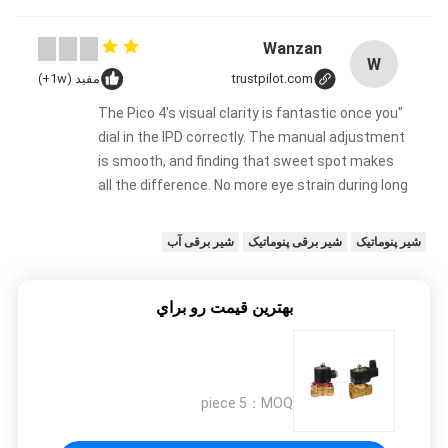
Wanzan
W
trustpilot.com
مفید (1w+)
"The Pico 4's visual clarity is fantastic once you
dial in the IPD correctly. The manual adjustment
is smooth, and finding that sweet spot makes
all the difference. No more eye strain during long
sessions. Highly recommend taking the time to
set it up properly!""The Pico 4's visual clarity is
شیر پنوماتیک
شیر برقی پنوماتیک
شیر برقی آب
fantastic once you dial in the IPD correctly. The
manual adjustment is smooth, and finding that
sweet spot makes all the difference. No more
بهترين قيمت رو براي
eye strain during long sessions. Highly
recommend taking the time to set it up
properly!""The Pico 4's visual clarity is fantastic
once you dial in the IPD correctly. The manual
5 piece
MOQ：
adjustment is smooth, and finding that sweet