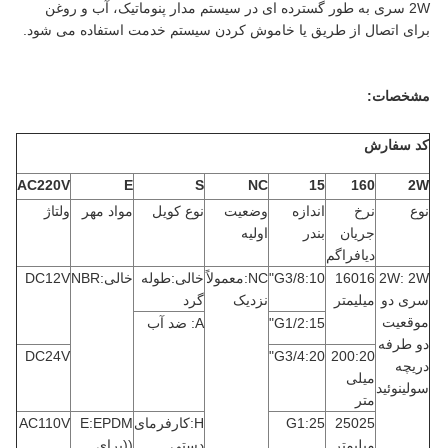
2W سری به طور گسترده ای در سیستم مدار پنوماتیک، آب و روغن
برای اتصال از طریق یا خاموش کردن سیستم خدمت استفاده می شود.
مشخصات:
کد سفارش
AC220V
E
S
NC
15
160
2W
نوع
نرخ
اندازه
وضعیت
نوع کویل
مواد مهر
ولتاژ
جریان
بندر
اولیه
دیافراگم
2W: 2W
16016
10:G3/8"
NC:معمولاً
خالی:طوله
خالی:NBR
DC12V
سری دو
میلیمتر
نزدیک
گرد
موقعیت
15:G1/2"
A: ضد آب
دو طرفه
DC24V
20:G3/4"
200:20
دریچه
میلی
سولینوئید
متر
25025
25:G1
H:کارفرمای
E:EPDM
AC110V
میلیمتر
دستی
((برای