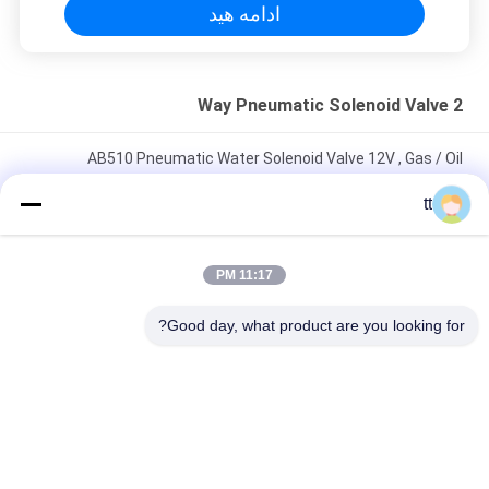
spot makes all the difference. No more eye
ادامه هید
strain during long sessions. Highly recommend
taking the time to set it up properly!""The Pico
4's visual clarity is fantastic once you dial in the
2 Way Pneumatic Solenoid Valve
IPD correctly. The manual adjustment is
smooth, and finding that sweet spot makes all
AB510 Pneumatic Water Solenoid Valve 12V , Gas / Oil
the difference. No more eye strain during long
Solenoid Valve Coil
sessions. Highly r
tt
فشار DN100 4 اینچ آب سوپاپ موضوعی 2 راه برنجی 2/2 راه
AC220V DC24V
11:17 PM
3/8 "فشار بالا از فولاد ضد زنگ مستقیم بازیگری برقی آب سوپاپ
Good day, what product are you looking for?
2WH020-10 UD-10H
دسته بندی های محبوب
همه