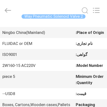
Concrete
Autoclave
Online
Market.
2 Way Pneumatic Solenoid Valve
All
Rights
خانه
Reserved.
Developed
Ningbo China(Mainland)
Place of Origin:
by
ECER
محصولات
نام تجاری:
FLUIDAC or OEM
گواهی:
ISO9001
درباره
2W160-15 AC220V
Model Number:
ما
5 piece
Minimum Order
Quantity:
تور
قیمت:
USD8--
کارخانه
Boxes, Cartons,Wooden cases,Pallets
Packaging