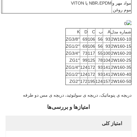
مواد مهر و
NBR،EPDM یا VITON
موم روغن
شماره مدل
A
ب
C
D
K
ZG3/8′′
69
106
56
93
2W160-10
ZG1/2′′
69
106
56
93
2W160-15
ZG3/4′′
73
117
55
100
2W160-20
ZG1′′
99
125
78
104
2W160-25
ZG1/4′′
124
172
93
141
2W160-35
ZG1/2′′
124
172
93
141
2W160-40
ZG2′′
172
195
124
157
2W160-50
دریچه ی پنوماتیک، دریچه ی سولنوئید، دریچه ی مس دو طرفه
امتیازها و بررسی‌ها
امتیاز کلی