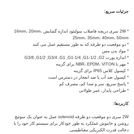
جزئیات سریع:
* 2W سری دریچه فاضلاب سولنئود اندازه گشایش 16mm، 20mm،
25mm، 35mm، 40mm، 50mm
* دو موقعیت دو طرفه که به طور مستقیم عمل می کنند
* مواد بدن مس
* اندازه پورت G3/8 ‬,G1/2 ‬,G3/4 ‬,G1 ‬,G1-1/4 ‬,G1-1/2 ‬,G2 ‬
* مهر با NBR، EPDM، VITON برای گزینه
* کپسول کلاس IP65 برای گزینه
* کپسول ضد آب یا ضد انفجار در دسترس است
* پاسخ سریع، سر و صدا کم، مصرف کم
* طراحی پایدار، عمر طولانی
کاربردها:
2W سری دو موقعیت دو طرفه solenoid عمل به عنوان یک سوئیچ
روشن و خاموش عملکرد به طور خودکار برای سیستم کار خود را با
دخالت قدرت الکتریکی مغناطیسی.