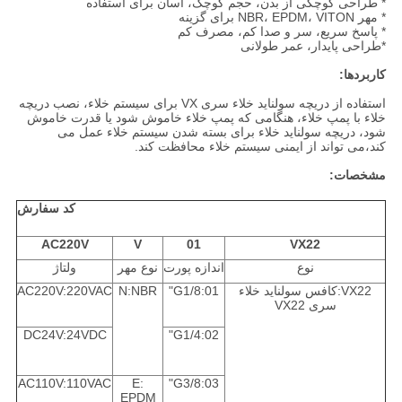
* طراحی کوچکی از بدن، حجم کوچک، آسان برای استفاده
* مهر NBR، EPDM، VITON برای گزینه
* پاسخ سریع، سر و صدا کم، مصرف کم
*طراحی پایدار، عمر طولانی
کاربردها:
استفاده از دریچه سولناید خلاء سری VX برای سیستم خلاء، نصب دریچه
خلاء با پمپ خلاء، هنگامی که پمپ خلاء خاموش شود یا قدرت خاموش
شود، دریچه سولناید خلاء برای بسته شدن سیستم خلاء عمل می
کند،می تواند از ایمنی سیستم خلاء محافظت کند.
مشخصات:
کد سفارش
AC220V
V
01
VX22
نوع
اندازه پورت
نوع مهر
ولتاژ
VX22:کافس سولناید خلاء
01:G1/8"
N:NBR
AC220V:220VAC
سری VX22
DC24V:24VDC
02:G1/4"
AC110V:110VAC
E:
03:G3/8"
EPDM