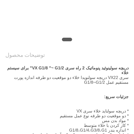
حریم
خصوصی
توضیحات محصول
دریچه سولینوئید پنوماتیک 2 راه سری VX G1/8 "~ G1/2" برای سیستم
خلاء
سری VX22 دریچه سولنویدا خلاء دو موقعیت دو طرفه اندازه پورت
مستقیم عمل G1/8~G1/2
جزئیات سریع:
* دریچه سولناید خلاء سری VX
* دو موقعیت دو طرفه نوع عمل مستقیم
* مواد بدن مس
* کار کردن با خلاء متوسط
* اندازه بندر G1/8،G1/4،G3/8،G1