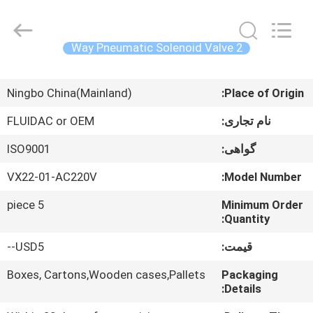
Autoclave
Online
Market.
All
Rights
2 Way Pneumatic Solenoid Valve
Reserved.
Developed
by
خانه
ECER
Ningbo China(Mainland)
Place of Origin:
محصولات
نام تجاری:
FLUIDAC or OEM
گواهی:
ISO9001
درباره
VX22-01-AC220V
Model Number:
ما
5 piece
Minimum Order
Quantity:
تور
قیمت:
USD5--
کارخانه
Boxes, Cartons,Wooden cases,Pallets
Packaging
Details:
کنترل