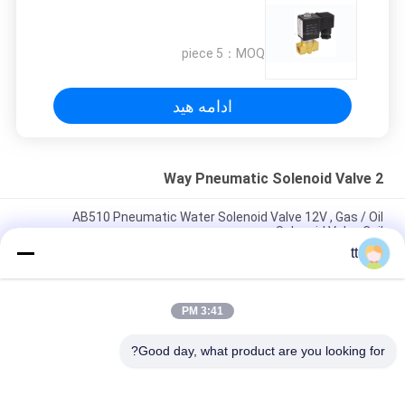
5 piece
MOQ：
ادامه هید
2 Way Pneumatic Solenoid Valve
AB510 Pneumatic Water Solenoid Valve 12V , Gas / Oil
Solenoid Valve Coil
tt
فشار DN100 4 اینچ آب سوپاپ موضوعی 2 راه برنجی 2/2 راه
AC220V DC24V
3:41 PM
3/8 "فشار بالا از فولاد ضد زنگ مستقیم بازیگری برقی آب سوپاپ
2WH020-10 UD-10H
Good day, what product are you looking for?
دسته بندی های محبوب
همه