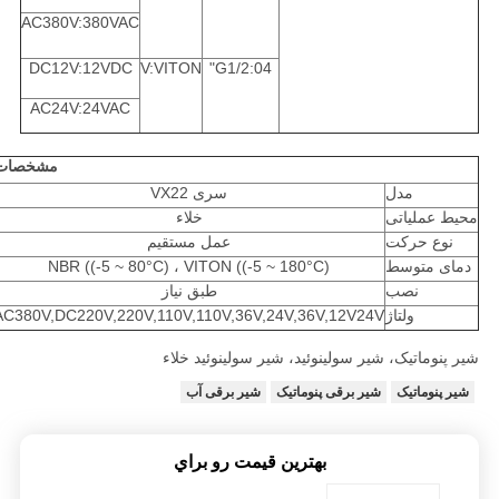
AC380V:380VAC
DC12V:12VDC
V:VITON
04:G1/2"
AC24V:24VAC
مشخصات
مدل
سری VX22
محیط عملیاتی
خلاء
نوع حرکت
عمل مستقیم
دمای متوسط
NBR ((-5 ~ 80°C) ، VITON ((-5 ~ 180°C)
نصب
طبق نیاز
ولتاژ
AC380V,DC220V,220V,110V,110V,36V,24V,36V,12V24V
شیر پنوماتیک، شیر سولینوئید، شیر سولینوئید خلاء
شیر پنوماتیک
شیر برقی پنوماتیک
شیر برقی آب
بهترين قيمت رو براي