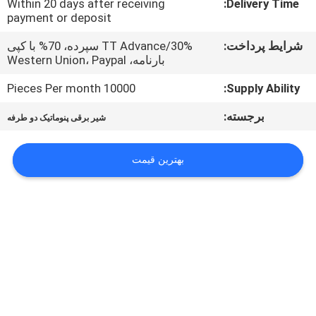
Within 20 days after receiving
Delivery Time:
کیفیت
payment or deposit
شرایط پرداخت:
TT Advance/30% سپرده، 70% با کپی
با
بارنامه، Western Union، Paypal
ما
10000 Pieces Per month
Supply Ability:
تماس
برجسته:
شیر برقی پنوماتیک دو طرفه
بگیرید
بهترین قیمت
اخبار
درخواست
نقل قول
نقشه
سایت