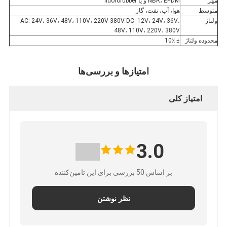
مهر
NBR، EPDM و یا fluororubber
متوسط
هوا، آب، نفت، گاز
ولتاژ
AC: 24V، 36V، 48V، 110V، 220V 380V DC: 12V، 24V، 36V،
48V، 110V، 220V، 380V
محدوده ولتاژ
± 10٪
امتیازها و بررسی‌ها
امتیاز کلی
3.0
بر اساس 50 بررسی برای این تامین‌کننده
نظر نوشتن