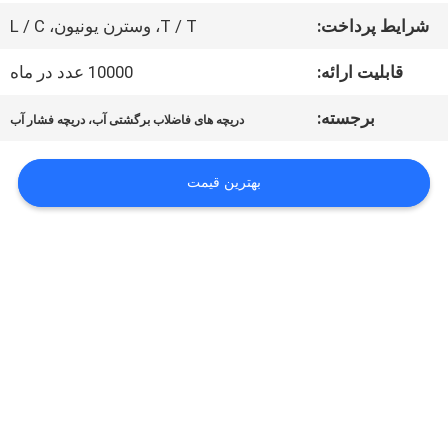
درخواست
شرایط پرداخت:
T / T، وسترن یونیون، L / C
نقل قول
قابلیت ارائه:
10000 عدد در ماه
برجسته:
نقشه
دریچه های فاضلاب برگشتی آب، دریچه فشار آب
سایت
بهترین قیمت
حریم
خصوصی