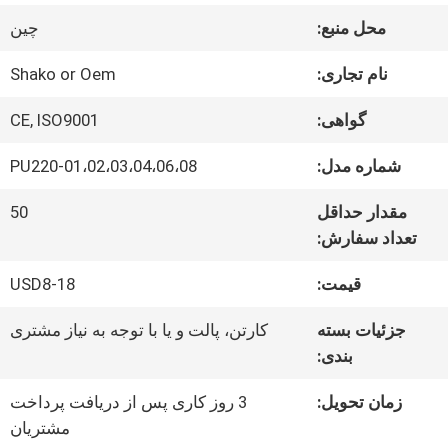
محل منبع:
چین
کنترل
نام تجاری:
Shako or Oem
کیفیت
گواهی:
CE, ISO9001
با
شماره مدل:
PU220-01،02،03،04،06،08
ما
مقدار حداقل
50
تعداد سفارش:
تماس
قیمت:
USD8-18
بگیرید
جزئیات بسته
کارتن، پالت و یا با توجه به نیاز مشتری
بندی:
اخبار
زمان تحویل:
3 روز کاری پس از دریافت پرداخت
مشتریان