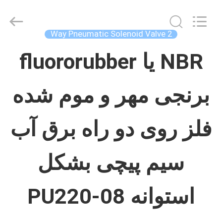
Concrete
Autoclave
Online
Market.
2 Way Pneumatic Solenoid Valve
All
Rights
خانه
Reserved.
NBR یا fluororubber
Developed
by
ECER
برنجی مهر و موم شده
محصولات
فلز روی دو راه برق آب
درباره
ما
سیم پیچی بشکل
تور
استوانه PU220-08
کارخانه