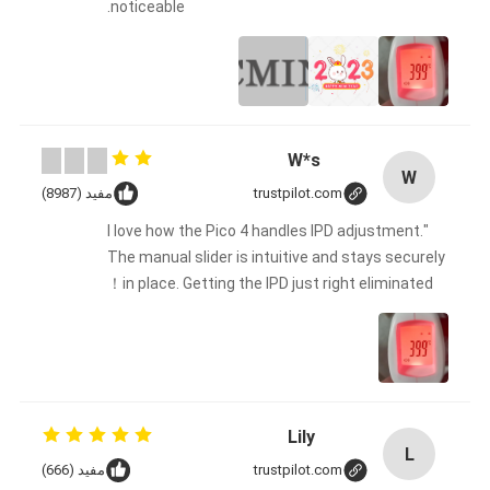
noticeable.
W*s
W
trustpilot.com
مفید (8987)
"I love how the Pico 4 handles IPD adjustment.
The manual slider is intuitive and stays securely
in place. Getting the IPD just right eliminated！
Lily
L
trustpilot.com
مفید (666)