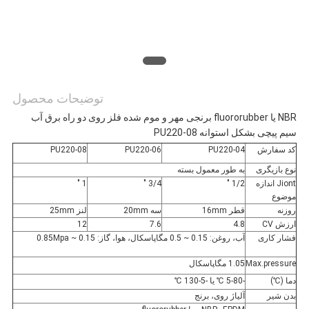
توضیحات محصول
NBR یا fluororubber برنجی مهر و موم شده فلز روی دو راه برق آب
سیم پیچی بشکل استوانه PU220-08
کد سفارش
PU220-04
PU220-06
PU220-08
نوع بازیگری
به طور معمول بسته
Jiont اندازه
1/2 "
3/4 "
1 "
موضوع
روزنه
قطر 16mm
سه 20mm
لنز 25mm
ارزش CV
4.8
7.6
12
فشار کاری
آب، روغن: 0.15 ~ 0.5 مگاپاسکال، هوا، گاز: 0.15 ~ 0.85Mpa
Max.pressure
1.05 مگاپاسکال
دما (℃)
-5-80 ℃ یا -5-130 ℃
بدن شیر
آلیاژ روی، برنج