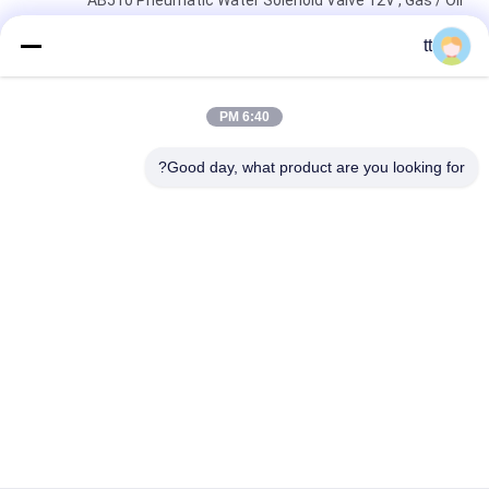
AB510 Pneumatic Water Solenoid Valve 12V , Gas / Oil
Solenoid Valve Coil
tt
DN100 4 Inch Water Pressure Valves Threaded 2 Way Brass
2/2 way AC220V DC24V
6:40 PM
3/8" High Pressure Stainless steel Direct-Acting Water
Good day, what product are you looking for?
Solenoid Valves 2WH020-10 UD-10H
دسته بندی های محبوب
همه
Concrete Autoclave
Wood Autoclave
Vulcanizing 
Welding Equipment
Autoclave
2 Way Pneumatic 
Pipe Welding 
Solenoid Valve
Positioners