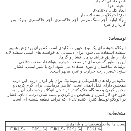
قطر داخلی: 2 متر
محیط: هوا
ابعاد کلی: 7×2.8×3
نوع: آوتوکلاو شیشه لایه دار
مواد اولیه: آجر سنگ مرمر، آجر خاکستری، آجر خاکستری، بلوک بتن
گازدار و غیره.
توضیحات:
اتوکلاو شیشه ای یک نوع تجهیزات کلیدی است که برای پردازش عمیق
شیشه استفاده می شود. برای دستیابی به خواسته های ایمنی شیشه لایه
دار از طریق فرآیند درمان فشار و گرما.
این به طور گسترده ای در صنعت خودرو، هوافضا، صنعت دفاعی،
تزئینات ساختمان و غیره استفاده می شود. این با شیر ایمنی، فشار
سنج، عنصر درجه حرارت و غیره مجهز است.
علاوه بر راه های الکتریکی و پنوماتیک برای باز کردن درب، این درب
همچنین دارای قفل ایمنی است. عناصر گرمایشی برای گرم کردن و
مجبور کردن و دستگاه خنک کننده در داخل اتوکلاو وجود دارد.آن را به
طور خودکار کنترل و تشخیص باز کردن و بسته شدن درب، دمای، فشار
در اتوکلاو توسط کنترل کننده PLC، که فرآیند قطعه شیشه ای است.
مشخصات:
پست ها
واحد
مشخصات و پارامترها
FJK1.5-
FJK1.5-
FJK1.5-
FJK1.5-
FJK1.4-