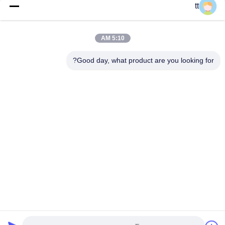
tt
به طور کامل کنترل شیشه ای ورقه ورقه اتوکلاو با PLC
اتوکلاو لمینیت شیشه ای با احتیاط های ایمنی سه جانبه
5:10 AM
آوتوکلاو لایه بندی شیشه برای شیشه لایه دار
Good day, what product are you looking for?
دسته بندی های محبوب
همه
Concrete Autoclave
Wood Autoclave
Vulcanizing 
Welding Equipment
Autoclave
2 Way Pneumatic 
Pipe Welding 
Solenoid Valve
Positioners
Pipe Welding 
Solenoid Operated 
Rotator
Directional Control 
Valve