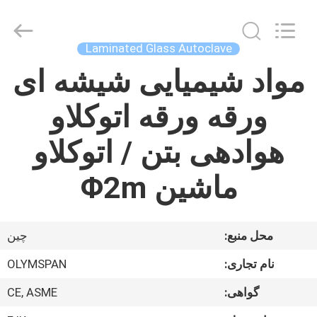
Autoclave
Online
Market.
All
Rights
Laminated Glass Autoclave
Reserved.
Developed
by
مواد شیمیایی شیشه ای
خانه
ECER
ورقه ورقه اتوکلاو
محصولات
هوادهی بتن / اتوکلاو
درباره
ماشین Φ2m
ما
تور
محل منبع:
چین
کارخانه
نام تجاری:
OLYMSPAN
گواهی:
CE, ASME
کنترل