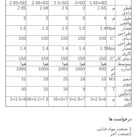
2.85×5D
2.68×5D
2.5×5D
2×5D
1.65×4D
قطر
م
1.65
2
2.5
2.68
2.85
داخل
طول
م
4
5
5
5
5
واقعی
فشار
Mpa
1.4
1.5
1.5
1.5
1.5
طراحی
دمای
°C
150
150
150
150
150
طراحی
فشار
Mpa
1.3
1.4
1.4
1.4
1.4
کاری
دمای کار
°C
150
150
150
150
150
متوسط
هوا
هوا
هوا
هوا
هوا
اندازه
ام
900
1000
1000
1000
1000
ام
حجم
M3
10
18
25
28
31
موثر
وزن
T
7
9
16
25
30
ناخالص
ابعاد
م
6×2.5×3
7×2.8×3
7×3×35
7.8×3.2×38
9×3.5×5
کلی
درخواست ها
1.
صنعت مواد غذایی
2صنعت آجر