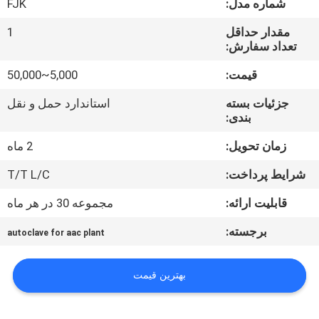
شماره مدل:
FJK
کیفیت
مقدار حداقل
1
تعداد سفارش:
با
قیمت:
5,000~50,000
ما
تماس
جزئیات بسته
استاندارد حمل و نقل
بندی:
بگیرید
زمان تحویل:
2 ماه
اخبار
شرایط پرداخت:
T/T L/C
قابلیت ارائه:
مجموعه 30 در هر ماه
درخواست
برجسته:
autoclave for aac plant
نقل قول
بهترین قیمت
نقشه
سایت