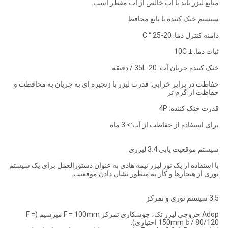
منابع لیزر باید با آب خالص از آب مقطر است.
سیستم خنک کننده با تابع محافظ.
دامنه کنترل دما: 20-25 ° C
ثبات دما: ± 10C
خنک کننده جریان آب: 20-35L / دقیقه
حفاظت در برابر خرابی: قدرت لیزر با زنجیره ای به جریان به محافظت و
حفاظت از گرم تر
قدرت خنک کننده: 4P
برای استفاده از حفاظت از آب:> 3 ماه
سیستم موقعیت یابی 3.4 لیزری
با استفاده از یک نور لیزر نیمه هادی به عنوان دستورالعمل برای یک سیستم
نوری از هنجارها و کار به منظور نشان دادن موقعیت.
3.5 سیستم نوری و تمرکز
Adop خروجی لیزر تک، جوشکاری تمرکز F = 100mm میرسیم (F =
80/120 / تا 150mm اختیاری).