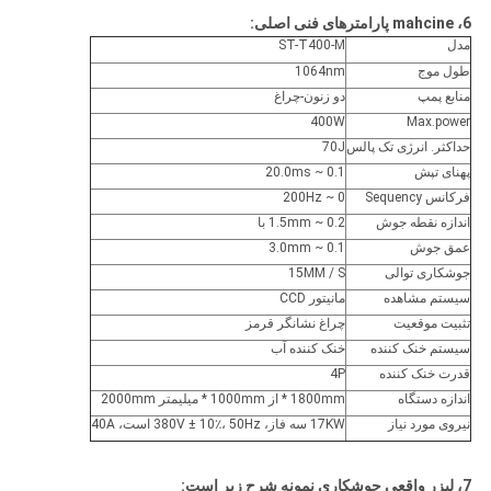
6، mahcine پارامترهای فنی اصلی:
مدل
ST-T400-M
طول موج
1064nm
منابع پمپ
دو زنون-چراغ
400W
Max.power
حداکثر. انرژی تک پالس
70J
پهنای تپش
0.1 ~ 20.0ms
فرکانس Sequency
0 ~ 200Hz
اندازه نقطه جوش
0.2 ~ 1.5mm با
عمق جوش
0.1 ~ 3.0mm
جوشکاری توالی
15MM / S
سیستم مشاهده
مانیتور CCD
تثبیت موقعیت
چراغ نشانگر قرمز
سیستم خنک کننده
خنک کننده آب
قدرت خنک کننده
4P
اندازه دستگاه
1800mm * از 1000mm * میلیمتر 2000mm
نیروی مورد نیاز
17KW سه فاز، 380V ± 10٪، 50Hz است، 40A
7، لیزر واقعی جوشکاری نمونه شرح زیر است: