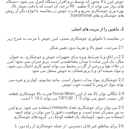
جوش لیزر با 4 محور که توسط نرم افزار دستگاه کنترل می شود، دستگاه
های دوار می تواند از 0 تنظیم - 90 درجه، آن است که با دقت بسیار بالا،
بهره وری جوشکاری سریع و قدرت جوش در مقایسه با انواع دیگر از روش
های جوشکاری های tranditional.
2، ماشین را از مزیت های اصلی:
در مقایسه با تکنولوژی جوشکاری سنتی، لیزر جوش با مزیت به شرح زیر:
2.1 سرعت، عمق بالا و تقریبا بدون تغییر شکل.
2.2 در اتاق و یا شرایط ویژه برای تجهیزات جوش و جوشکاری. به عنوان
مثال، یک لیزر ساده با میدان مغناطیسی است. پرتو جبران نمی شود؛ لیزر
در خلاء، هوا و برخی از گاز در محیط می تواند لحیم کاری اعمال می شود،
و مواد شیشه ای و یا پرتو شفاف به جوش منتقل می شود.
2.3 جوشکاری مواد مذاب دشوار است، مانند تیتانیوم، کوارتز و غیره می
تواند مواد ایزومر با کیفیت خوب جوش.
2.4 چگالی توان بالا بعد از لیزر focus.When قدرت بالا جوشکاری قطعه
کار، نسبت عمق می تواند 5: 1، TIPTOP می تواند تا 10: 1 است.
2.5 می توان برای جوشکاری تعداد minisize استفاده می شود. پرتو لیزر
به نور متمرکز شده است، و موقعیت دقیق را می توان در تولید انبوه
استفاده می شود، اتوماتیک یک قطعه کوچک در. گروه های جوشکاری
2.6 برای مناطق غیر قابل دسترس، از جمله جوشکاری از راه دور، با