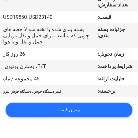
کیفیت
تعداد سفارش:
قیمت:
USD19850-USD23140
با
جزئیات بسته
بسته بندی شده با تخته سه لا جعبه های
ما
بندی:
چوبی که مناسب برای حمل و نقل دریایی
حمل و نقل و یا هوا
تماس
بگیرید
زمان تحویل:
26 روز کار
شرایط پرداخت:
T/T، وسترن یونیون،
اخبار
قابلیت ارائه:
45 مجموعه / ماه
برجسته:
فیبر دستگاه جوش، دستگاه جوش لیزر
درخواست
نقل قول
بهترین قیمت
نقشه
سایت