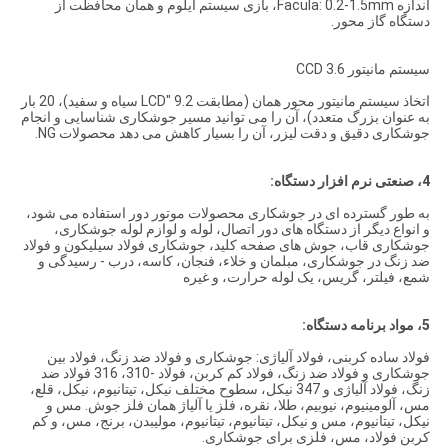
اندازه Facula: 0.2-1.5mm، بازی سیستم ایلوم و همان محافظت از
دستگاه گاز محور.
سیستم مانیتور 3.6 CCD
اتخاذ سیستم مانیتور محور همان (مطابقت 9.2 "LCD سیاه و سفید)، 20 بار
به عنوان بزرگ متعدد)، آن را می توانید مسیر جوشکاری شناسایی و انجام
جوشکاری دقیق و دقت لیزر، آن را بسیار کاهش می دهد محصولات NG.
4، صنعتی نرم افزار دستگاه:
به طور گسترده ای در جوشکاری محصولات موتور دور استفاده می شود،
و انواع دیگر از دستگاه های دور اتصال، لوله و لوازم لوله جوشکاری،
جوشکاری قاب، جوش های صفحه کلید، جوشکاری فولاد سیلیکون و فولاد
ضد زنگ در جوشکاری، مبلمان و خلاء، فنجان، کاسه، درب - رسیدگی و
شمع، فیلتر، گریس، یک لوله حرارت، و غیره
5، مواد برنامه دستگاه:
فولاد ساده کربنی، فولاد آلیاژی: جوشکاری و فولاد ضد زنگ، فولاد بین
جوشکاری و فولاد ضد زنگ، فولاد کم کربن، فولاد -310، 316 فولاد ضد
زنگ، فولاد آلیاژی و 347 نیکل، سطوح مختلف نیکل، تیتانیوم، نیکل، قلع،
مس، آلومینیوم، نیوبیم، طلا، نقره، فلز یا آلیاژ همان فلز جوش. مس و
نیکل، تیتانیوم، مس و نیکل، تیتانیوم، تیتانیوم، مولیبدن، برنج، مس، و کم
کربن فولاد، مس، فلزی برای جوشکاری.