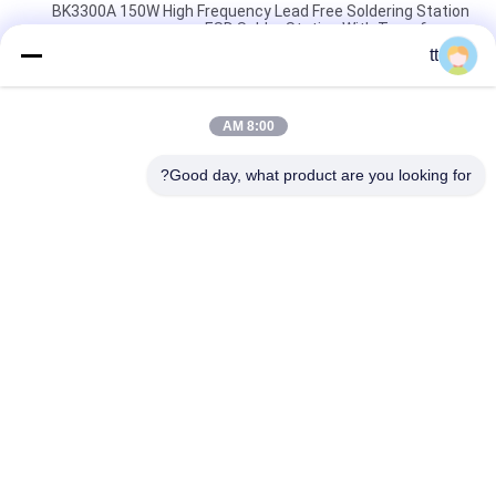
BK3300A 150W High Frequency Lead Free Soldering Station
ESD Solder Station With Transformer
tt
200V Welding Flexible Pure Copper Wire Tinned IEC60245-6
Standard
8:00 AM
AOYUE 908+ Soldering Station for Repairing Cell Phone with
Hot Air Gun and Soldering Iron
Good day, what product are you looking for?
دسته بندی های محبوب
همه
Concrete Autoclave
Wood Autoclave
Vulcanizing 
Welding Equipment
Autoclave
2 Way Pneumatic 
Pipe Welding 
Solenoid Valve
Positioners
Pipe Welding 
Solenoid Operated 