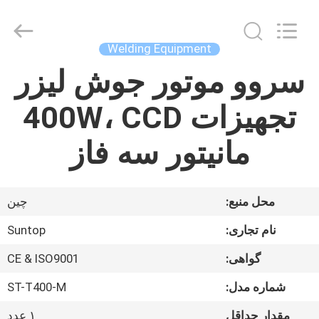
Autoclave
Online
Market.
All
Rights
Welding Equipment
Reserved.
Developed
by
سروو موتور جوش لیزر
خانه
ECER
تجهیزات 400W، CCD
محصولات
مانیتور سه فاز
درباره
ما
محل منبع:
چین
نام تجاری:
Suntop
تور
کارخانه
گواهی:
CE & ISO9001
شماره مدل:
ST-T400-M
کنترل
مقدار حداقل
۱ عدد