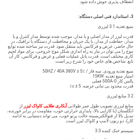
انعطاف پذیری جوش داده شود.
3، استاندارد فنی اصلی دستگاه:
منبع تغذیه 3.1 لیزری
قدرت لیزر از مدار اصلی و یا مدار، موجب شده توسط مدار کنترل و یا
مدار، حفاظت از مدار، با یک جریان و محافظت از دستگاه با ترافیک، در
حال حاضر، عرض و فرکانس باید منتقل شود. قدرت نیز ساخته شده توابع
موج را می توان در نیاز به راه اندازی شکل موج خروجی، برای مواد لحیم
کاری مختلف است. قدرت پانل عملیات فعلی و عرض و فرکانس، کار آن
تابع. شاخص های خاص خود را شرح زیر است:
منبع تغذیه ورودی: سه فاز / 50HZ / 40A 380V ± 5٪
امتیاز منبع تغذیه: 15KW
پالس کار 0-500A فعلی
قدرت محدود بی ثباتی عرضه: 5 ± ≤٪
3.2 منابع لیزری
منابع لیزری تصویب طول عمر طولانی
آبکاری طلایی کاواک لیزر
از
انگلستان (با کارایی بالا، پایداری حرارتی خوب، مقاومت در برابر خورنده،
تبدیل بالا از فتوالکتریسیته حالت پرتو خوب، می تواند دستیابی به ادامه
کار)، دو زنون-لامپ و کاواک لیزر است.
سیستم خنک کننده 3.3