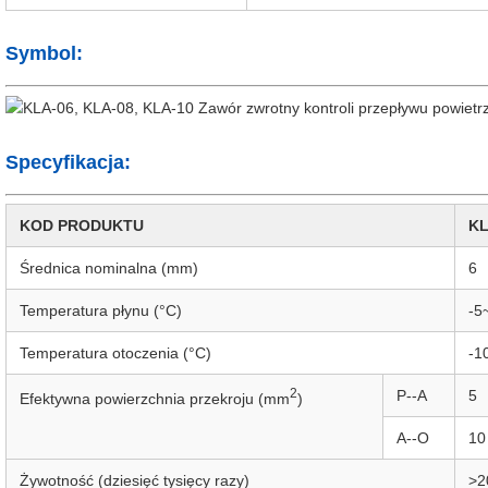
Symbol:
Specyfikacja:
KOD PRODUKTU
KL
Średnica nominalna (mm)
6
Temperatura płynu (°C)
-5
Temperatura otoczenia (°C)
-1
2
P--A
5
Efektywna powierzchnia przekroju (mm
)
A--O
10
Żywotność (dziesięć tysięcy razy)
>2