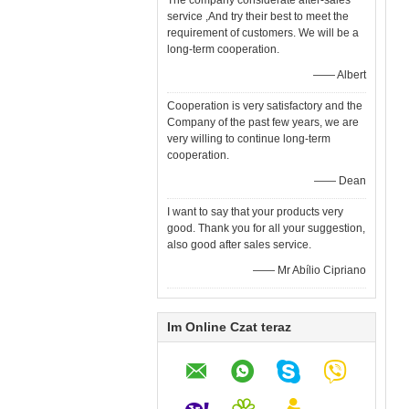
The company considerate after-sales
service ,And try their best to meet the
requirement of customers. We will be a
long-term cooperation.
—— Albert
Cooperation is very satisfactory and the
Company of the past few years, we are
very willing to continue long-term
cooperation.
—— Dean
I want to say that your products very
good. Thank you for all your suggestion,
also good after sales service.
—— Mr Abílio Cipriano
Im Online Czat teraz