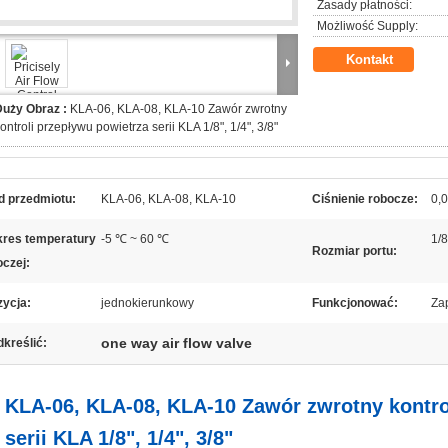
Zasady płatności:
Możliwość Supply:
Kontakt
Duży Obraz :
KLA-06, KLA-08, KLA-10 Zawór zwrotny
ontroli przepływu powietrza serii KLA 1/8", 1/4", 3/8"
d przedmiotu:
KLA-06, KLA-08, KLA-10
Ciśnienie robocze:
0,
kres temperatury
-5 ℃ ~ 60 ℃
1/8
Rozmiar portu:
oczej:
zycja:
jednokierunkowy
Funkcjonować:
Za
one way air flow valve
kreślić:
KLA-06, KLA-08, KLA-10 Zawór zwrotny kontro
serii KLA 1/8", 1/4", 3/8"