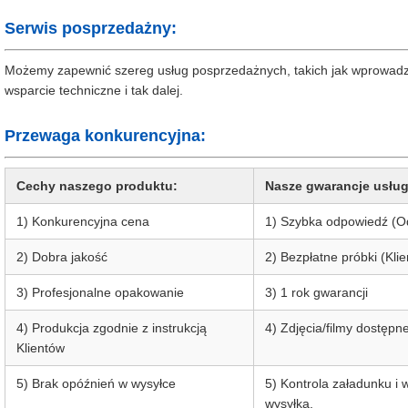
Serwis posprzedażny:
Możemy zapewnić szereg usług posprzedażnych, takich jak wprowadz
wsparcie techniczne i tak dalej.
Przewaga konkurencyjna:
Cechy naszego produktu:
Nasze gwarancje usług
1) Konkurencyjna cena
1) Szybka odpowiedź (O
2) Dobra jakość
2) Bezpłatne próbki (Klie
3) Profesjonalne opakowanie
3) 1 rok gwarancji
4) Produkcja zgodnie z instrukcją
4) Zdjęcia/filmy dostępn
Klientów
5) Brak opóźnień w wysyłce
5) Kontrola załadunku i 
wysyłką.