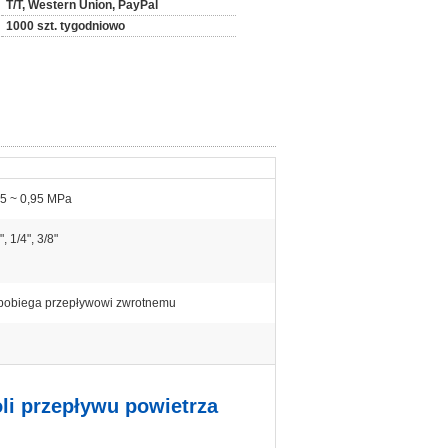
T/T, Western Union, PayPal
1000 szt. tygodniowo
05 ~ 0,95 MPa
", 1/4", 3/8"
pobiega przepływowi zwrotnemu
li przepływu powietrza