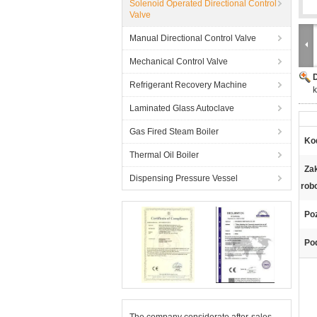
Solenoid Operated Directional Control
Valve
Manual Directional Control Valve
Mechanical Control Valve
Refrigerant Recovery Machine
k
Laminated Glass Autoclave
Gas Fired Steam Boiler
Ko
Thermal Oil Boiler
Za
Dispensing Pressure Vessel
rob
Po
Pod