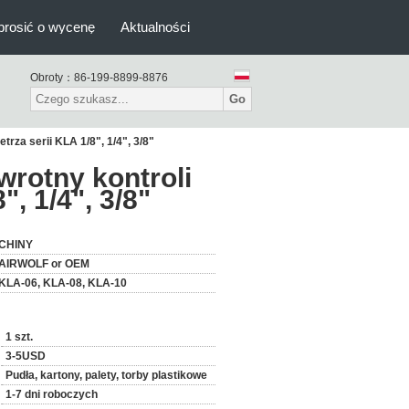
prosić o wycenę
Aktualności
Obroty：
86-199-8899-8876
Go
rza serii KLA 1/8", 1/4", 3/8"
rotny kontroli
, 1/4", 3/8"
CHINY
AIRWOLF or OEM
KLA-06, KLA-08, KLA-10
1 szt.
3-5USD
Pudła, kartony, palety, torby plastikowe
1-7 dni roboczych