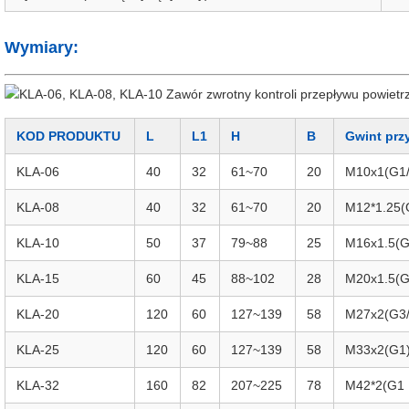
Wymiary:
KOD PRODUKTU
L
L1
H
B
Gwint prz
KLA-06
40
32
61~70
20
M10x1(G1/
KLA-08
40
32
61~70
20
M12*1.25(
KLA-10
50
37
79~88
25
M16x1.5(G
KLA-15
60
45
88~102
28
M20x1.5(G
KLA-20
120
60
127~139
58
M27x2(G3/
KLA-25
120
60
127~139
58
M33x2(G1
KLA-32
160
82
207~225
78
M42*2(G1 