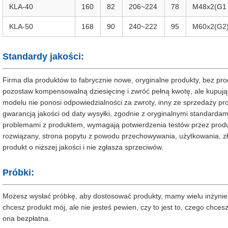
KLA-40
160
82
206~224
78
M48x2(G1 
KLA-50
168
90
240~222
95
M60x2(G2
Standardy jakości:
Firma dla produktów to fabrycznie nowe, oryginalne produkty, bez pr
pozostaw kompensowalną dziesięcinę i zwróć pełną kwotę, ale kupu
modelu nie ponosi odpowiedzialności za zwroty, inny ze sprzedaży pro
gwarancją jakości od daty wysyłki, zgodnie z oryginalnymi standardami
problemami z produktem, wymagają potwierdzenia testów przez prod
rozwiązany, strona popytu z powodu przechowywania, użytkowania, z
produkt o niższej jakości i nie zgłasza sprzeciwów.
Próbki:
Możesz wysłać próbkę, aby dostosować produkty, mamy wielu inżynie
chcesz produkt mój, ale nie jesteś pewien, czy to jest to, czego chce
ona bezpłatna.