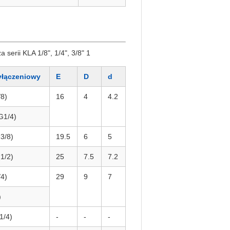
yłączeniowy
E
D
d
8)
16
4
4.2
G1/4)
3/8)
19.5
6
5
1/2)
25
7.5
7.2
4)
29
9
7
)
1/4)
-
-
-