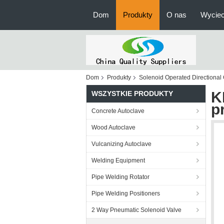
Dom
Produkty
O nas
Wyciec
Dom
Produkty
Solenoid Operated Directional 
K
WSZYSTKIE PRODUKTY
p
Concrete Autoclave
Wood Autoclave
Vulcanizing Autoclave
Welding Equipment
Pipe Welding Rotator
Pipe Welding Positioners
2 Way Pneumatic Solenoid Valve