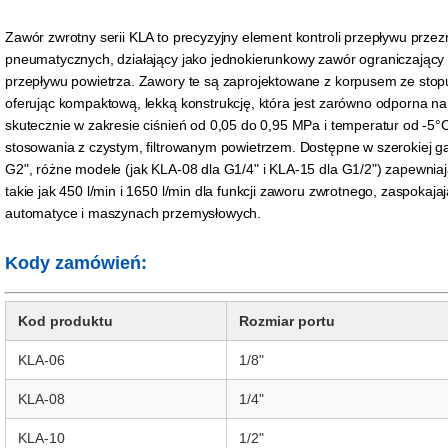
Zawór zwrotny serii KLA to precyzyjny element kontroli przepływu prz
pneumatycznych, działający jako jednokierunkowy zawór ograniczający
przepływu powietrza. Zawory te są zaprojektowane z korpusem ze stop
oferując kompaktową, lekką konstrukcję, która jest zarówno odporna na ko
skutecznie w zakresie ciśnień od 0,05 do 0,95 MPa i temperatur od -5°
stosowania z czystym, filtrowanym powietrzem. Dostępne w szerokiej 
G2", różne modele (jak KLA-08 dla G1/4" i KLA-15 dla G1/2") zapewnia
takie jak 450 l/min i 1650 l/min dla funkcji zaworu zwrotnego, zaspokaja
automatyce i maszynach przemysłowych.
Kody zamówień:
Kod produktu
Rozmiar portu
KLA-06
1/8"
KLA-08
1/4"
KLA-10
1/2"