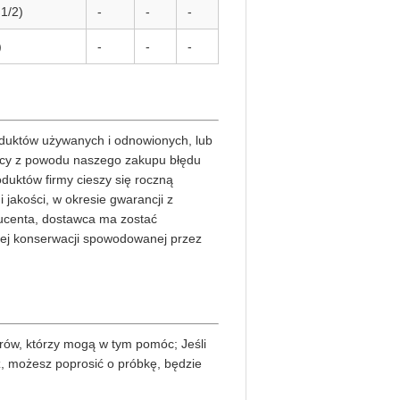
1/2)
-
-
-
)
-
-
-
oduktów używanych i odnowionych, lub
jący z powodu naszego zakupu błędu
duktów firmy cieszy się roczną
 jakości, w okresie gwarancji z
ucenta, dostawca ma zostać
łej konserwacji spowodowanej przez
rów, którzy mogą w tym pomóc; Jeśli
sz, możesz poprosić o próbkę, będzie