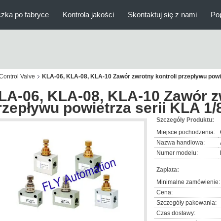
zka po fabryce
Kontrola jakości
Skontaktuj się z nami
Po
Control Valve
KLA-06, KLA-08, KLA-10 Zawór zwrotny kontroli przepływu powiet
LA-06, KLA-08, KLA-10 Zawór zw
rzepływu powietrza serii KLA 1/8"
Szczegóły Produktu:
Miejsce pochodzenia:
Nazwa handlowa:
Numer modelu:
Zapłata:
Minimalne zamówienie:
Cena:
Szczegóły pakowania:
Czas dostawy: