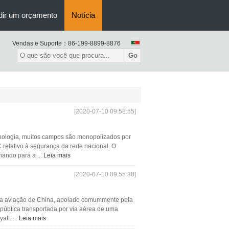
dir um orçamento
Notícia
Vendas e Suporte：
86-199-8899-8876
Go
[2020-07-10 09:58:55]
cnologia, muitos campos são monopolizados por
relativo à segurança da rede nacional. O
hando para a ...
Leia mais
[2020-07-10 09:55:38]
a da aviação de China, apoiado comummente pela
 pública transportada por via aérea de uma
tt. ...
Leia mais