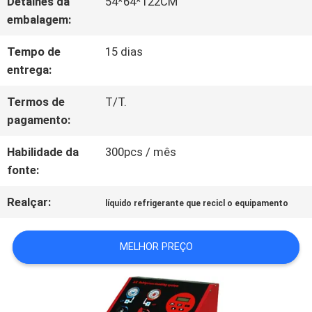
Detalhes da
54*64*122CM
PEÇA
embalagem:
UMAS
Tempo de
15 dias
CITAÇÕES
entrega:
Termos de
T/T.
MAPA
pagamento:
DO
Habilidade da
300pcs / mês
fonte:
SITE
Realçar:
líquido refrigerante que recicl o equipamento
POLÍTICA
MELHOR PREÇO
DE
PRIVACIDADE