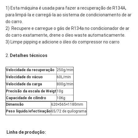
1) Esta máquina é usada para fazer a recuperação de R134A,
para limpá-la e carregá-la ao sistema de condicionamento de ar
do carro.
2) Recupere e carregue o gás de R134a no condicionador de ar
do carro exatamente, drene o óleo waste automaticamente.
3) Limpe pipping e adicione o óleo do compressor no carro
2.
Detalhes técnicos
Velocidade da recuperação
250g/min
Velocidade do vácuo
60L/min
Velocidade da carga
800g/min
Precisão da escala de Weigt
10g
Capacidade de cilindro
10Kg
Dimensão
620×565×1180mm
Peso líquido/efectivação
65/72 de quilograma
Linha de produção: