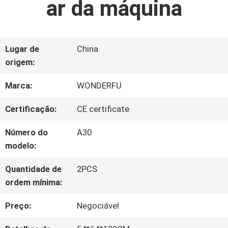
ar da máquina
FÁBRICA
CONTROLE
Lugar de
China
origem:
DA
Marca:
WONDERFU
QUALIDADE
Certificação:
CE certificate
CONTACTE-
Número do
A30
modelo:
NOS
Quantidade de
2PCS
ordem mínima:
NOTÍCIA
Preço:
Negociável