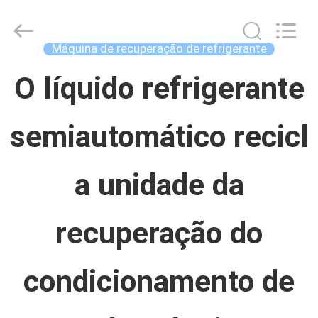
Concrete
Autoclave
Online
Market.
Máquina de recuperação de refrigerante
All
Rights
CASA
Reserved.
O líquido refrigerante
Developed
by
ECER
semiautomático recicl
PRODUTOS
a unidade da
SOBRE
NÓS
recuperação do
EXCURSÃO
condicionamento de
DA