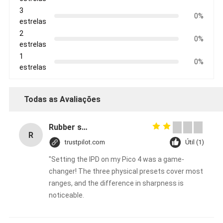
3
0%
estrelas
2
0%
estrelas
1
0%
estrelas
Todas as Avaliações
Rubber solid forklift tires For material handling forklift
R
trustpilot.com
Útil (1)
"Setting the IPD on my Pico 4 was a game-
changer! The three physical presets cover most
ranges, and the difference in sharpness is
noticeable.