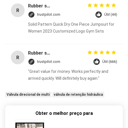
Rubber solid forklift tires For material handling forklift
R
trustpilot.com
Útil (44)
Solid Pattern Quick Dry One Piece Jumpsuit for
Women 2023 Customized Logo Gym Sets
Rubber solid forklift tires For material handling forklift
R
trustpilot.com
Útil (666)
"Great value for money. Works perfectly and
arrived quickly. Will definitely buy again."
Válvula direcional de multi
válvula de retenção hidráulica
Obter o melhor preço para