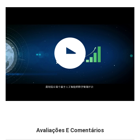
PEÇA
UMAS
CITAÇÕES
MAPA
DO
SITE
POLÍTICA
DE
Avaliações E Comentários
PRIVACIDADE