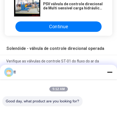
PSV válvula de controle direcional
de Multi sensível carga hidráulica
PSV
Continue
Solenóide - válvula de controle direcional operada
Verifique as válvulas de controle ST-01 do fluxo do ar da
canela do controle de bola, ST-02
tt
3/2 de válvula de solenóide de bronze a acção directa G1/8 da
maneira” G1/4” para o sistema do vácuo
5:12 AM
Válvula de solenóide baixo Pressure0.35Mpa do piloto do
Good day, what product are you looking for?
diafragma do gerador do oxigênio G1/4