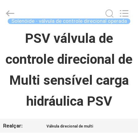
Concrete
Autoclave
Online
Market.
Solenóide - válvula de controle direcional operada
All
Rights
CASA
Reserved.
PSV válvula de
Developed
by
ECER
controle direcional de
PRODUTOS
Multi sensível carga
SOBRE
NÓS
hidráulica PSV
EXCURSÃO
Realçar:
Válvula direcional de multi
DA