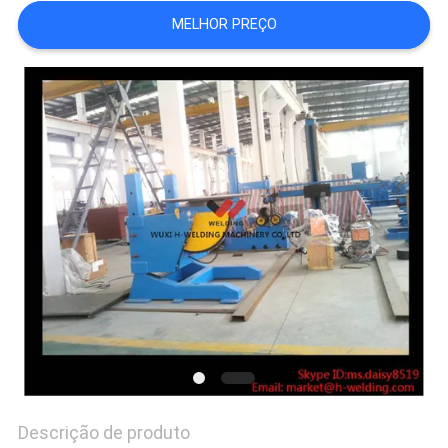
FÁBRICA
MELHOR PREÇO
CONTROLE
DA
QUALIDADE
CONTACTE-
NOS
NOTÍCIA
Descrição de produto