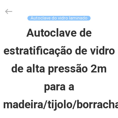
Concrete
Autoclave
Online
Market.
Autoclave do vidro laminado
All
Rights
CASA
Reserved.
Autoclave de
Developed
by
ECER
estratificação de vidro
PRODUTOS
de alta pressão 2m
SOBRE
NÓS
para a
EXCURSÃO
madeira/tijolo/borrach
DA