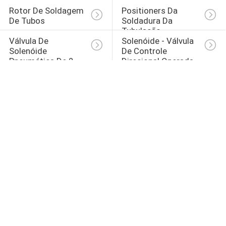
Rotor De Soldagem 
Positioners Da 
De Tubos
Soldadura Da 
Tubulação
Válvula De 
Solenóide - Válvula 
Solenóide 
De Controle 
Pneumática De 2 
Direcional Operada
Maneiras