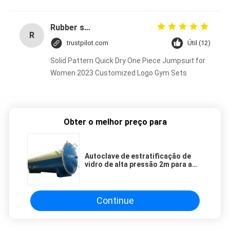
Rubber solid forklift tires For material handling forklift
R
trustpilot.com
Útil (12)
Solid Pattern Quick Dry One Piece Jumpsuit for
Women 2023 Customized Logo Gym Sets
Obter o melhor preço para
Autoclave de estratificação de
vidro de alta pressão 2m para a
madeira/tijolo/borracha/alimento
Continue