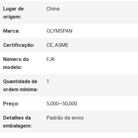
FÁBRICA
Lugar de
China
origem:
CONTROLE
Marca:
OLYMSPAN
DA
Certificação:
CE, ASME
QUALIDADE
Número do
FJK
modelo:
CONTACTE-
Quantidade de
1
ordem mínima:
NOS
Preço:
5,000~50,000
NOTÍCIA
Detalhes da
Padrão de envio
embalagem: