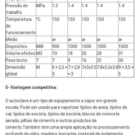
Pressão de
MPa
1.3
1.4
1.4
1.4
1.4
trabalho
Temperatura
°C
150
150
150
150
150
de
funcionamento
Médio
ar
ar
ar
ar
ar
Dispositivo
MM
900
1000
1000
1000
1000
Volume efetivo
M3
10
18
25
28
31
Peso bruto
T
7
9
16
25
30
Dimensão
M
6 × 2,5 ×
7 × 2,8
7x3x3.5
7.8x3.2x3.8
9 × 3,5 ×
global
3
× 3
5
5- Vantagem competitiva:
O autoclave é um tipo de equipamento a vapor em grande
escala. Pode ser usado para vaporizar tijolos de areia, tijolos de
cal, tijolos de escória, tijolos de escória, blocos de concreto
aerado, pilhas de cimento e outros produtos de
cimento.Também tem uma ampla aplicação no processamento
profundo de vidro, madeira, borracha, material de isolamento