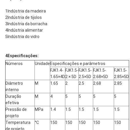
1Indústria da madeira
2Indústria de tijolos
3Indústria da borracha
4Indústria alimentar
5Indústria do vidro
4Especificações:
Números
Unidade
Especificações e parâmetros
FJK1.4-
FJK1.5-
FJK1.5-
FJK1.5-
FJK1.5-
1.65×4D
2 × 5D
2.5×5D
2.68×5D
2.85×5D
Diâmetro
M
1.65
2
2.5
2.68
2.85
interno
Duração
M
4
5
5
5
5
efetiva
Pressão de
MPa
1.4
1.5
1.5
1.5
1.5
projeto
Temperatura
°C
150
150
150
150
150
de projeto