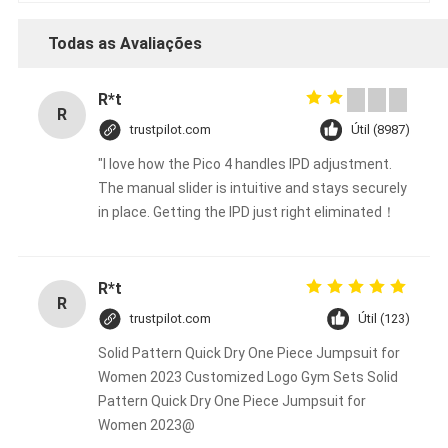
Todas as Avaliações
R*t
R
trustpilot.com
Útil (8987)
"I love how the Pico 4 handles IPD adjustment.
The manual slider is intuitive and stays securely
in place. Getting the IPD just right eliminated！
R*t
R
trustpilot.com
Útil (123)
Solid Pattern Quick Dry One Piece Jumpsuit for
Women 2023 Customized Logo Gym Sets Solid
Pattern Quick Dry One Piece Jumpsuit for
Women 2023@