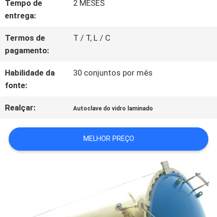
PEÇA
Tempo de
2 MESES
entrega:
UMAS
Termos de
T / T, L / C
CITAÇÕES
pagamento:
Habilidade da
30 conjuntos por mês
MAPA
fonte:
DO
Realçar:
Autoclave do vidro laminado
SITE
MELHOR PREÇO
POLÍTICA
DE
PRIVACIDADE