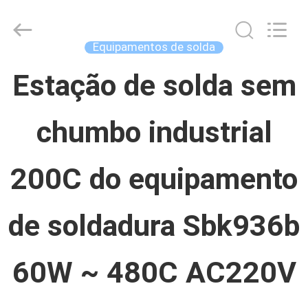
Concrete
Autoclave
Online
Market.
Equipamentos de solda
All
Rights
CASA
Reserved.
Estação de solda sem
Developed
by
ECER
chumbo industrial
PRODUTOS
200C do equipamento
SOBRE
NÓS
de soldadura Sbk936b
EXCURSÃO
60W ~ 480C AC220V
DA