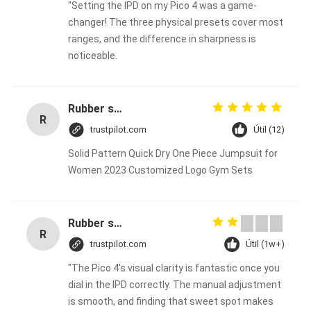
"Setting the IPD on my Pico 4 was a game-
changer! The three physical presets cover most
ranges, and the difference in sharpness is
noticeable.
Rubber solid forklift tires For material handling forklift
R
trustpilot.com
Útil (12)
Solid Pattern Quick Dry One Piece Jumpsuit for
Women 2023 Customized Logo Gym Sets
Rubber solid forklift tires For material handling forklift
R
trustpilot.com
Útil (1w+)
"The Pico 4's visual clarity is fantastic once you
dial in the IPD correctly. The manual adjustment
is smooth, and finding that sweet spot makes