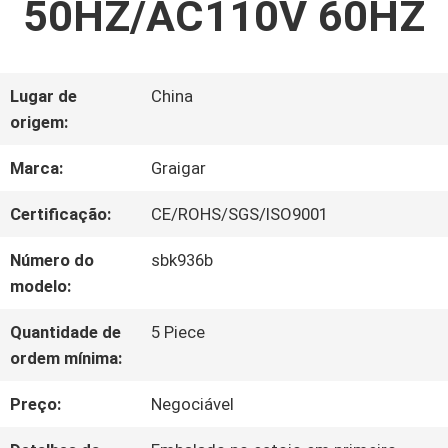
50HZ/AC110V 60HZ
FÁBRICA
CONTROLE
Lugar de
China
origem:
DA
Marca:
Graigar
QUALIDADE
Certificação:
CE/ROHS/SGS/ISO9001
CONTACTE-
Número do
sbk936b
modelo:
NOS
Quantidade de
5 Piece
ordem mínima:
NOTÍCIA
Preço:
Negociável