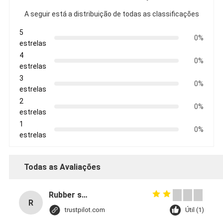
A seguir está a distribuição de todas as classificações
5
0%
estrelas
4
0%
estrelas
3
0%
estrelas
2
0%
estrelas
1
0%
estrelas
Todas as Avaliações
Rubber solid forklift tires For material handling forklift
R
trustpilot.com
Útil (1)