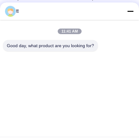
ESD da estação de BK3300A 150W com transformador
tt
200V que solda o fio de cobre puro flexível estanhou o padrão
IEC60245-6
11:41 AM
Estação de solda de AOYUE 908+ para reparar o telemóvel
Good day, what product are you looking for?
com a pistola pneumática quente e o ferro de solda
Categorias populares
Todos
Autoclave Concreta
Autoclave Madeira
Vulcanizando A 
Equipamentos De 
Autoclave
Solda
Rotor De Soldagem 
Positioners Da 
De Tubos
Soldadura Da 