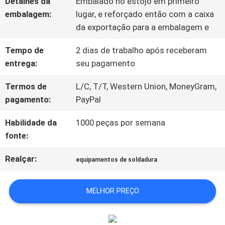
Detalhes da
Embalado no estojo em primeiro
PEÇA
embalagem:
lugar, e reforçado então com a caixa
UMAS
da exportação para a embalagem e
CITAÇÕES
Tempo de
2 dias de trabalho após receberam
entrega:
seu pagamento
MAPA
Termos de
L/C, T/T, Western Union, MoneyGram,
pagamento:
PayPal
DO
Habilidade da
1000 peças por semana
SITE
fonte:
Realçar:
equipamentos de soldadura
POLÍTICA
DE
MELHOR PREÇO
PRIVACIDADE