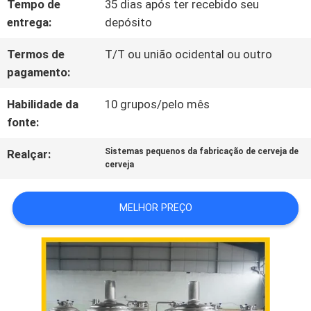
PEÇA
Tempo de
35 dias após ter recebido seu
entrega:
depósito
UMAS
Termos de
T/T ou união ocidental ou outro
CITAÇÕES
pagamento:
Habilidade da
10 grupos/pelo mês
MAPA
fonte:
DO
Sistemas pequenos da fabricação de cerveja de
Realçar:
cerveja
SITE
MELHOR PREÇO
POLÍTICA
DE
PRIVACIDADE