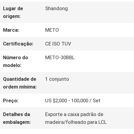
FÁBRICA
Lugar de
Shandong
origem:
CONTROLE
Marca:
METO
DA
Certificação:
CE ISO TUV
QUALIDADE
Número do
METO-30BBL
modelo:
CONTACTE-
Quantidade de
1 conjunto
ordem mínima:
NOS
Preço:
US $2,000 - 100,000 / Set
NOTÍCIA
Detalhes da
Exporte a caixa padrão de
embalagem:
madeira/folheado para LCL