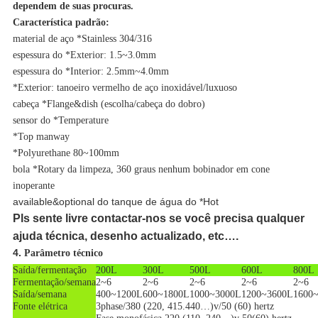
dependem de suas procuras.
Característica padrão:
material de aço *Stainless 304/316
espessura do *Exterior: 1.5~3.0mm
espessura do *Interior: 2.5mm~4.0mm
*Exterior: tanoeiro vermelho de aço inoxidável/luxuoso
cabeça *Flange&dish (escolha/cabeça do dobro)
sensor do *Temperature
*Top manway
*Polyurethane 80~100mm
bola *Rotary da limpeza, 360 graus nenhum bobinador em cone
inoperante
available&optional do tanque de água do *Hot
Pls sente livre contactar-nos se você precisa qualquer
ajuda técnica, desenho actualizado, etc….
4.
Parâmetro técnico
Saída/fermentação
200L
300L
500L
600L
800L
Fermentação/semana
2~6
2~6
2~6
2~6
2~6
Saída/semana
400~1200L
600~1800L
1000~3000L
1200~3600L
1600
Fonte elétrica
3phase/380 (220, 415.440…)v/50 (60) hertz