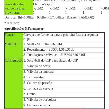
Fase monofásica 220 (110, 240…)v 50(60) hertz
Fonte de calor
Elétrico/vapor
Pedido da área
>
25M2
>
30M2
>
45M2
>
50M2
>
60M
Brewmaster
1
1
1
1
1
Derruba: 1hl=100liter; 1Gallon=3.7854liter; 1Barrel (TAMBOR)
=117Liter;
especificações 5.Fermentor
Função
Cerveja que fermenta para a primeira fase e a segunda
etapa
Material
1.
Shell - SUS304,316,316L
2.
Revestimento - SUS304,316,316L
3.
Tubulações e válvulas - SUS304,316,316L
Configuração
1.
Sprayball do CIP e tubulação do CIP
2.
Válvula de Safty
3.
Válvula da amostra
4.
Termômetro
5.
Calibre de pressão
6.
Tomada da cerveja
7.
Dreno
8.
Válvula de borboleta
9.
Câmara de visita