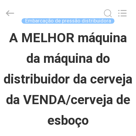
Concrete
Autoclave
Online
Market.
Embarcação de pressão distribuidora
All
Rights
CASA
Reserved.
A MELHOR máquina
Developed
by
ECER
da máquina do
PRODUTOS
distribuidor da cerveja
SOBRE
NÓS
da VENDA/cerveja de
EXCURSÃO
esboço
DA