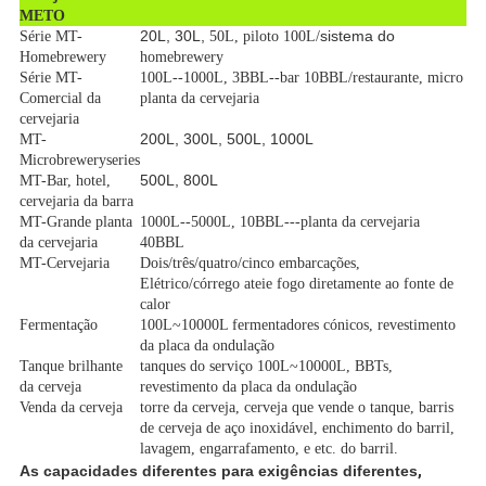
METO
20L, 30L,
sistema do
Série MT-
50L, piloto 100L/
Homebrewery
homebrewery
Série MT-
100L--1000L, 3BBL--bar 10BBL/restaurante, micro
Comercial da
planta da cervejaria
cervejaria
200L, 300L, 500L, 1000L
MT-
Microbreweryseries
500L, 800L
MT-Bar, hotel,
cervejaria da barra
MT-Grande planta
1000L--5000L, 10BBL---planta da cervejaria
da cervejaria
40BBL
MT-Cervejaria
Dois/três/quatro/cinco embarcações,
Elétrico/córrego ateie fogo diretamente ao fonte de
calor
Fermentação
100L~10000L fermentadores cónicos, revestimento
da placa da ondulação
Tanque brilhante
tanques do serviço 100L~10000L, BBTs,
da cerveja
revestimento da placa da ondulação
Venda da cerveja
torre da cerveja, cerveja que vende o tanque, barris
de cerveja de aço inoxidável, enchimento do barril,
lavagem, engarrafamento, e etc. do barril.
As capacidades diferentes para exigências diferentes
,