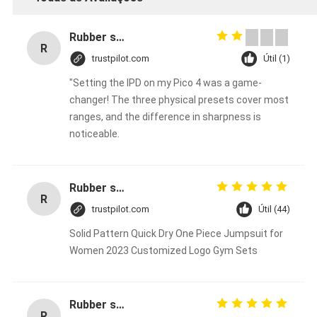
Rubber solid forklift tires For material handling forklift
R
trustpilot.com
Útil (1)
"Setting the IPD on my Pico 4 was a game-
changer! The three physical presets cover most
ranges, and the difference in sharpness is
noticeable.
Rubber solid forklift tires For material handling forklift
R
trustpilot.com
Útil (44)
Solid Pattern Quick Dry One Piece Jumpsuit for
Women 2023 Customized Logo Gym Sets
Rubber solid forklift tires For material handling forklift
R