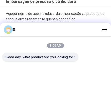
Embarcação de pressão distribuidora
Aquecimento de aço inoxidável da embarcação de pressão do
tanque armazenamento quente/criogênico
tt
Armazenamento de aço inoxidável da embarcação de
pressão do leite para o tanque da saúde de Bioligy
8:00 AM
300 embarcações de pressão do alojamento libras por
polegada quadrada de superfície plana/membrana da
Good day, what product are you looking for?
embarcação de pressão da osmose reversa de FRP
Categorias populares
Todos
Autoclave Concreta
Autoclave Madeira
Vulcanizando A 
Equipamentos De 