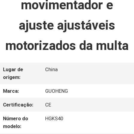
movimentador e
FÁBRICA
ajuste ajustáveis
CONTROLE
DA
motorizados da multa
QUALIDADE
Lugar de
China
CONTACTE-
origem:
NOS
Marca:
GUOHENG
Certificação:
CE
NOTÍCIA
Número do
HGKS40
modelo: