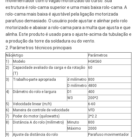
movimentador com o vagão motorizado do curso. Sua
estrutura é rolo-cama superior e uma mais baixa rolo-cama. A
rolo-cama mais baixa é ajustável pela ligação motorizada
parafuso demasiado. O usuário pode ajustar e alinhar pelo rolo
motorizado e abaixar a rolo-cama para a multa que ajusta e que
alinha. Este produto é usado para o ajuste-acima da tubulação e
a produção da torre da soldadura ou do vento.
2. Parâmetros técnicos principais
Não
Artigo
Parâmetros
1)
Modelo
HGKS60
2)
Capacidade avaliado da carga e da rotação
60
(T)
3)
Trabalho-parte apropriada
d milímetro
800
D milímetro
4800
4)
Diâmetro do rolo e largura
D1
400
W3
200*2
5)
Velocidade linear (m/h)
6-60
6)
Maneira de controle de velocidade
VFD
7)
Poder do motor (quilowatts)
2*2.2
8)
Distância A do rolo (milímetro)
Minuto
800
Máximo
2000
9)
Ajuste da distância do rolo
Parafuso movimentador