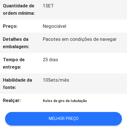
PEÇA
Quantidade de
1SET
ordem mínima:
UMAS
Preço:
Negociável
CITAÇÕES
Detalhes da
Pacotes em condições de navegar
embalagem:
MAPA
Tempo de
25 dias
DO
entrega:
SITE
Habilidade da
10Sets/mês
fonte:
POLÍTICA
Realçar:
Rolos de giro da tubulação
DE
MELHOR PREÇO
PRIVACIDADE