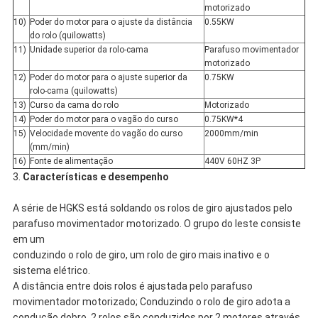
motorizado
10)
Poder do motor para o ajuste da distância
0.55KW
do rolo (quilowatts)
11)
Unidade superior da rolo-cama
Parafuso movimentador
motorizado
12)
Poder do motor para o ajuste superior da
0.75KW
rolo-cama (quilowatts)
13)
Curso da cama do rolo
Motorizado
14)
Poder do motor para o vagão do curso
0.75KW*4
15)
Velocidade movente do vagão do curso
2000mm/min
(mm/min)
16)
Fonte de alimentação
440V 60HZ 3P
3.
Características e desempenho
A série de HGKS está soldando os rolos de giro ajustados pelo
parafuso movimentador motorizado. O grupo do leste consiste
em um
conduzindo o rolo de giro, um rolo de giro mais inativo e o
sistema elétrico.
A distância entre dois rolos é ajustada pelo parafuso
movimentador motorizado; Conduzindo o rolo de giro adota a
condução dobro, 2 rolos são conduzidos por 2 motores através