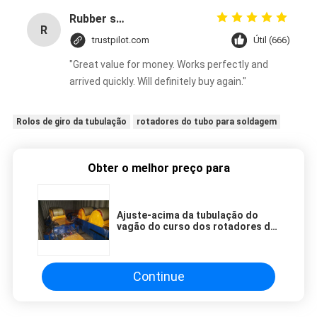
Rubber solid forklift tires For material handling forklift
R
trustpilot.com
Útil (666)
"Great value for money. Works perfectly and
arrived quickly. Will definitely buy again."
Rolos de giro da tubulação
rotadores do tubo para soldagem
Obter o melhor preço para
Ajuste-acima da tubulação do
vagão do curso dos rotadores do
tanque do parafuso
movimentador e ajuste ajustáveis
motorizados da multa
Continue