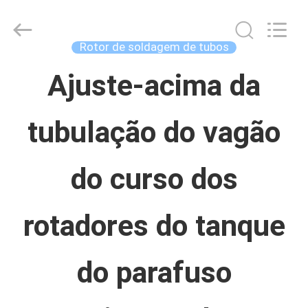
Concrete
Autoclave
Online
Market.
Rotor de soldagem de tubos
All
Rights
CASA
Reserved.
Ajuste-acima da
Developed
by
ECER
tubulação do vagão
PRODUTOS
do curso dos
SOBRE
NÓS
rotadores do tanque
EXCURSÃO
do parafuso
DA