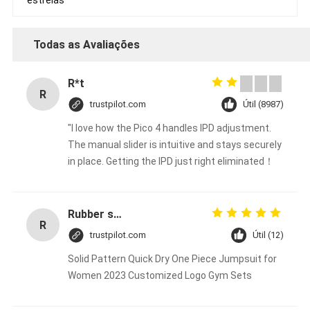
estrelas
Todas as Avaliações
R*t
R
trustpilot.com
Útil (8987)
"I love how the Pico 4 handles IPD adjustment.
The manual slider is intuitive and stays securely
in place. Getting the IPD just right eliminated！
Rubber solid forklift tires For material handling forklift
R
trustpilot.com
Útil (12)
Solid Pattern Quick Dry One Piece Jumpsuit for
Women 2023 Customized Logo Gym Sets