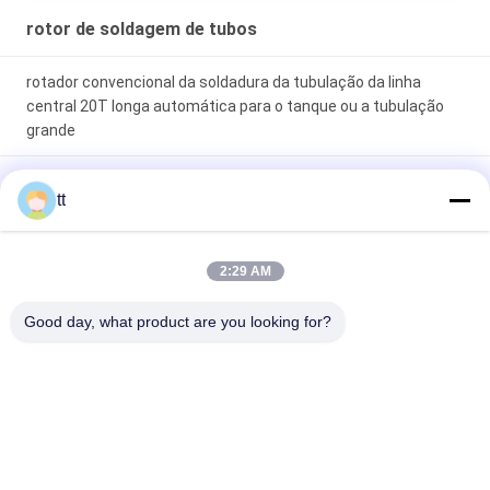
rotor de soldagem de tubos
rotador convencional da soldadura da tubulação da linha
central 20T longa automática para o tanque ou a tubulação
grande
Personalizado 1 da tubulação tonelada de rotador da
tt
soldadura com mudança ascendente/para baixo rolando
hidráulica Siemens VFD da velocidade
2:29 AM
rotador convencional da soldadura da tubulação da linha
central 20T longa automática para o tanque ou a tubulação
Good day, what product are you looking for?
grande
Categorias populares
Todos
Autoclave Concreta
Autoclave Madeira