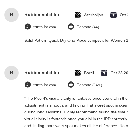
R
Rubber solid forklift tires For material handling forklift
Azerbaijan
Oct 
trustpilot.com
Полезно (44)
Solid Pattern Quick Dry One Piece Jumpsuit for Women
R
Rubber solid forklift tires For material handling forklift
Brazil
Oct 23.2
trustpilot.com
Полезно (1w+)
"The Pico 4's visual clarity is fantastic once you dial in t
adjustment is smooth, and finding that sweet spot makes a
during long sessions. Highly recommend taking the time to
visual clarity is fantastic once you dial in the IPD correc
and finding that sweet spot makes all the difference. No 