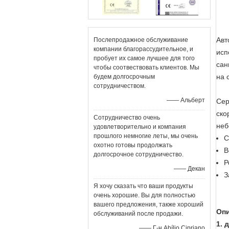
Авт
Послепродажное обслуживание
компании благорассудительное, и
исп
пробует их самое лучшее для того
сан
чтобы соотвествовать клиентов. Мы
на 
будем долгосрочным
сотрудничеством.
—— Альберт
Сер
ско
Сотрудничество очень
неб
удовлетворительно и компания
прошлого немногие леты, мы очень
С
охотно готовы продолжать
В
долгосрочное сотрудничество.
Р
—— Декан
З
Я хочу сказать что ваши продукты
очень хорошие. Вы для полностью
вашего предложения, также хороший
Оп
обслуживаний после продажи.
1. 
—— Г-н Abílio Cipriano