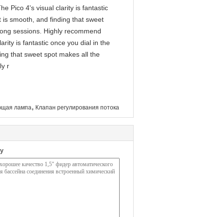
 Pico 4's visual clarity is fantastic
 is smooth, and finding that sweet
g long sessions. Highly recommend
arity is fantastic once you dial in the
ing that sweet spot makes all the
ly r
,
ющая лампа
Клапан регулирования потока
у