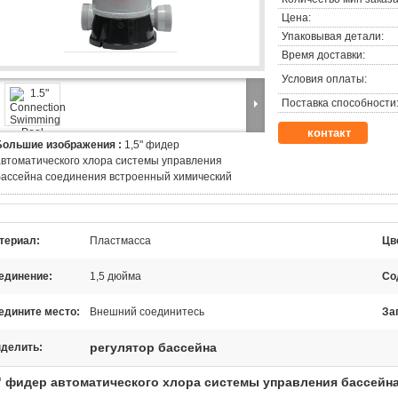
Цена:
Упаковывая детали:
Время доставки:
Условия оплаты:
Поставка способности
контакт
Большие изображения :
1,5" фидер
автоматического хлора системы управления
бассейна соединения встроенный химический
териал:
Пластмасса
Цв
единение:
1,5 дюйма
Со
едините место:
Внешний соединитесь
За
регулятор бассейна
делить:
" фидер автоматического хлора системы управления бассейн