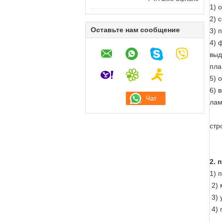
1) 
2) 
Оставьте нам сообщение
3) 
4) 
выд
пла
5) 
6) 
лам
стр
2. 
1) 
2) 
3) 
4) 