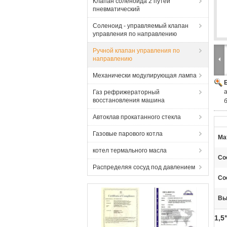
Клапан соленоида 2 путей
пневматический
Соленоид - управляемый клапан
управления по направлению
Ручной клапан управления по
направлению
Механически модулирующая лампа
Газ рефрижераторный
восстановления машина
Автоклав прокатанного стекла
Газовые парового котла
Ма
котел термального масла
Со
Распределяя сосуд под давлением
Со
Вы
1,5