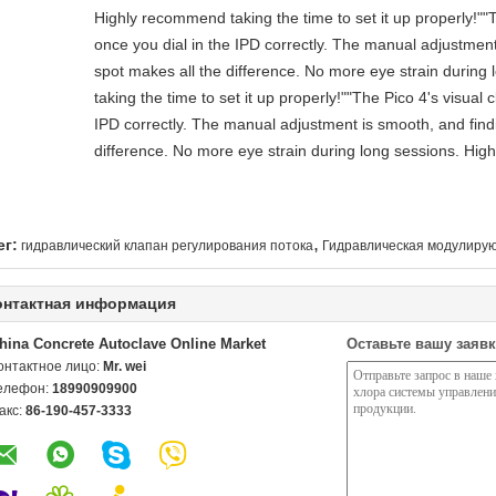
Highly recommend taking the time to set it up properly!""The
once you dial in the IPD correctly. The manual adjustment
spot makes all the difference. No more eye strain durin
taking the time to set it up properly!""The Pico 4's visual cl
IPD correctly. The manual adjustment is smooth, and find
difference. No more eye strain during long sessions. High
,
ег:
гидравлический клапан регулирования потока
Гидравлическая модулиру
онтактная информация
hina Concrete Autoclave Online Market
Оставьте вашу заявк
онтактное лицо:
Mr. wei
елефон:
18990909900
акс:
86-190-457-3333