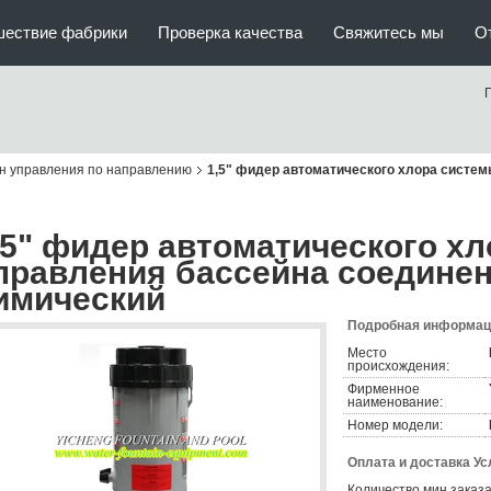
шествие фабрики
Проверка качества
Свяжитесь мы
О
н управления по направлению
1,5" фидер автоматического хлора систе
,5" фидер автоматического х
правления бассейна соедине
имический
Подробная информаци
Место
происхождения:
Фирменное
наименование:
Номер модели:
Оплата и доставка Ус
Количество мин заказа