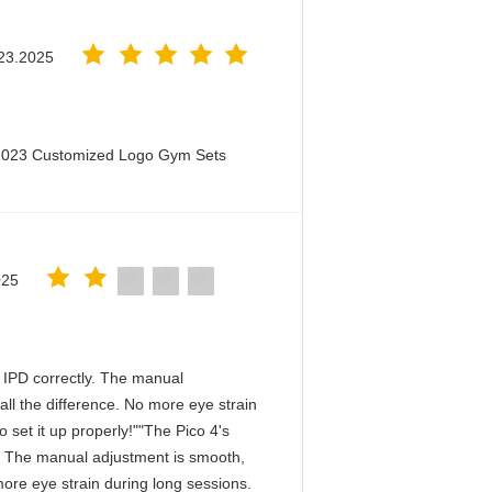
23.2025
 2023 Customized Logo Gym Sets
025
he IPD correctly. The manual
ll the difference. No more eye strain
 set it up properly!""The Pico 4's
tly. The manual adjustment is smooth,
more eye strain during long sessions.