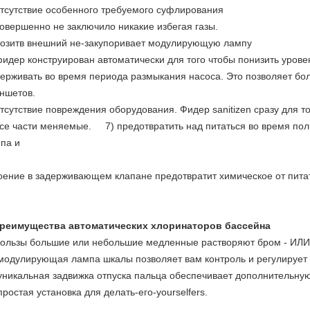
отсутствие особенного требуемого суфлирования
совершенно не заключило никакие избегая газы.
позитв внешний не-закупоривает модулирующую лампу
фидер конструирован автоматически для того чтобы понизить уров
ерживать во время периода размыкания насоса. Это позволяет бо
ншетов.
отсутствие повреждения оборудования. Фидер sanitizen сразу для т
все части меняемые. 7) предотвратить над питаться во время по
па и
оение в задерживающем клапане предотвратит химическое от питат
преимущества автоматических хлоринаторов бассейна
пользы большие или небольшие медленные растворяют бром - ИЛИ T
модулирующая лампа шкалы позволяет вам контроль и регулирует
уникальная задвижка отпуска пальца обеспечивает дополнительную
простая установка для делать-его-yourselfers.