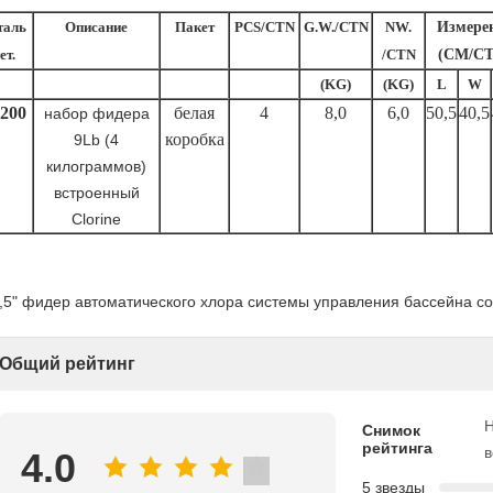
таль
Описание
Пакет
PCS/CTN
G.W./CTN
NW.
Измере
ет.
/CTN
(CM/CT
(KG)
(KG)
L
W
200
белая
4
8,0
6,0
50,5
40,5
набор фидера
коробка
9Lb (4
килограммов)
встроенный
Clorine
Общий рейтинг
Снимок
рейтинга
в
4.0
5 звезды