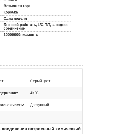
Возможен торг
Коробка
Одна неделя
Бывший-работать, L/C, T/T, западное
соединение
:
10000000пкс/монтх
ет:
Серый цвет
держание:
4КГС
пасная часть:
Доступный
а соединения встроенный химический