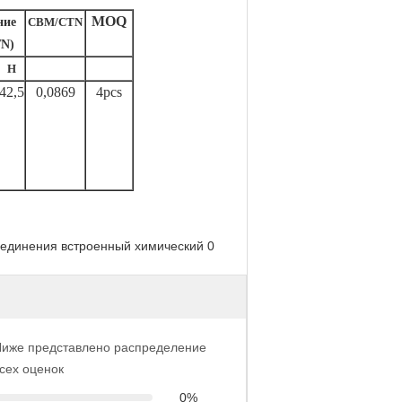
MOQ
ние
CBM/CTN
N)
H
42,5
0,0869
4pcs
Ниже представлено распределение
сех оценок
0%