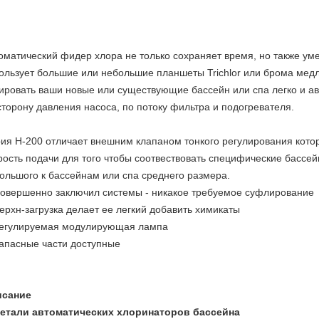
оматический фидер хлора не только сохраняет время, но также ум
ользует большие или небольшие планшеты Trichlor или брома медл
ировать ваши новые или существующие бассейн или спа легко и ав
сторону давления насоса, по потоку фильтра и подогревателя.
ия H-200 отличает внешним клапаном тонкого регулирования кото
рость подачи для того чтобы соотвествовать специфические бассе
ольшого к бассейнам или спа среднего размера.
овершенно заключил системы - никакое требуемое суфлирование
ерхн-загрузка делает ее легкий добавить химикаты
егулируемая модулирующая лампа
апасные части доступные
исание
детали автоматических хлоринаторов бассейна