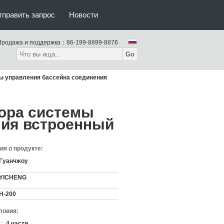
тправить запрос
Новости
Продажа и поддержка：
86-199-8899-8876
Go
мы управления бассейна соединения
лора системы
ния встроенный
я о продукте:
Гуанчжоу
YICHENG
H-200
ловия:
:
4 части