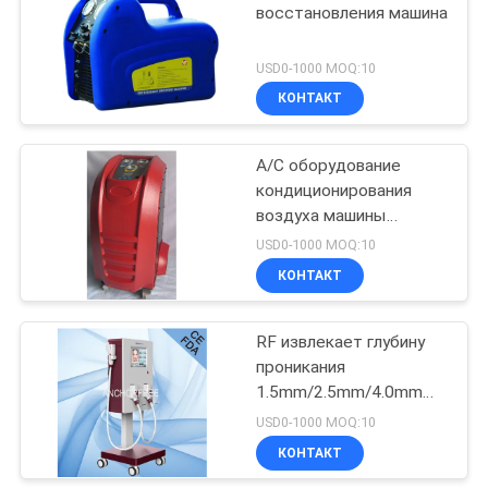
восстановления машина
146
USD0-1000 MOQ:10
Ротатор сварки
КОНТАКТ
труб
A/C оборудование
кондиционирования
воздуха машины
спасения хладоагента
USD0-1000 MOQ:10
r134a портативное
КОНТАКТ
85
Соленоид -
RF извлекает глубину
проникания
управляемый
1.5mm/2.5mm/4.0mm
клапан
кожи машины
USD0-1000 MOQ:10
морщинки стороны
КОНТАКТ
управления по