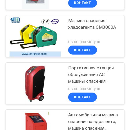
машину химического
КАЧЕСТВА
КОНТАКТ
снаряжения
Машина спасения
СВЯЖИТЕСЬ
17
хладоагента CM3000A
МЫ
Вулканизируя
USD0-1000 MOQ:10
автоклав
НОВОСТИ
КОНТАКТ
СПРОСИТЕ
Портативная станция
обслуживания AC
ЦИТАТУ
машины спасения
59
кондиционирования
USD0-1000 MOQ:10
воздуха хладоагента
КАРТА
сварочное
КОНТАКТ
r134a
САЙТА
оборудование
Автомобильная машина
спасения хладоагента,
ПОЛИТИКА
машина спасения