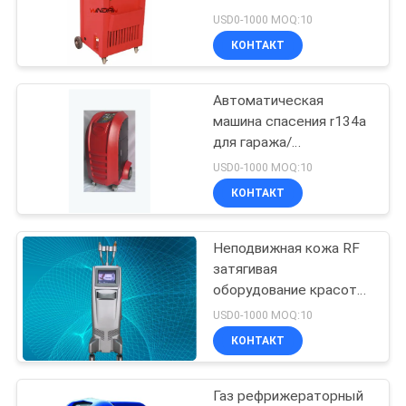
КОНФИДЕНЦИАЛЬНОСТИ
цилиндра 14kg A/C
USD0-1000 MOQ:10
КОНТАКТ
104
Клапан соленоида
Автоматическая
машина спасения r134a
2 путей
для гаража/
хладоагента исправляя
пневматический
USD0-1000 MOQ:10
оборудование
КОНТАКТ
Неподвижная кожа RF
121
затягивая
Сварочные
оборудование красотки
машины/RF с Micro -
USD0-1000 MOQ:10
манипуляторы
головкой иглы
КОНТАКТ
трубы
Газ рефрижераторный