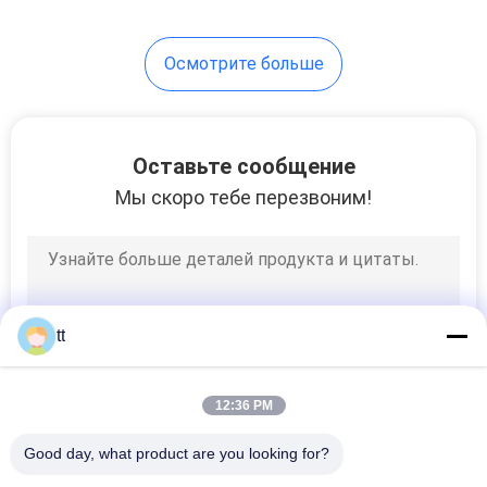
направлению
61
Осмотрите больше
Ручной клапан
управления по
направлению
Оставьте сообщение
Мы скоро тебе перезвоним!
58
Механически
tt
модулирующая
лампа
12:36 PM
Good day, what product are you looking for?