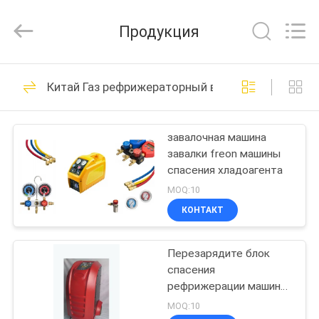
Autoclave
Online
Market.
Продукция
All
Rights
Reserved.
Developed
by
ДОМ
55
ECER
Китай Газ рефрижераторный восстановления м
Конкретный
ПРОДУКТЫ
автоклав
завалочная машина
завалки freon машины
О
спасения хладоагента
НАС
MOQ:10
КОНТАКТ
41
ПУТЕШЕСТВИЕ
Деревянные
Перезарядите блок
ФАБРИКИ
спасения
автоклав
рефрижерации машины
ПРОВЕРКА
спасения r134a и
MOQ:10