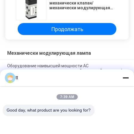
механически клапан/
механически модулирующая
лампа/клапан рукоятки
Продолжать
Механически модулирующая лампа
Оборудование наивысшей мощности AC
металлургическое с гидровлической системой станции/
модулирующих ламп, 0.5T - 125T
tt
трехсторонняя механически модулирующая лампа
7:39 AM
3/2 механически модулирующих ламп для пневматической
системы автоматизации
Good day, what product are you looking for?
Популярные категории
Все