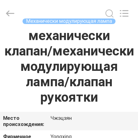
Autoclave
Online
Market.
All
Rights
Механически модулирующая лампа
Reserved.
Developed
by
механически
ДОМ
ECER
клапан/механически
ПРОДУКТЫ
модулирующая
О
лампа/клапан
НАС
рукоятки
ПУТЕШЕСТВИЕ
ФАБРИКИ
Место
Чжэцзян
происхождения:
ПРОВЕРКА
Фирменное
Yongxing