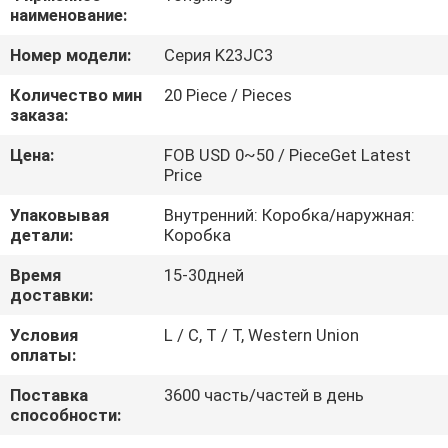
КАЧЕСТВА
наименование:
Номер модели:
Серия K23JC3
СВЯЖИТЕСЬ
Количество мин
20 Piece / Pieces
МЫ
заказа:
Цена:
FOB USD 0~50 / PieceGet Latest
НОВОСТИ
Price
Упаковывая
Внутренний: Коробка/наружная:
СПРОСИТЕ
детали:
Коробка
ЦИТАТУ
Время
15-30дней
доставки:
КАРТА
Условия
L / C, T / T, Western Union
оплаты:
САЙТА
Поставка
3600 часть/частей в день
способности:
ПОЛИТИКА