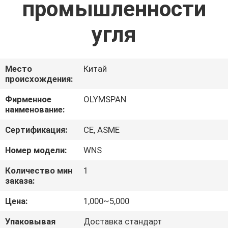
промышленности
КАЧЕСТВА
угля
СВЯЖИТЕСЬ
МЫ
Место
Китай
происхождения:
НОВОСТИ
Фирменное
OLYMSPAN
наименование:
СПРОСИТЕ
Сертификация:
CE, ASME
ЦИТАТУ
Номер модели:
WNS
КАРТА
Количество мин
1
заказа:
САЙТА
Цена:
1,000~5,000
ПОЛИТИКА
Упаковывая
Доставка стандарт