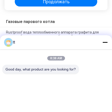
Продолжать
Газовые парового котла
Rustproof вода теплообменного аппарата графита для
того чтобы проветрить теплообменный аппарат
противотечения
tt
Универсальная химическая раковина теплообменного
аппарата и ригидность испарителя трубки высокая
8:38 AM
Горизонтальный боилер пара Watertube масла (газа)
Good day, what product are you looking for?
Популярные категории
Все
Конкретный 
Деревянные 
Автоклав
Автоклав
Вулканизируя 
Сварочное 