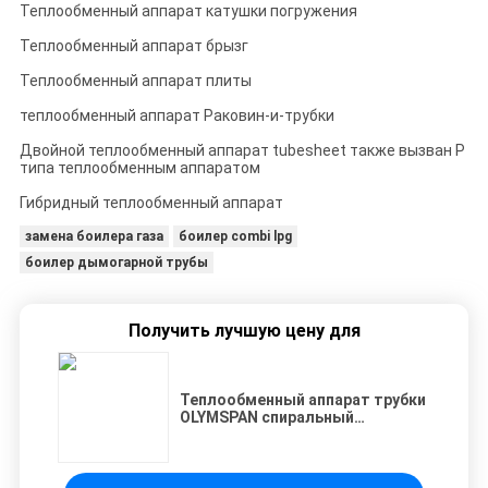
Теплообменный аппарат катушки погружения
Теплообменный аппарат брызг
Теплообменный аппарат плиты
теплообменный аппарат Раковин-и-трубки
Двойной теплообменный аппарат tubesheet также вызван P
типа теплообменным аппаратом
Гибридный теплообменный аппарат
замена боилера газа
боилер combi lpg
боилер дымогарной трубы
Получить лучшую цену для
Теплообменный аппарат трубки
OLYMSPAN спиральный
обветренный используемый в
химической промышленности
угля