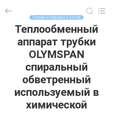
Autoclave
Online
Market.
All
Rights
Газовые парового котла
Reserved.
Developed
by
Теплообменный
ДОМ
ECER
аппарат трубки
ПРОДУКТЫ
OLYMSPAN
О
спиральный
НАС
обветренный
ПУТЕШЕСТВИЕ
используемый в
ФАБРИКИ
химической
ПРОВЕРКА