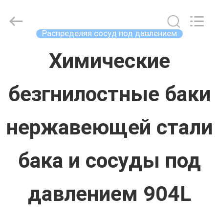
Concrete
Autoclave
Online
Market.
Распределяя сосуд под давлением
All
Rights
ДОМ
Reserved.
Химические
Developed
by
ECER
безгнилостные баки
ПРОДУКТЫ
нержавеющей стали
О
НАС
бака и сосуды под
ПУТЕШЕСТВИЕ
давлением 904L
ФАБРИКИ