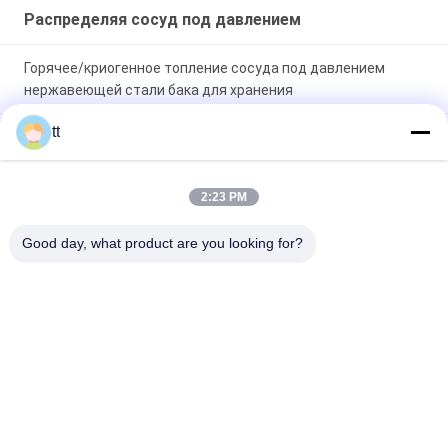
Распределяя сосуд под давлением
Горячее/криогенное топление сосуда под давлением
нержавеющей стали бака для хранения
tt
Хранение сосуда под давлением нержавеющей стали
молока для бака здоровья Bioligy
2:23 PM
300 сосуды под давлением снабжения жилищем psi
плоской поверхности/мембраны сосуда под давлением
Good day, what product are you looking for?
обратного осмоза FRP
Популярные категории
Все
Конкретный 
Деревянные 
Автоклав
Автоклав
Вулканизируя 
Сварочное 