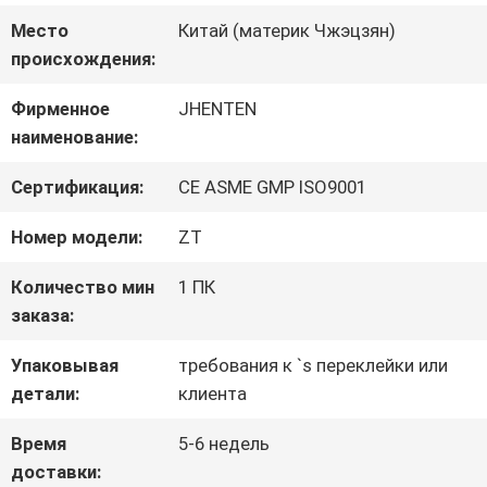
Место
Китай (материк Чжэцзян)
ПРОВЕРКА
происхождения:
КАЧЕСТВА
Фирменное
JHENTEN
наименование:
СВЯЖИТЕСЬ
Сертификация:
CE ASME GMP ISO9001
МЫ
Номер модели:
ZT
Количество мин
1 ПК
НОВОСТИ
заказа:
Упаковывая
требования к `s переклейки или
СПРОСИТЕ
детали:
клиента
ЦИТАТУ
Время
5-6 недель
доставки: