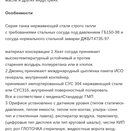
масле и других индустриях.
Особенности
Серии танка нержавеющей стали строго талли
с требованиями стальных сосуда под давлением ГБ150-98 и
сосуда нормального стальной заварки ДЖБ/Т4735-97.
материал консервации 1.Хеат сосуда принимает
высокотемпературный устойчивый и против
старения волдырь полиуретана или в хлопок.
2.Джоинц принимают международный цыпленка пакета ИСО
генерала, внутренний контейнер
принимают импортированный СУС 304 нержавеющей стали
или СУС316, внутренний поверхностный полировать.
Все в соответствии с медикалСтандардс ГМП.
3.Орифисе установлено с датчиком уровня (типом статическ-
давления, типом емкости, типом нон-контак, ультра--сони
тип и стеклянная лампа), респиратор воздуха, термометр,
(цифровые тип дисплея или тип круговой шкалы), чистки КИП
рот, рот ГЛОТОЧКА стерилизуя, жидкостные ворота вход-