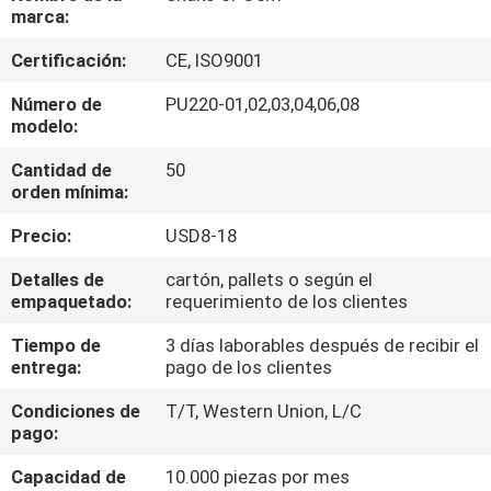
marca:
CONTROL
Certificación:
CE, ISO9001
DE
Número de
PU220-01,02,03,04,06,08
CALIDAD
modelo:
Cantidad de
50
ÉNTRENOS
orden mínima:
EN
Precio:
USD8-18
CONTACTO
Detalles de
cartón, pallets o según el
empaquetado:
requerimiento de los clientes
CON
Tiempo de
3 días laborables después de recibir el
entrega:
pago de los clientes
NOTICIAS
Condiciones de
T/T, Western Union, L/C
pago:
PIDA
Capacidad de
10.000 piezas por mes
UNA