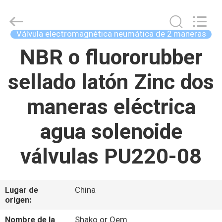
Autoclave
Online
Market.
All
Rights
Válvula electromagnética neumática de 2 maneras
Reserved.
Developed
by
NBR o fluororubber
HOGAR
ECER
sellado latón Zinc dos
PRODUCTOS
maneras eléctrica
SOBRE
agua solenoide
NOSOTROS
válvulas PU220-08
VIAJE
DE
Lugar de
China
LA
origen:
FÁBRICA
Nombre de la
Shako or Oem