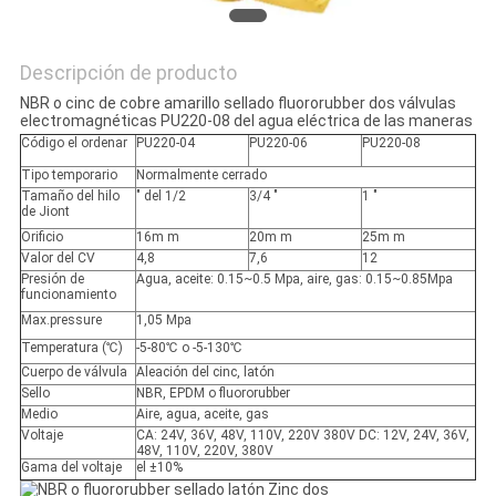
Descripción de producto
NBR o cinc de cobre amarillo sellado fluororubber dos válvulas
electromagnéticas PU220-08 del agua eléctrica de las maneras
Código el ordenar
PU220-04
PU220-06
PU220-08
Tipo temporario
Normalmente cerrado
Tamaño del hilo
″ del 1/2
3/4 ″
1 ″
de Jiont
Orificio
16m m
20m m
25m m
Valor del CV
4,8
7,6
12
Presión de
Agua, aceite: 0.15~0.5 Mpa, aire, gas: 0.15~0.85Mpa
funcionamiento
Max.pressure
1,05 Mpa
Temperatura (℃)
-5-80℃ o -5-130℃
Cuerpo de válvula
Aleación del cinc, latón
Sello
NBR, EPDM o fluororubber
Medio
Aire, agua, aceite, gas
Voltaje
CA: 24V, 36V, 48V, 110V, 220V 380V DC: 12V, 24V, 36V,
48V, 110V, 220V, 380V
Gama del voltaje
el ±10%