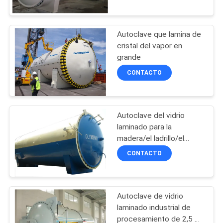
CONTROL
Autoclave que lamina de
DE
17
cristal del vapor en
CALIDAD
grande
Autoclave de
CONTACTO
vulcanización
ÉNTRENOS
EN
Autoclave del vidrio
CONTACTO
laminado para la
CON
madera/el ladrillo/el
59
caucho/la comida, ligera
CONTACTO
NOTICIAS
equipo de soldadura
Autoclave de vidrio
PIDA
laminado industrial de
UNA
procesamiento de 2,5 m