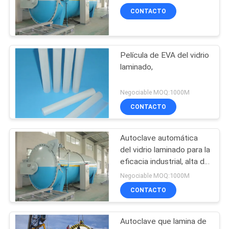
de diámetro
CITA
CONTACTO
146
MAPA
rotador de
Película de EVA del vidrio
DEL
laminado,
soldadura de
SITIO
Negociable MOQ:1000M
tubería
CONTACTO
POLÍTICA
DE
Autoclave automática
121
PRIVACIDAD
del vidrio laminado para la
Posicionadores de
eficacia industrial, alta de
goma
Negociable MOQ:1000M
la soldadura del
CONTACTO
tubo
Autoclave que lamina de