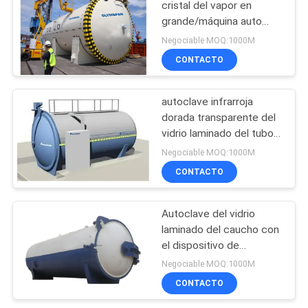
cristal del vapor en
grande/máquina auto
104
Φ3.2m de Clave
Negociable MOQ:1000M
Válvula
CONTACTO
electromagnética
autoclave infrarroja
neumática de 2
dorada transparente del
vidrio laminado del tubo
maneras
de la calefacción
Negociable MOQ:1000M
CONTACTO
85
Válvula de control
Autoclave del vidrio
laminado del caucho con
direccional
el dispositivo de
seguridad, control
mandada por
Negociable MOQ:1000M
automático
CONTACTO
solenoide