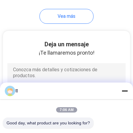
61
Vea más
Válvula de control
direccional manual
Deja un mensaje
¡Te llamaremos pronto!
58
Válvula de control
tt
mecánica
7:06 AM
Good day, what product are you looking for?