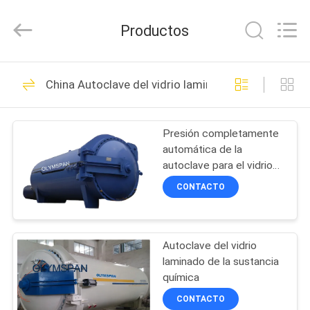
Autoclave
Online
Market.
Productos
All
Rights
Reserved.
Developed
by
HOGAR
55
ECER
China Autoclave del vidrio laminado
Autoclave concreta
PRODUCTOS
Presión completamente
automática de la
SOBRE
autoclave para el vidrio
NOSOTROS
laminado con el regulador
CONTACTO
del PLC
41
VIAJE
Autoclave del vidrio
DE
Madera Autoclave
laminado de la sustancia
LA
química
FÁBRICA
CONTACTO