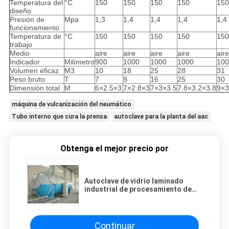
Temperatura del
°C
150
150
150
150
150
diseño
Presión de
Mpa
1,3
1,4
1,4
1,4
1,4
funcionamiento
Temperatura de
°C
150
150
150
150
150
trabajo
Medio
aire
aire
aire
aire
aire
Indicador
Milímetro
900
1000
1000
1000
100
Volumen eficaz
M3
10
18
25
28
31
Peso bruto
T
7
9
16
25
30
Dimensión total
M
6×2.5×3
7×2.8×3
7×3×3.5
7.8×3.2×3.8
9×3
máquina de vulcanización del neumático
Tubo interno que cura la prensa
autoclave para la planta del aac
Obtenga el mejor precio por
Autoclave de vidrio laminado
industrial de procesamiento de
2,5 m de diámetro
Continuar