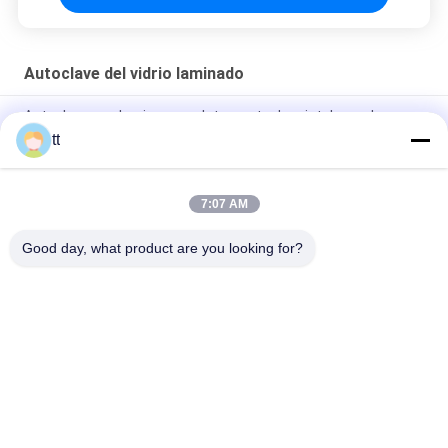
Autoclave del vidrio laminado
Autoclave que lamina completamente de cristal con el
regulador del PLC
tt
Autoclave que lamina de cristal con medidas de seguridad
tripartitas
7:07 AM
Autoclave de laminado de vidrio para vidrio laminado
Good day, what product are you looking for?
Categorías Populares
Todos
Autoclave Concreta
Madera Autoclave
Autoclave De 
Equipo De Soldadura
Vulcanización