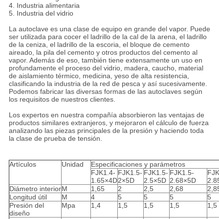
4. Industria alimentaria
5. Industria del vidrio
La autoclave es una clase de equipo en grande del vapor. Puede
ser utilizada para cocer el ladrillo de la cal de la arena, el ladrillo
de la ceniza, el ladrillo de la escoria, el bloque de cemento
aireado, la pila del cemento y otros productos del cemento al
vapor. Además de eso, también tiene extensamente un uso en
profundamente el proceso del vidrio, madera, caucho, material
de aislamiento térmico, medicina, yeso de alta resistencia,
clasificando la industria de la red de pesca y así sucesivamente.
Podemos fabricar las diversas formas de las autoclaves según
los requisitos de nuestros clientes.
Los expertos en nuestra compañía absorbieron las ventajas de
productos similares extranjeros, y mejoraron el cálculo de fuerza
analizando las piezas principales de la presión y haciendo toda
la clase de prueba de tensión.
Artículos
Unidad
Especificaciones y parámetros
FJK1.4-
FJK1.5-
FJK1.5-
FJK1.5-
FJK
1.65×4D
2×5D
2.5×5D
2.68×5D
2.8
Diámetro interior
M
1,65
2
2,5
2,68
2,8
Longitud útil
M
4
5
5
5
5
Presión del
Mpa
1,4
1,5
1,5
1,5
1,5
diseño