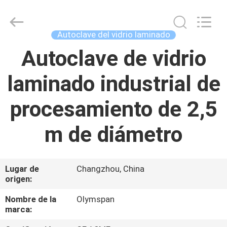
Autoclave
Online
Market.
All
Rights
Autoclave del vidrio laminado
Reserved.
Developed
by
Autoclave de vidrio
HOGAR
ECER
laminado industrial de
PRODUCTOS
procesamiento de 2,5
SOBRE
m de diámetro
NOSOTROS
VIAJE
Lugar de
Changzhou, China
origen:
DE
LA
Nombre de la
Olymspan
marca:
FÁBRICA