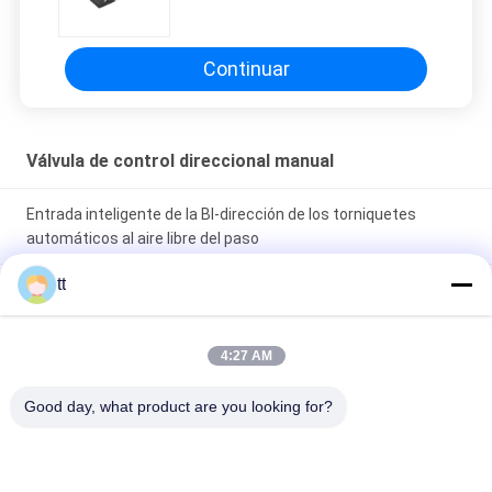
de la mano 5-Way
Continuar
Válvula de control direccional manual
Entrada inteligente de la BI-dirección de los torniquetes
automáticos al aire libre del paso
tt
manera neumática compacta de la posición 5 de la válvula 3
del pedal del pie 0.7Mpa, válvula de control direccional
4:27 AM
El manual de dos posiciones de cinco maneras actuó la
válvula 4R210-08S de la mano con vuelta automática de la
Good day, what product are you looking for?
primavera
Categorías Populares
Todos