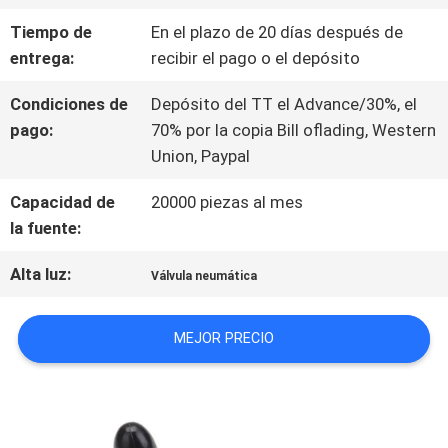
Tiempo de
En el plazo de 20 días después de
entrega:
recibir el pago o el depósito
NOTICIAS
Condiciones de
Depósito del TT el Advance/30%, el
pago:
70% por la copia Bill oflading, Western
PIDA
Union, Paypal
UNA
Capacidad de
20000 piezas al mes
CITA
la fuente:
Alta luz:
Válvula neumática
MAPA
MEJOR PRECIO
DEL
SITIO