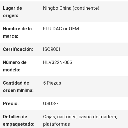
LA
Lugar de
Ningbo China (continente)
origen:
FÁBRICA
Nombre de la
FLUIDAC or OEM
marca:
CONTROL
Certificación:
ISO9001
DE
Número de
HLV322N-06S
CALIDAD
modelo:
Cantidad de
5 Piezas
ÉNTRENOS
orden mínima:
EN
Precio:
USD3--
CONTACTO
Detalles de
Cajas, cartones, casos de madera,
empaquetado:
plataformas
CON