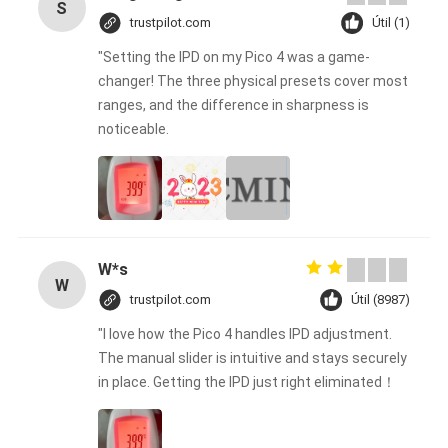
S
trustpilot.com
Útil (1)
"Setting the IPD on my Pico 4 was a game-
changer! The three physical presets cover most
ranges, and the difference in sharpness is
noticeable.
W*s
W
trustpilot.com
Útil (8987)
"I love how the Pico 4 handles IPD adjustment.
The manual slider is intuitive and stays securely
in place. Getting the IPD just right eliminated！