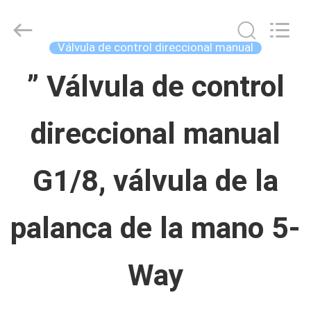
Concrete
Autoclave
Online
Market.
Válvula de control direccional manual
All
Rights
HOGAR
Reserved.
” Válvula de control
Developed
by
ECER
direccional manual
PRODUCTOS
G1/8, válvula de la
SOBRE
NOSOTROS
palanca de la mano 5-
VIAJE
Way
DE