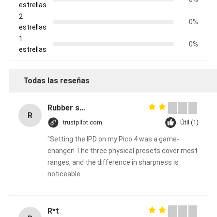
estrellas
2
0%
estrellas
1
0%
estrellas
Todas las reseñas
Rubber solid forklift tires For material handling forklift
R
trustpilot.com
Útil (1)
"Setting the IPD on my Pico 4 was a game-
changer! The three physical presets cover most
ranges, and the difference in sharpness is
noticeable.
R*t