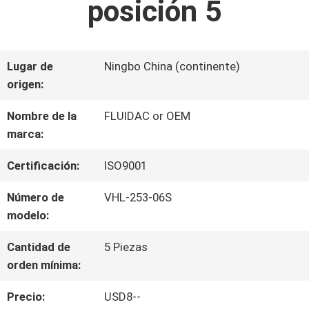
posición 5
LA
FÁBRICA
Lugar de
Ningbo China (continente)
origen:
CONTROL
Nombre de la
FLUIDAC or OEM
DE
marca:
CALIDAD
Certificación:
ISO9001
Número de
VHL-253-06S
ÉNTRENOS
modelo:
EN
Cantidad de
5 Piezas
orden mínima:
CONTACTO
Precio:
USD8--
CON