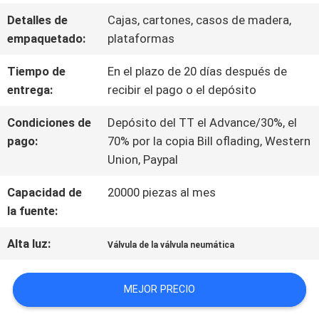
Detalles de
Cajas, cartones, casos de madera,
empaquetado:
plataformas
NOTICIAS
Tiempo de
En el plazo de 20 días después de
entrega:
recibir el pago o el depósito
PIDA
Condiciones de
Depósito del TT el Advance/30%, el
UNA
pago:
70% por la copia Bill oflading, Western
Union, Paypal
CITA
Capacidad de
20000 piezas al mes
la fuente:
MAPA
Alta luz:
Válvula de la válvula neumática
DEL
SITIO
MEJOR PRECIO