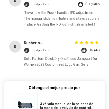
R
trustpilot.com
Útil (8987)
"I love how the Pico 4 handles IPD adjustment.
The manual slider is intuitive and stays securely
in place. Getting the IPD just right eliminated！
Rubber solid forklift tires For material handling forklift
R
trustpilot.com
Útil (44)
Solid Pattern Quick Dry One Piece Jumpsuit for
Women 2023 Customized Logo Gym Sets
Obtenga el mejor precio por
3 válvula manual de la palanca de
la mano de la válvula de control