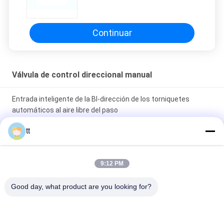
direccional de la manera de la
posición 5
Continuar
Válvula de control direccional manual
Entrada inteligente de la BI-dirección de los torniquetes
automáticos al aire libre del paso
tt
manera neumática compacta de la posición 5 de la válvula 3
del pedal del pie 0.7Mpa, válvula de control direccional
9:12 PM
El manual de dos posiciones de cinco maneras actuó la
válvula 4R210-08S de la mano con vuelta automática de la
Good day, what product are you looking for?
primavera