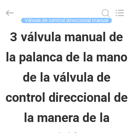
Concrete
Autoclave
Online
Market.
Válvula de control direccional manual
All
Rights
HOGAR
Reserved.
3 válvula manual de
Developed
by
ECER
la palanca de la mano
PRODUCTOS
de la válvula de
SOBRE
NOSOTROS
control direccional de
VIAJE
la manera de la
DE