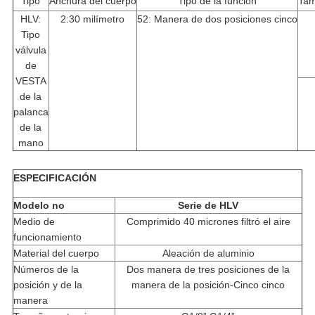
Tipo
Anchura del cuerpo
Tipo de la función
Tam
HLV:
2:30 milímetro
52: Manera de dos posiciones cinco
Tipo
válvula
de
VESTA
de la
palanca
de la
mano
ESPECIFICACIÓN
Modelo no
Serie de HLV
Medio de
Comprimido 40 micrones filtró el aire
funcionamiento
Material del cuerpo
Aleación de aluminio
Números de la
Dos manera de tres posiciones de la
posición y de la
manera de la posición-Cinco cinco
manera