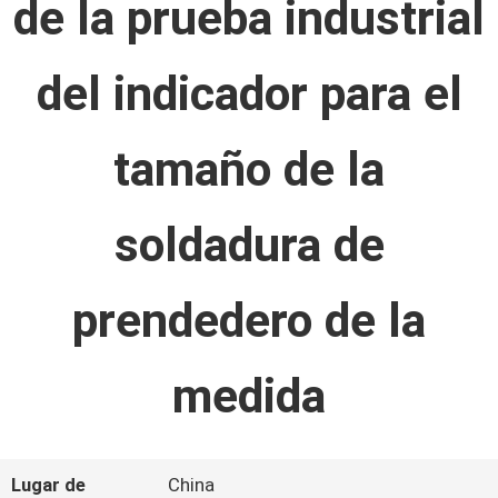
de la prueba industrial
LA
FÁBRICA
del indicador para el
CONTROL
tamaño de la
DE
soldadura de
CALIDAD
prendedero de la
ÉNTRENOS
medida
EN
CONTACTO
CON
Lugar de
China