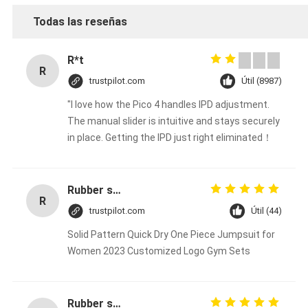
Todas las reseñas
R*t
R
trustpilot.com
Útil (8987)
"I love how the Pico 4 handles IPD adjustment.
The manual slider is intuitive and stays securely
in place. Getting the IPD just right eliminated！
Rubber solid forklift tires For material handling forklift
R
trustpilot.com
Útil (44)
Solid Pattern Quick Dry One Piece Jumpsuit for
Women 2023 Customized Logo Gym Sets
Rubber solid forklift tires For material handling forklift