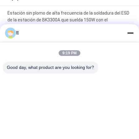
Estación sin plomo de alta frecuencia de la soldadura del ESD
de la estación de BK3300A que suelda 150W con el
transformador
tt
200V que soldaba con autógena el alambre de cobre puro
flexible estañó el estándar IEC60245-6
9:19 PM
Estación que suelda de AOYUE 908+ para reparar el teléfono
Good day, what product are you looking for?
celular con el arma del aire caliente y el soldador
Categorías Populares
Todos
Autoclave Concreta
Madera Autoclave
Autoclave De 
Equipo De Soldadura
Vulcanización