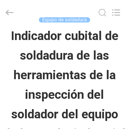
Concrete
Autoclave
Online
Market.
Equipo de soldadura
All
Rights
HOGAR
Reserved.
Indicador cubital de
Developed
by
ECER
soldadura de las
PRODUCTOS
herramientas de la
SOBRE
NOSOTROS
inspección del
VIAJE
soldador del equipo
DE