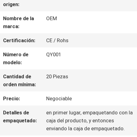
origen:
Nombre de la
OEM
NOTICIAS
marca:
Certificación:
CE / Rohs
PIDA
Número de
QY001
UNA
modelo:
CITA
Cantidad de
20 Piezas
orden mínima:
MAPA
Precio:
Negociable
DEL
Detalles de
en primer lugar, empaquetando con la
SITIO
empaquetado:
caja del producto, y entonces
enviando la caja de empaquetado.