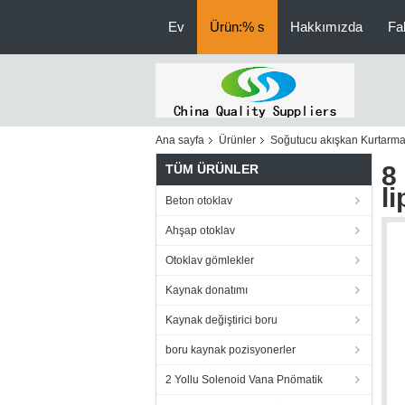
Ev
Ürün:% s
Hakkımızda
Fa
Ana sayfa
Ürünler
Soğutucu akışkan Kurtarma
8
TÜM ÜRÜNLER
l
Beton otoklav
Ahşap otoklav
Otoklav gömlekler
Kaynak donatımı
Kaynak değiştirici boru
boru kaynak pozisyonerler
2 Yollu Solenoid Vana Pnömatik