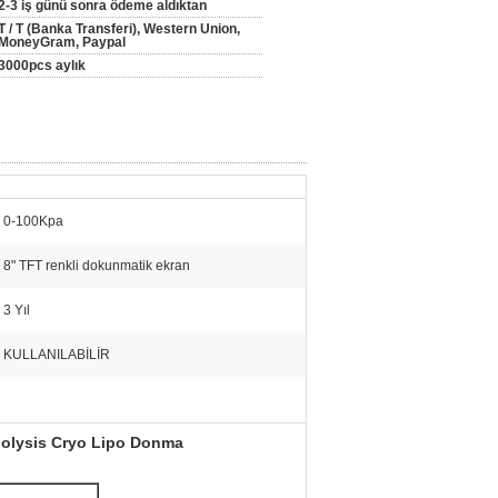
2-3 iş günü sonra ödeme aldıktan
T / T (Banka Transferi), Western Union,
MoneyGram, Paypal
3000pcs aylık
0-100Kpa
8" TFT renkli dokunmatik ekran
3 Yıl
KULLANILABİLİR
ipolysis Cryo Lipo Donma