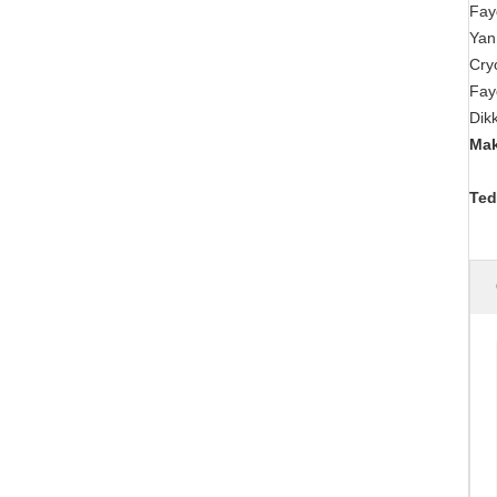
Fayd
Yan 
Cryo
Fay
Dik
Mak
Ted