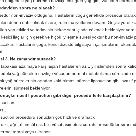
len bölgedeki yağ hücreleri nazikçe çok gıda yağ gibi, vücudun normal m
tedaviden sonra ne olacak?
sedür non-invaziv olduğunu. Hastaların çoğu genellikle prosedür olara
mleri dönen dahil olmak üzere, rutin faaliyetlerini devam. Geçici yerel kı
len yan etkileri ve tedavinin birkaç saat içinde çökmek bekleniyor vardı
 kesici ilaçlar için gerek ve hiçbir iyileşme süresi yoktur bu non-invazi
lacaktır. Hastaların çoğu, kendi dizüstü bilgisayar, çalışmalarını oku
t.
isi 3. Ne zamandır sürecek?
 tabakası azalmaya karşılaşan hastalar en az 1 yıl işlemden sonra kalıc
gedeki yağ hücreleri nazikçe vücudun normal metabolizma sürecinde eli
ak yağ hücrelerinin ortadan kaldırılması sürece liposuction gibi invazif p
elerini sürmesi bekleniyor.
Sonuçlar nasıl liposuction gibi diğer prosedürlerle karşılaştırılır?
osuction
ası,
osuction prosedürü sonuçları çok hızlı ve dramatik
etki, ağrı, ölümcül risk bile vücut asimetrisi cerrahi prosedürler sıras
termal terapi veya ultrason