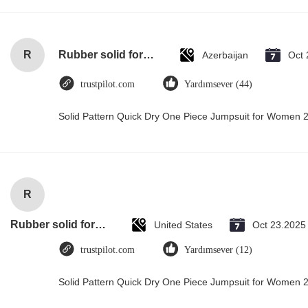
R
Rubber solid forklift tires For material handling forklift
Azerbaijan
Oct 
trustpilot.com
Yardımsever (44)
Solid Pattern Quick Dry One Piece Jumpsuit for Women
R
Rubber solid forklift tires For material handling forklift
United States
Oct 23.2025
trustpilot.com
Yardımsever (12)
Solid Pattern Quick Dry One Piece Jumpsuit for Women