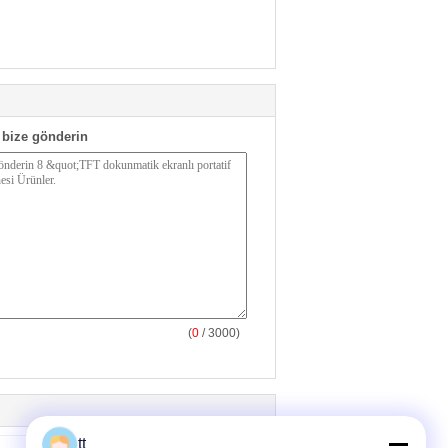
bize gönderin
(
0
/ 3000)
tt