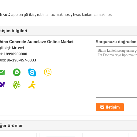
,
,
tiket:
appion g5 ikiz
robinair ac makinesi
hvac kurtarma makinesi
etişim bilgileri
hina Concrete Autoclave Online Market
Sorgunuzu doğrudan 
gili kişi:
Mr. wei
el:
18990909900
aks:
86-190-457-3333
ğer ürünler