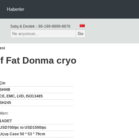
Haberler
Satış & Destek：
86-199-8899-8876
Go
esi
if Fat Donma cryo
Çin
SHHB
CE, EMC, LVD, ISO13485
SH245
ları:
1ADET
USD700/pc to USD1500/pc
Uçuş Case 50 * 53 * 79cm