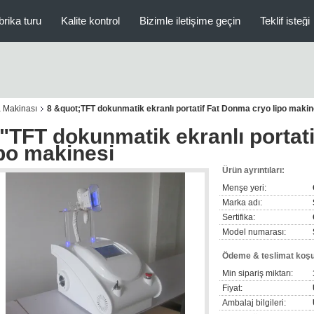
brika turu
Kalite kontrol
Bizimle iletişime geçin
Teklif isteği
 Makinası
8 &quot;TFT dokunmatik ekranlı portatif Fat Donma cryo lipo makin
 "TFT dokunmatik ekranlı portat
ipo makinesi
Ürün ayrıntıları:
Menşe yeri:
Marka adı:
Sertifika:
Model numarası:
Ödeme & teslimat koşul
Min sipariş miktarı:
Fiyat:
Ambalaj bilgileri: