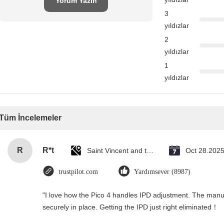
Yorum Yazın
3
yıldızlar
2
yıldızlar
1
yıldızlar
Tüm İncelemeler
R
R*t
Saint Vincent and the Grenadines
Oct 28.202
trustpilot.com
Yardımsever (8987)
"I love how the Pico 4 handles IPD adjustment. The manual 
securely in place. Getting the IPD just right eliminated！