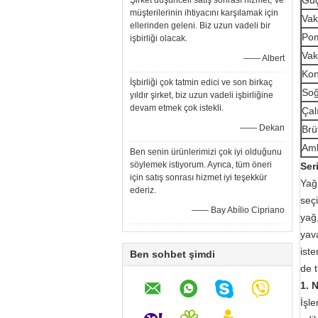
Gü
Şirket düşünceli satış sonrası hizmet, Ve
müşterilerinin ihtiyacını karşılamak için
Va
ellerinden geleni. Biz uzun vadeli bir
Pom
işbirliği olacak.
Vak
—— Albert
Kon
İşbirliği çok tatmin edici ve son birkaç
Soğ
yıldır şirket, biz uzun vadeli işbirliğine
devam etmek çok istekli.
Çal
—— Dekan
Brüt
Amb
Ben senin ürünlerimizi çok iyi olduğunu
söylemek istiyorum. Ayrıca, tüm öneri
Ser
için satış sonrası hizmet iyi teşekkür
Yağl
ederiz.
seç
—— Bay Abílio Cipriano
yağ
yava
ist
Ben sohbet şimdi
de 
1. 
İşl