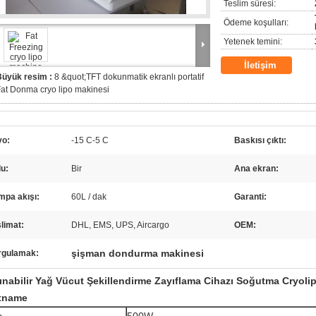
Teslim süresi:
Ödeme koşulları:
Yetenek temini:
İletişim
Büyük resim :
8 &quot;TFT dokunmatik ekranlı portatif
at Donma cryo lipo makinesi
yo:
-15 C-5 C
Baskısı çıktı:
u:
Bir
Ana ekran:
mpa akışı:
60L / dak
Garanti:
limat:
DHL, EMS, UPS, Aircargo
OEM:
şişman dondurma makinesi
rgulamak:
ınabilir Yağ Vücut Şekillendirme Zayıflama Cihazı Soğutma Cryol
tname