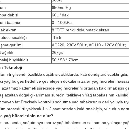
ç
500W
kum
650mmHg
pa debisi
60L / dak
um basıncı
0 - 100kPa
ak ekran
8 "TFT renkli dokunmatik ekran
utucu sıcaklığı
-15 5
ışma gerilimi
AC220, 230V 50Hz, AC110 - 120V 60Hz;
 ağırlık
26kgs
alaj büyüklüğü
50 * 53 * 79cm
in Teknoloji
arın trigliserid, özellikle düşük sıcaklıklarda, katı dönüştürülecektir gibi,
ici yağ bulges hedef ve çevreleyen dokuların zarar yağ hücreleri hass
, azaltmaz kademeli sürecinde yağ hücrelerini ortadan kaldırmak için gel
ş azaltan doğal çıkarılması sürecini tetikleyen Yağ tabakasının kalınlığ
enmeyen fat.Precisely kontrollü soğutma yağ tabakasının deri yoluyla u
tüm prosedürü yaklaşık 1 ~ 2 saat ortadan kaldırmak için, vücudun norm
Ne yağ hücrelerinin ne olur?
em sırasında, soğutmaya maruz yağ tabakasının salınımına yol açar ya