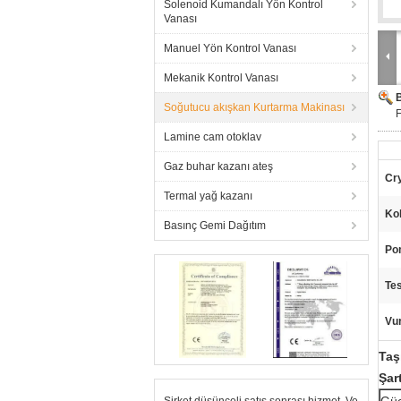
Solenoid Kumandalı Yön Kontrol
Vanası
Manuel Yön Kontrol Vanası
Mekanik Kontrol Vanası
Soğutucu akışkan Kurtarma Makinası
F
Lamine cam otoklav
Gaz buhar kazanı ateş
Cr
Termal yağ kazanı
Kol
Basınç Gemi Dağıtım
Po
Tes
Vu
Taş
Şar