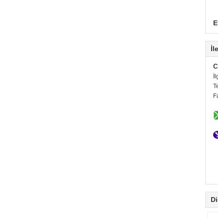
E
İl
C
İl
T
F
Di