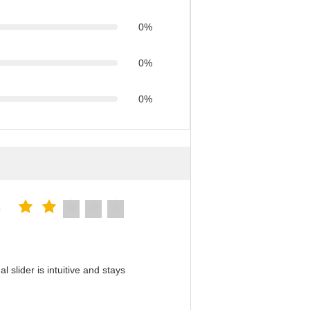
0%
0%
0%
5
slider is intuitive and stays