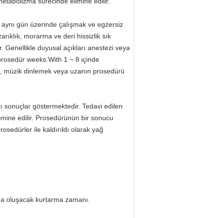
etabolizma sürecinde elimine edilir.
k aynı gün üzerinde çalışmak ve egzersiz
zarıklık, morarma ve deri hissizlik sık
r. Genellikle duyusal açıkları anestezi veya
v prosedür weeks.With 1 ~ 8 içinde
mak, müzik dinlemek veya uzanın prosedürü
ı sonuçlar göstermektedir. Tedavi edilen
mine edilir. Prosedürünün bir sonucu
rosedürler ile kaldırıldı olarak yağ
ında oluşacak kurtarma zamanı.