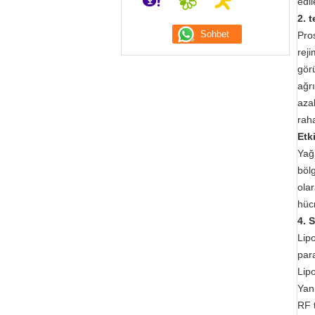
edi
2. 
Pro
reji
görü
ağrı
aza
raha
Etk
Yağ
böl
olar
hücr
4. 
Lip
par
Lip
Yan 
RF 