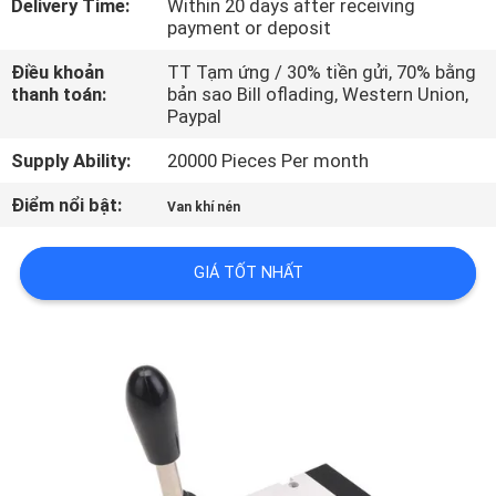
Delivery Time:
Within 20 days after receiving
THAM
payment or deposit
QUAN
Điều khoản
TT Tạm ứng / 30% tiền gửi, 70% bằng
NHÀ
thanh toán:
bản sao Bill oflading, Western Union,
Paypal
MÁY
Supply Ability:
20000 Pieces Per month
KIỂM
Điểm nổi bật:
Van khí nén
SOÁT
CHẤT
GIÁ TỐT NHẤT
LƯỢNG
LIÊN
HỆ
CHÚNG