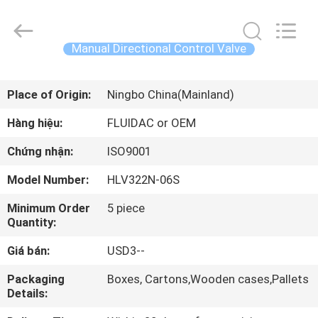
China
Concrete
Autoclave
Online
Market.
Manual Directional Control Valve
All
Rights
Reserved.
TRANG
Developed
by
Place of Origin:
Ningbo China(Mainland)
CHỦ
ECER
Hàng hiệu:
FLUIDAC or OEM
CÁC
Chứng nhận:
ISO9001
SẢN
Model Number:
HLV322N-06S
PHẨM
Minimum Order
5 piece
Quantity:
VỀ
Giá bán:
USD3--
CHÚNG
Packaging
Boxes, Cartons,Wooden cases,Pallets
TÔI
Details: