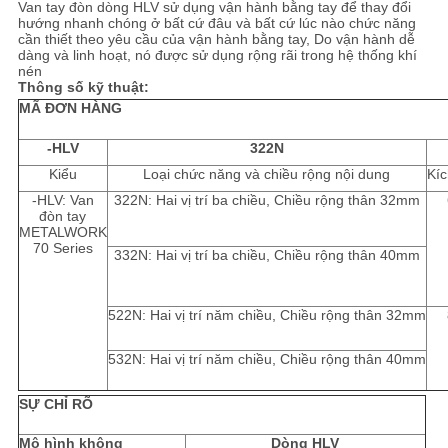
Van tay đòn dòng HLV sử dụng vận hành bằng tay để thay đổi
hướng nhanh chóng ở bất cứ đâu và bất cứ lúc nào chức năng
cần thiết theo yêu cầu của vận hành bằng tay, Do vận hành dễ
CHÍNH
dàng và linh hoạt, nó được sử dụng rộng rãi trong hệ thống khí
nén
SÁCH
Thông số kỹ thuật:
MÃ ĐƠN HÀNG
BẢO
MẬT
-HLV
322N
Kiểu
Loại chức năng và chiều rộng nội dung
Kíc
-HLV: Van
322N: Hai vị trí ba chiều, Chiều rộng thân 32mm
đòn tay
METALWORK
70 Series
332N: Hai vị trí ba chiều, Chiều rộng thân 40mm
522N: Hai vị trí năm chiều, Chiều rộng thân 32mm
532N: Hai vị trí năm chiều, Chiều rộng thân 40mm
SỰ CHỈ RÕ
Mô hình không
Dòng HLV