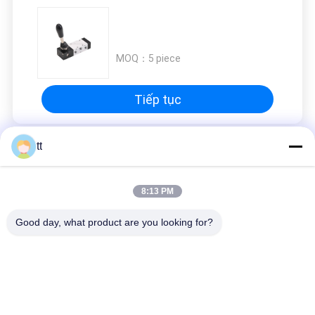
MOQ：
5 piece
Tiếp tục
tt
Manual Directional Control Valve
8:13 PM
Good day, what product are you looking for?
Danh mục phổ biến
Tất cả
các
Concrete Autoclave
Wood Autoclave