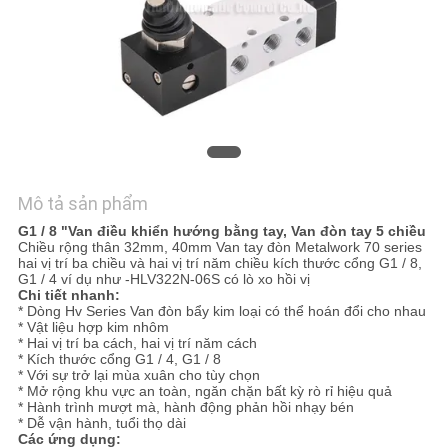
TÔI
TIN
TỨC
YÊU
CẦU
Mô tả sản phẩm
BÁO
G1 / 8 "Van điều khiển hướng bằng tay, Van đòn tay 5 chiều
Chiều rộng thân 32mm, 40mm Van tay đòn Metalwork 70 series
GIÁ
hai vị trí ba chiều và hai vị trí năm chiều kích thước cổng G1 / 8,
G1 / 4 ví dụ như -HLV322N-06S có lò xo hồi vị
Chi tiết nhanh:
* Dòng Hv Series Van đòn bẩy kim loại có thể hoán đổi cho nhau
SƠ
* Vật liệu hợp kim nhôm
* Hai vị trí ba cách, hai vị trí năm cách
ĐỒ
* Kích thước cổng G1 / 4, G1 / 8
* Với sự trở lại mùa xuân cho tùy chọn
* Mở rộng khu vực an toàn, ngăn chặn bất kỳ rò rỉ hiệu quả
TRANG
* Hành trình mượt mà, hành động phản hồi nhạy bén
* Dễ vận hành, tuổi thọ dài
WEB
Các ứng dụng: