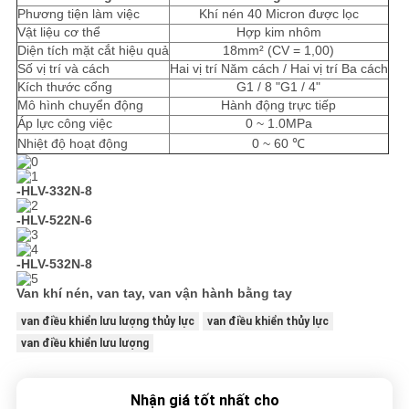
Phương tiện làm việc
Khí nén 40 Micron được lọc
Vật liệu cơ thể
Hợp kim nhôm
Diện tích mặt cắt hiệu quả
18mm² (CV = 1,00)
Số vị trí và cách
Hai vị trí Năm cách / Hai vị trí Ba cách
Kích thước cổng
G1 / 8 "G1 / 4"
Mô hình chuyển động
Hành động trực tiếp
Áp lực công việc
0 ~ 1.0MPa
Nhiệt độ hoạt động
0 ~ 60 ℃
-HLV-332N-8
-HLV-522N-6
-HLV-532N-8
Van khí nén, van tay, van vận hành bằng tay
van điều khiển lưu lượng thủy lực
van điều khiển thủy lực
van điều khiển lưu lượng
Nhận giá tốt nhất cho