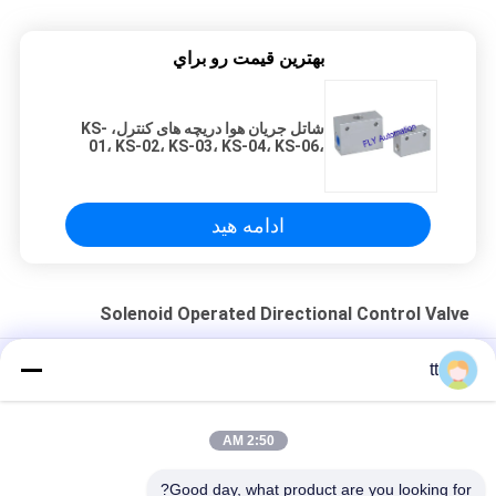
بهترين قيمت رو براي
شاتل جریان هوا دریچه های کنترل، KS-
01، KS-02، KS-03، KS-04، KS-06،
KS-08
ادامه هید
Solenoid Operated Directional Control Valve
بار PSV هیدرولیک حساس چند جهت شیر ​​کنترل PSV
tt
بررسی شاتل کنترل توپ جریان هوا دریچه های کنترل ST-01، ST-02
2:50 AM
3/2 Way Direct Acting Brass Solenoid Valve G1/8" G1/4" For
Vacuum System
Good day, what product are you looking for?