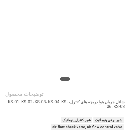
حریم
خصوصی
توضیحات محصول
شاتل جریان هوا دریچه های کنترل، KS-01، KS-02، KS-03، KS-04، KS-
06، KS-08
شیر برقی پنوماتیک
شیر کنترل پنوماتیک
air flow check valve, air flow control valve