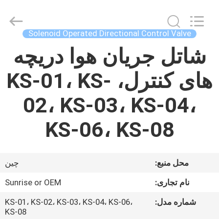
Autoclave
Online
Market.
All
Rights
Solenoid Operated Directional Control Valve
Reserved.
Developed
by
شاتل جریان هوا دریچه
خانه
ECER
های کنترل، KS-01، KS-
محصولات
02، KS-03، KS-04،
درباره
KS-06، KS-08
ما
تور
محل منبع:
چین
کارخانه
نام تجاری:
Sunrise or OEM
شماره مدل:
KS-01، KS-02، KS-03، KS-04، KS-06،
کنترل
KS-08