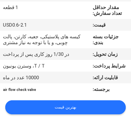
کیفیت
مقدار حداقل
1 قطعه
تعداد سفارش:
با
قیمت:
USD0.6-2.1
ما
جزئیات بسته
کیسه های پلاستیکی، جعبه، کارتن، پالت
تماس
بندی:
چوبی، و یا با توجه به نیاز مشتری
بگیرید
زمان تحویل:
در 1/30 روز کاری پس از پرداخت
شرایط پرداخت:
T / T، وسترن یونیون
اخبار
قابلیت ارائه:
10000 عدد در ماه
درخواست
برجسته:
air flow check valve
نقل قول
بهترین قیمت
نقشه
سایت