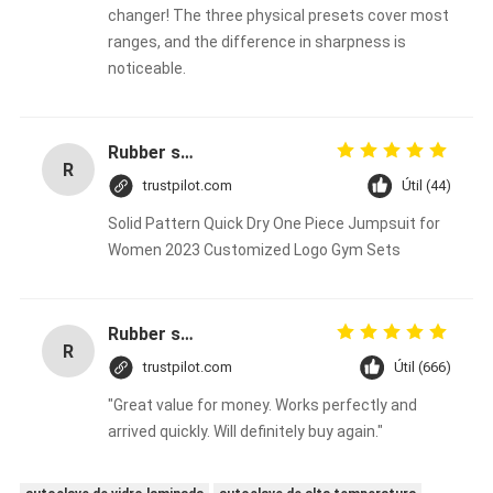
changer! The three physical presets cover most
ranges, and the difference in sharpness is
noticeable.
Rubber solid forklift tires For material handling forklift
R
trustpilot.com
Útil (44)
Solid Pattern Quick Dry One Piece Jumpsuit for
Women 2023 Customized Logo Gym Sets
Rubber solid forklift tires For material handling forklift
R
trustpilot.com
Útil (666)
"Great value for money. Works perfectly and
arrived quickly. Will definitely buy again."