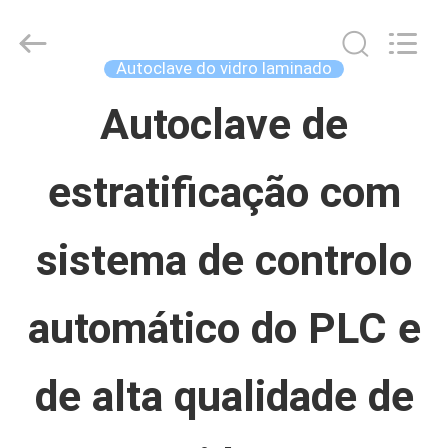
Concrete
Autoclave
Online
Market.
Autoclave do vidro laminado
All
Rights
CASA
Reserved.
Autoclave de
Developed
by
ECER
estratificação com
PRODUTOS
sistema de controlo
SOBRE
NÓS
automático do PLC e
EXCURSÃO
de alta qualidade de
DA