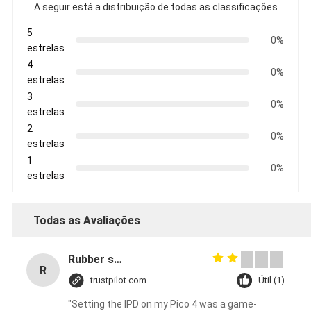
A seguir está a distribuição de todas as classificações
5
0%
estrelas
4
0%
estrelas
3
0%
estrelas
2
0%
estrelas
1
0%
estrelas
Todas as Avaliações
Rubber solid forklift tires For material handling forklift
R
trustpilot.com
Útil (1)
"Setting the IPD on my Pico 4 was a game-