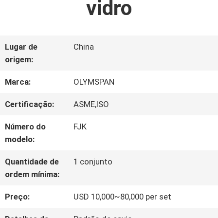
vidro
FÁBRICA
CONTROLE
Lugar de
China
origem:
DA
Marca:
OLYMSPAN
QUALIDADE
Certificação:
ASME,ISO
CONTACTE-
Número do
FJK
modelo:
NOS
Quantidade de
1 conjunto
ordem mínima:
NOTÍCIA
Preço:
USD 10,000~80,000 per set