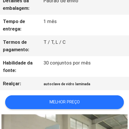
Detalhes da
Padrão de envio
PEÇA
embalagem:
UMAS
Tempo de
1 mês
CITAÇÕES
entrega:
Termos de
T / T, L / C
MAPA
pagamento:
DO
Habilidade da
30 conjuntos por mês
fonte:
SITE
Realçar:
autoclave de vidro laminada
POLÍTICA
MELHOR PREÇO
DE
PRIVACIDADE