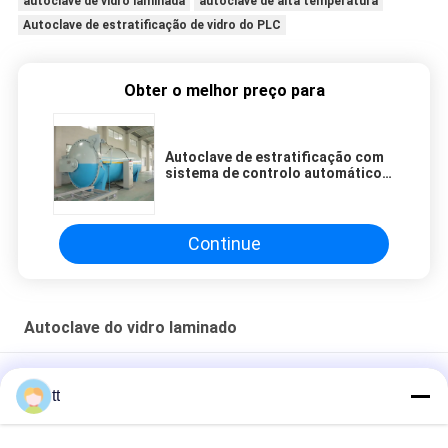
autoclave de vidro laminada
autoclave de alta temperatura
Autoclave de estratificação de vidro do PLC
Obter o melhor preço para
Autoclave de estratificação com
sistema de controlo automático
do PLC e de alta qualidade de
vidro
Continue
Autoclave do vidro laminado
Pressão totalmente automático da autoclave para o vidro
tt
laminado com controlador do PLC
Autoclave do vidro laminado do produto químico