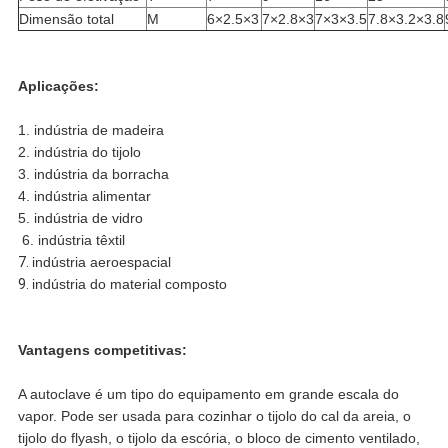
Dimensão total
M
6×2.5×3
7×2.8×3
7×3×3.5
7.8×3.2×3.8
Aplicações:
1. indústria de madeira
2. indústria do tijolo
3. indústria da borracha
4. indústria alimentar
5. indústria de vidro
6. indústria têxtil
7.
indústria aeroespacial
9.
indústria do material composto
Vantagens competitivas:
A autoclave é um tipo do equipamento em grande escala do
vapor. Pode ser usada para cozinhar o tijolo do cal da areia, o
tijolo do flyash, o tijolo da escória, o bloco de cimento ventilado,