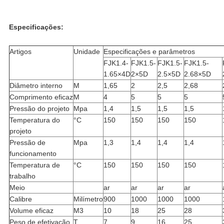
Especificações:
Artigos
Unidade
Especificações e parâmetros
FJK1.4-
FJK1.5-
FJK1.5-
FJK1.5-
1.65×4D
2×5D
2.5×5D
2.68×5D
Diâmetro interno
M
1,65
2
2,5
2,68
Comprimento eficaz
M
4
5
5
5
Pressão do projeto
Mpa
1,4
1,5
1,5
1,5
Temperatura do
°C
150
150
150
150
projeto
Pressão de
Mpa
1,3
1,4
1,4
1,4
funcionamento
Temperatura de
°C
150
150
150
150
trabalho
Meio
ar
ar
ar
ar
Calibre
Milímetro
900
1000
1000
1000
Volume eficaz
M3
10
18
25
28
Peso de efetivação
T
7
9
16
25