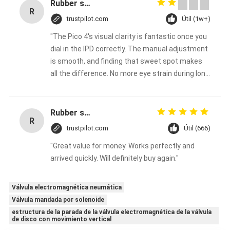
Rubber solid forklift tires For material handling forklift
R
trustpilot.com
Útil (1w+)
"The Pico 4's visual clarity is fantastic once you
dial in the IPD correctly. The manual adjustment
is smooth, and finding that sweet spot makes
all the difference. No more eye strain during long
sessions. Highly recommend taking the time to
set it up properly!""The Pico 4's visual clarity is
fantastic once you dial in the IPD correctly. The
Rubber solid forklift tires For material handling forklift
R
manual adjustment is smooth, and finding that
trustpilot.com
Útil (666)
sweet spot makes all the difference. No more
"Great value for money. Works perfectly and
eye strain during long sessions. Highly
arrived quickly. Will definitely buy again."
recommend taking the time to set it up
properly!""The Pico 4's visual clarity is fantastic
once you dial in the IPD correctly. The manual
Válvula electromagnética neumática
adjustment is smooth, and finding that sweet
Válvula mandada por solenoide
spot makes all the difference. No more eye
estructura de la parada de la válvula electromagnética de la válvula
de disco con movimiento vertical
strain during long sessions. Highly recommend