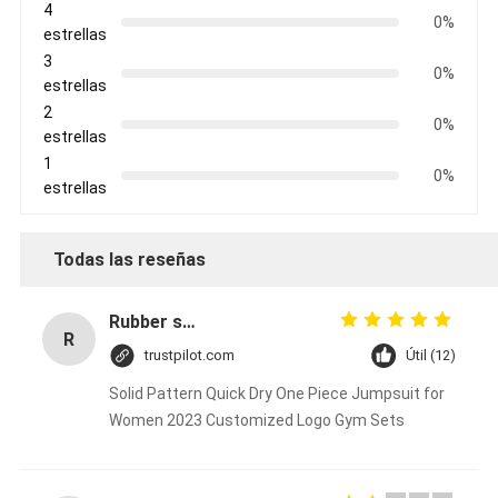
4
0%
estrellas
3
0%
estrellas
2
0%
estrellas
1
0%
estrellas
Todas las reseñas
Rubber solid forklift tires For material handling forklift
R
trustpilot.com
Útil (12)
Solid Pattern Quick Dry One Piece Jumpsuit for
Women 2023 Customized Logo Gym Sets