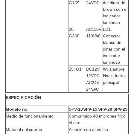
G1/2”
24VDC
del dinar de
Brown con el
indicador
luminoso
20:
AC110V:
LD1:
G3/4”
110VAC
Conector
blanco del
dinar con el
indicador
luminoso
25: G1”
DC12V:
W: alambre
12VDC
Hacia fuera-
principal
AC24V:
24VAC
ESPECIFICACIÓN
Modelo no
SPV-10
SPV-15
SPV-20
SPV-25
Medio de funcionamiento
Comprimido 40 micrones filtró
el aire
Material del cuerpo
Aleación de aluminio