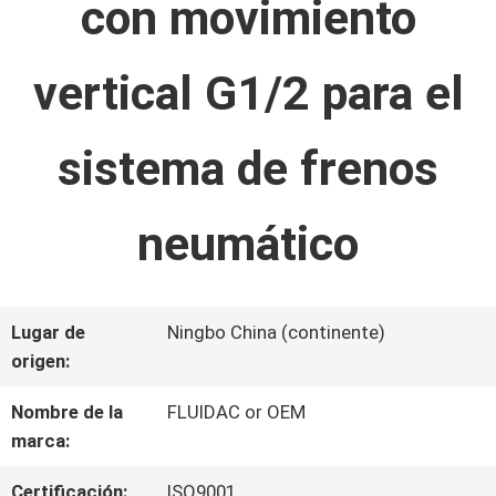
con movimiento
LA
FÁBRICA
vertical G1/2 para el
CONTROL
sistema de frenos
DE
neumático
CALIDAD
Lugar de
Ningbo China (continente)
ÉNTRENOS
origen:
EN
Nombre de la
FLUIDAC or OEM
CONTACTO
marca:
CON
Certificación:
ISO9001