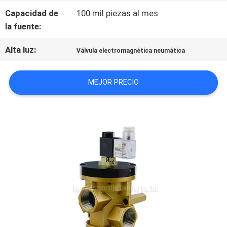
POLÍTICA
Capacidad de
100 mil piezas al mes
la fuente:
DE
Alta luz:
Válvula electromagnética neumática
PRIVACIDAD
MEJOR PRECIO