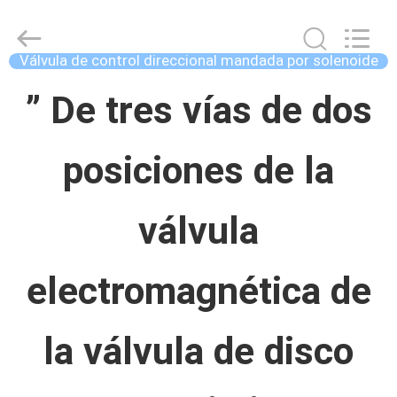
Concrete
Autoclave
Online
Market.
Válvula de control direccional mandada por solenoide
All
Rights
HOGAR
Reserved.
” De tres vías de dos
Developed
by
ECER
posiciones de la
PRODUCTOS
válvula
SOBRE
NOSOTROS
electromagnética de
VIAJE
la válvula de disco
DE