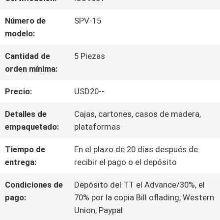
Número de
SPV-15
NOTICIAS
modelo:
Cantidad de
5 Piezas
PIDA
orden mínima:
UNA
Precio:
USD20--
CITA
Detalles de
Cajas, cartones, casos de madera,
empaquetado:
plataformas
MAPA
Tiempo de
En el plazo de 20 días después de
entrega:
recibir el pago o el depósito
DEL
Condiciones de
Depósito del TT el Advance/30%, el
SITIO
pago:
70% por la copia Bill oflading, Western
Union, Paypal