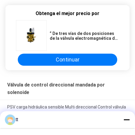
taking the time to set it up properly!""The Pico
4's visual clarity is fantastic once you dial in the
Obtenga el mejor precio por
IPD correctly. The manual adjustment is
smooth, and finding that sweet spot makes all
the difference. No more eye strain during long
” De tres vías de dos posiciones
de la válvula electromagnética de
sessions. Highly r
la válvula de disco con
movimiento vertical G1/2 para el
sistema de frenos neumático
Continuar
Válvula de control direccional mandada por
solenoide
PSV carga hidráulica sensible Multi direccional Control válvula
PSV
tt
Compruebe las válvulas de control de flujo de aire de la
lanzadera del control de bola ST-01, ST-02