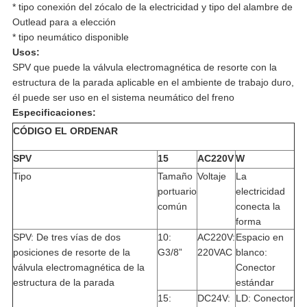
* tipo conexión del zócalo de la electricidad y tipo del alambre de
Outlead para a elección
* tipo neumático disponible
Usos:
SPV que puede la válvula electromagnética de resorte con la
estructura de la parada aplicable en el ambiente de trabajo duro,
él puede ser uso en el sistema neumático del freno
Especificaciones:
CÓDIGO EL ORDENAR
SPV
15
AC220V
W
Tipo
Tamaño
Voltaje
La
portuario
electricidad
común
conecta la
forma
SPV: De tres vías de dos
10:
AC220V:
Espacio en
posiciones de resorte de la
G3/8”
220VAC
blanco:
válvula electromagnética de la
Conector
estructura de la parada
estándar
15:
DC24V:
LD: Conector