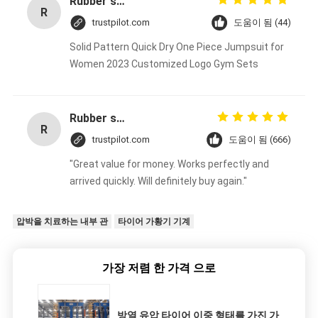
Rubber solid forklift tires For material handling forklift
R
trustpilot.com
도움이 됨 (44)
Solid Pattern Quick Dry One Piece Jumpsuit for
Women 2023 Customized Logo Gym Sets
Rubber solid forklift tires For material handling forklift
R
trustpilot.com
도움이 됨 (666)
"Great value for money. Works perfectly and
arrived quickly. Will definitely buy again."
압박을 치료하는 내부 관
타이어 가황기 기계
가장 저렴 한 가격 으로
방열 유압 타이어 이중 형태를 가진 가