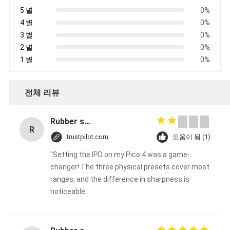
5 별
0%
4 별
0%
3 별
0%
2 별
0%
1 별
0%
전체 리뷰
Rubber solid forklift tires For material handling forklift
R
trustpilot.com
도움이 됨 (1)
"Setting the IPD on my Pico 4 was a game-
changer! The three physical presets cover most
ranges, and the difference in sharpness is
noticeable.