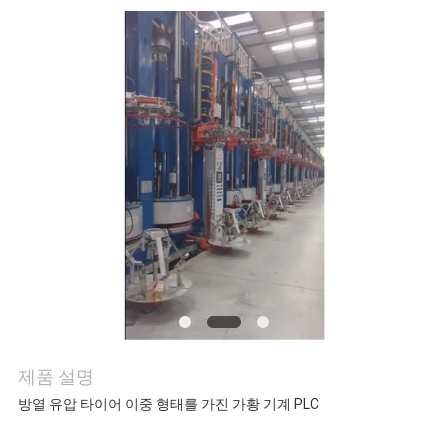
관
리
연
락
주
세
요
제품 설명
뉴
방열 유압 타이어 이중 형태를 가진 가황 기계 PLC
스