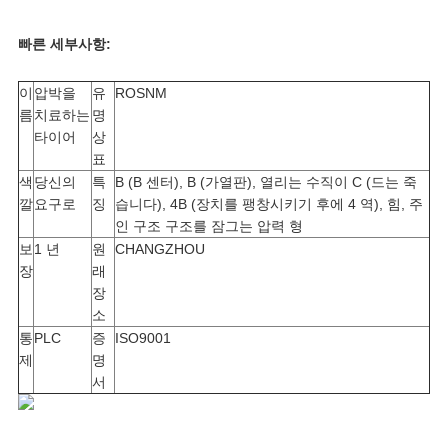
빠른 세부사항:
인
용
이
압박을
유
ROSNM
름
치료하는
명
타이어
상
문
표
색
당신의
특
B (B 센터), B (가열판), 열리는 수직이 C (드는 죽
을
깔
요구로
징
습니다), 4B (장치를 팽창시키기 후에 4 역), 힘, 주
인 구조 구조를 잠그는 압력 형
요
보
1 년
원
CHANGZHOU
장
래
구
장
소
하
통
PLC
증
ISO9001
제
명
세
서
요