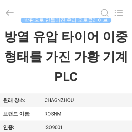
체.
Copyright
©
2015
박판으로 만들어진 유리 오토클레이브
-
2026
집
China
방열 유압 타이어 이중
Concrete
Autoclave
Online
Market.
형태를 가진 가황 기계
제
All
Rights
품
Reserved.
Developed
PLC
by
ECER
우
원래 장소:
CHAGNZHOU
리
브랜드 이름:
ROSNM
에
인증:
ISO9001
대