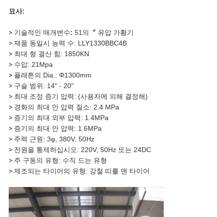
묘사:
사
>
기술적인 매개변수
:
51의〞 유압 가황기
이
>
제품 동일시 능력 수: LLY1330BBC4B
>
최대 형 결산 힘: 1850KN
트
>
수압: 21Mpa
>
플래튼의 Dia.: Φ1300mm
맵
>
구슬 범위: 14" - 20"
>
최대 조정 증기 압력: (사용자에 의해 결정해)
>
경화의 최대 안 압력 질소: 2.4 MPa
>
증기의 최대 외부 압력: 1.4MPa
개
>
증기의 최대 안 압력: 1.6MPa
>
주력 근원: 3φ, 380V, 50Hz
인
>
전원을 통제하십시오: 220V, 50Hz 또는 24DC
>
주 구동의 유형: 수직 드는 유형
정
>
제조되는 타이어의 유형: 강철 띠를 맨 타이어
보
보