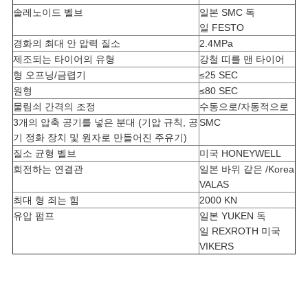
솔레노이드 벨브
일본 SMC 독
일 FESTO
경화의 최대 안 압력 질소
2.4MPa
제조되는 타이어의 유형
강철 띠를 맨 타이어
형 오프닝/금렵기
≤25 SEC
원형
≤80 SEC
물림쇠 간격의 조정
수동으로/자동적으로
3개의 압축 공기를 넣은 분대 (기압 규칙, 공
SMC
기 정화 장치 및 원자로 만들어진 주유기)
질소 균형 벨브
미국 HONEYWELL
회전하는 연결관
일본 바위 같은 /Korea
VALAS
최대 형 죄는 힘
2000 KN
유압 펌프
일본 YUKEN 독
일 REXROTH 미국
VIKERS