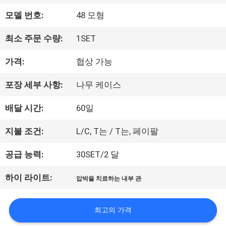
모델 번호:
48 모형
하
여
최소 주문 수량:
1SET
가격:
협상 가능
공
포장 세부 사항:
나무 케이스
장
배달 시간:
60일
여
지불 조건:
L/C, T는 / T는, 페이팔
행
공급 능력:
30SET/2 달
하이 라이트:
압박을 치료하는 내부 관
품
질
최고의 가격