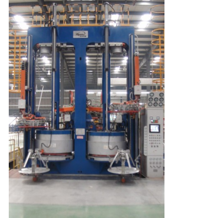
호
정
책