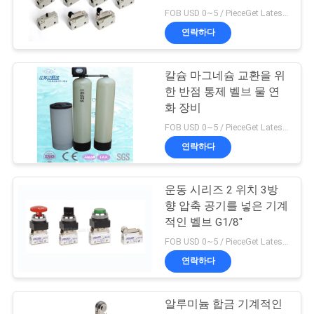
FOB USD 0~5 / PieceGet Latest Price MOQ:5개 조각/조각은 1개 조각 견본 받아들입니다
연
연락하다
146
락
칼슘 마그네슘 교환을 위
주
파이프 용접 회전자
한 반점 통제 벨브 물 연
세
화 장비
FOB USD 0~5 / PieceGet Latest Price MOQ:5개 조각/조각은 1개 조각 견본 받아들입니다
요
연락하다
뉴
운동 시리즈 2 위치 3방
121
향 압축 공기를 넣은 기계
스
적인 벨브 G1/8"
관 용접 Positioners
FOB USD 0~5 / PieceGet Latest Price MOQ:5개 조각/조각은 1개 조각 견본 받아들입니다
인
연락하다
용
알루미늄 합금 기계적인