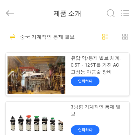
Copyright
©
제품 소개
2015
-
2026
China
Concrete
집
55
Autoclave
Online
중국 기계적인 통제 벨브
구체적인 오토클레
Market.
All
Rights
제
Reserved.
이브
Developed
유압 역/통제 벨브 체계,
by
품
ECER
0.5T - 125T를 가진 AC
고성능 야금술 장비
연락하다
우
41
리
3방향 기계적인 통제 벨
에
나무 Autoclave
브
대
연락하다