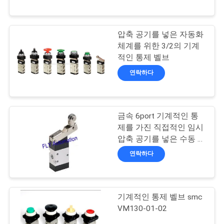
하
여
압축 공기를 넣은 자동화
17
체계를 위한 3/2의 기계
공
적인 통제 벨브
가황 오토클레이브
장
연락하다
여
행
금속 6port 기계적인 통
제를 가진 직접적인 임시
압축 공기를 넣은 수동 벨
품
59
브
연락하다
질
용접 장비
관
기계적인 통제 벨브 smc
리
VM130-01-02