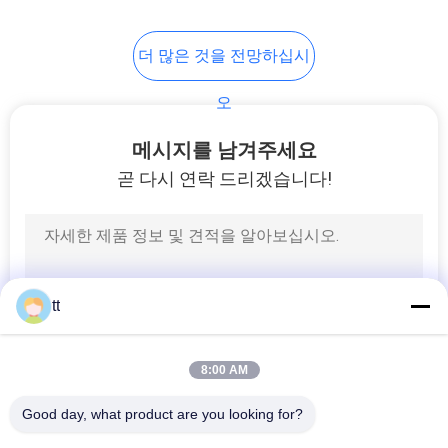
61
더 많은 것을 전망하십시
개
수동 방향 제어 벨브
인
오
정
메시지를 남겨주세요
곧 다시 연락 드리겠습니다!
보
보
58
호
정
기계적인 통제 벨브
tt
책
8:00 AM
Good day, what product are you looking for?