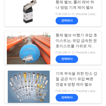
문
통제 벨브, 롤러 레버 하
나 방법 기계 제어 벨브
을
104
FOB USD 0~5 / PieceGet Latest Price MOQ:5개 조각/조각은 1개 조각 견본 받아들입니다
2가지의 방법 압축
요
연락하다
구
공기를 넣은 솔레노
통제 벨브 비행기 유압 호
하
이스트는, 유압 급속한 문
이드 벨브
호이스트를 가위로 자릅
세
니다
FOB USD 0~5 / PieceGet Latest Price MOQ:5개 조각/조각은 1개 조각 견본 받아들입니다
요
연락하다
85
솔레노이드 작동 방
기계 부속을 위한 탄소 강
사
철 금관 악기 유압 빠른
향 제어 벨브
이
연결 & 방향 제어 벨브
FOB USD 0~5 / PieceGet Latest Price MOQ:5개 조각/조각은 1개 조각 견본 받아들입니다
트
연락하다
맵