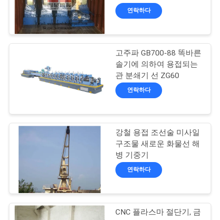
연락하다
연
104
락
2가지의 방법 압축
고주파 GB700-88 똑바른
주
솔기에 의하여 용접되는
공기를 넣은 솔레노
관 분쇄기 선 ZG60
세
연락하다
요
이드 벨브
뉴
강철 용접 조선술 미사일
121
구조물 새로운 화물선 해
스
병 기중기
관 용접 Positioners
연락하다
인
용
CNC 플라스마 절단기, 금