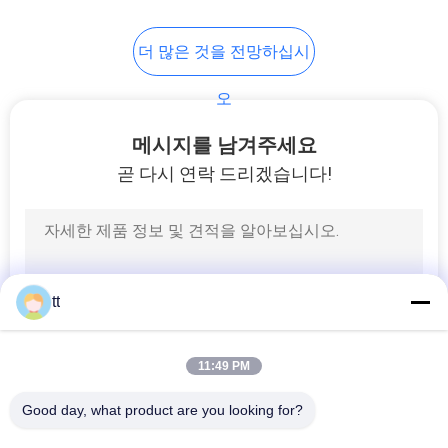
61
더 많은 것을 전망하십시
개
수동 방향 제어 벨브
인
오
정
메시지를 남겨주세요
곧 다시 연락 드리겠습니다!
보
보
58
호
정
기계적인 통제 벨브
tt
책
11:49 PM
Good day, what product are you looking for?
모든