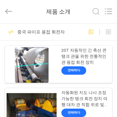
Copyright
©
제품 소개
2015
-
2026
China
Concrete
집
55
Autoclave
Online
중국 파이프 용접 회전자
구체적인 오토클레
Market.
All
Rights
제
Reserved.
이브
Developed
20T 자동적인 긴 축선 큰
by
품
ECER
탱크 관을 위한 전통적인
관 용접 회전 장치
연락하다
우
41
리
자동화된 지도 나사 조정
에
나무 Autoclave
가능한 탱크 회전 장치 여
대
행 대차 관 적합 위로 및
과료 조정
연락하다