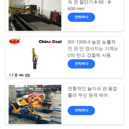
문
속 관 절단기 Φ 60 - Φ
600 mm
을
146
연락하다
요
파이프 용접 회전자
구
ISY-1300-II 높은 능률적
하
인 관 안 경사지는 기계는
U의 탄소 강철에 사용된
세
V 모양 강저를 가공할 수
연락하다
있습니다
요
85
솔레노이드 작동 방
전통적인 놀이쇠 관 용접
사
롤러 무선 원격 제어
향 제어 벨브
이
연락하다
트
맵