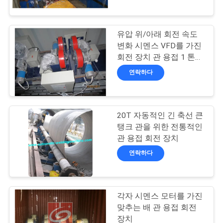
하
여
유압 위/아래 회전 속도
17
변화 시멘스 VFD를 가진
공
회전 장치 관 용접 1 톤
주문을 받아서 만드는
가황 오토클레이브
장
연락하다
여
행
20T 자동적인 긴 축선 큰
탱크 관을 위한 전통적인
관 용접 회전 장치
품
59
연락하다
질
용접 장비
관
각자 시멘스 모터를 가진
리
맞추는 배 관 용접 회전
장치