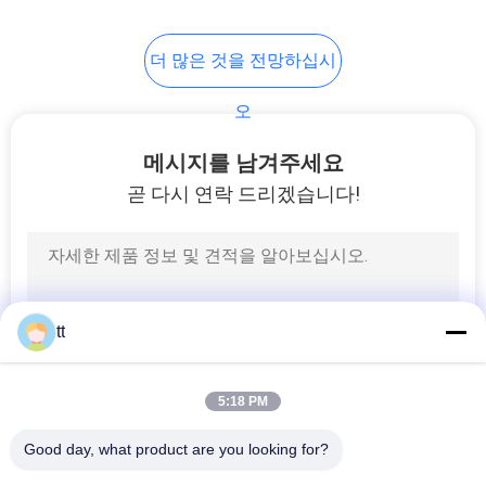
61
더 많은 것을 전망하십시
개
수동 방향 제어 벨브
인
오
정
메시지를 남겨주세요
곧 다시 연락 드리겠습니다!
보
보
58
호
정
기계적인 통제 벨브
tt
책
5:18 PM
Good day, what product are you looking for?