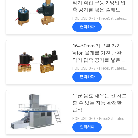
문
악기 직접 구동 2 방법 압
축 공기를 넣은 솔레노이
을
146
드 벨브
FOB USD 0~8 / PieceGet Latest Price MOQ:5 조각 / 조각
요
연락하다
파이프 용접 회전자
구
16~50mm 개구부 2/2
하
Viton 물개를 가진 금관
악기 압축 공기를 넣은 솔
세
레노이드 벨브 G1/2 "
FOB USD 0~8 / PieceGet Latest Price MOQ:5 조각 / 조각
~G2"
요
연락하다
85
솔레노이드 작동 방
무균 음료 채우는 선 처분
사
할 수 있는 자동 완전한
향 제어 벨브
이
급식
FOB USD 0~8 / PieceGet Latest Price MOQ:5 조각 / 조각
트
연락하다
맵