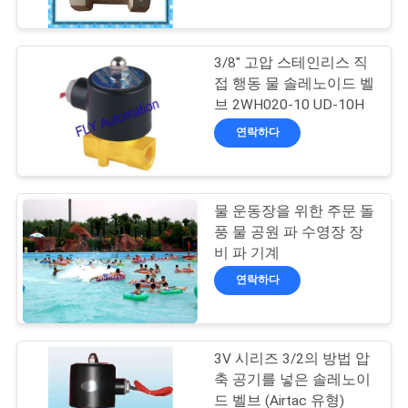
하
여
3/8" 고압 스테인리스 직
17
접 행동 물 솔레노이드 벨
공
브 2WH020-10 UD-10H
가황 오토클레이브
장
연락하다
여
행
물 운동장을 위한 주문 돌
풍 물 공원 파 수영장 장
비 파 기계
품
59
연락하다
질
용접 장비
관
3V 시리즈 3/2의 방법 압
리
축 공기를 넣은 솔레노이
드 벨브 (Airtac 유형)