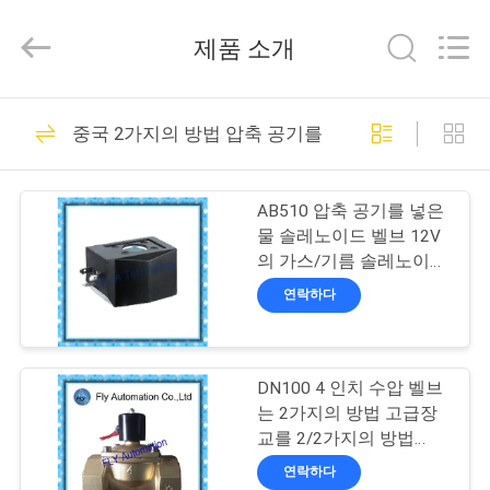
Copyright
©
제품 소개
2015
-
2026
China
Concrete
집
55
Autoclave
Online
중국 2가지의 방법 압축 공기를 넣은 솔레노이드 벨
구체적인 오토클레
Market.
All
Rights
제
Reserved.
이브
Developed
AB510 압축 공기를 넣은
by
품
ECER
물 솔레노이드 벨브 12V
의 가스/기름 솔레노이드
벨브 코일
연락하다
우
41
리
DN100 4 인치 수압 벨브
에
나무 Autoclave
는 2가지의 방법 고급장
대
교를 2/2가지의 방법
AC220V DC24V 실을 꿰
연락하다
었습니다