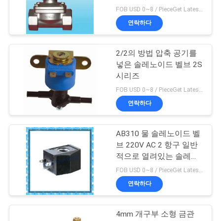
FOB USD 0~8 / PieceGet Latest Price MOQ:한 조각 / 조각
연
연락하다
104
락
2가지의 방법 압축
2/2의 방법 압축 공기를
주
넣은 솔레노이드 벨브 2S
공기를 넣은 솔레노
세
시리즈
FOB USD 0~8 / PieceGet Latest Price MOQ:5 조각 / 조각
요
이드 벨브
연락하다
뉴
AB310 물 솔레노이드 벨
121
브 220V AC 2 항구 일반
스
적으로 열려있는 솔레노
관 용접 Positioners
이드 코일
FOB USD 0~8 / PieceGet Latest Price MOQ:5 조각 / 조각
인
연락하다
용
4mm 개구부 소형 금관