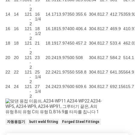
-
2
14
14
12
1
16
14.17
13.97
350
355.6
304.8
12.7
412.75
359.9
-
1/4
2
16
16
12
1
18
16.18
15.97
400
406.4
304.8
12.7
469.9
410.9
-
1/2
2
18
18
12
1
21
18.19
17.97
450
457.2
304.8
12.7
533.4
462.0
-
2
20
20
12
1
23
20.24
19.97
500
508
304.8
12.7
584.2
514.1
-
2
22
22
12
1
25
22.24
21.97
550
558.8
304.8
12.7
641.35
564.9
-
1/4
2
24
24
12
1
27
24.24
23.97
600
609.6
304.8
12.7
692.15
615.7
-
1/4
2
자동용접기
butt weld fitting
Forged Steel Fittings