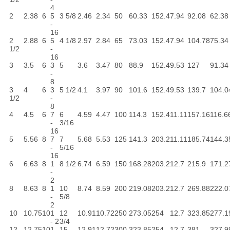
4
2
2.38
6
5
3 5/8
2.46
2.34
50
60.33
152.4
7.94
92.08
62.38
-
16
2
2.88
6
5
4 1/8
2.97
2.84
65
73.03
152.4
7.94
104.78
75.34
1/2
-
16
3
3.5
6
3
5
3.6
3.47
80
88.9
152.4
9.53
127
91.34
-
8
3
4
6
3
5 1/2
4.1
3.97
90
101.6
152.4
9.53
139.7
104.0
1/2
-
8
4
4.5
6
7
6
4.59
4.47
100
114.3
152.4
11.11
157.16
116.6
-
3/16
16
5
5.56
8
7
7
5.68
5.53
125
141.3
203.2
11.11
185.74
144.3
-
5/16
16
6
6.63
8
1
8 1/2
6.74
6.59
150
168.28
203.2
12.7
215.9
171.2
-
2
8
8.63
8
1
10
8.74
8.59
200
219.08
203.2
12.7
269.88
222.0
-
5/8
2
10
10.75
10
1
12
10.91
10.72
250
273.05
254
12.7
323.85
277.1
- 2
3/4
12
12.75
10
1
15
12.91
12.72
300
323.85
254
12.7
381
327.9