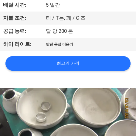
배달 시간:
5 일간
연
지불 조건:
티 / T는, 패 / C 조
락
공급 능력:
달 당 200 톤
주
하이 라이트:
맞댄 용접 이음쇠
세
요
최고의 가격
뉴
스
인
용