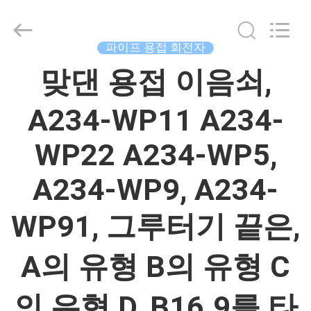
Copyright
©
2015
-
파이프 용접 회전자
2026
China
Concrete
집
맞댄 용접 이음쇠,
Autoclave
Online
Market.
All
A234-WP11 A234-
Rights
제
Reserved.
Developed
by
WP22 A234-WP5,
품
ECER
A234-WP9, A234-
우
WP91, 그루터기 끝은,
리
에
A의 유형 B의 유형 C
대
의 유형 D, B16.9를 타