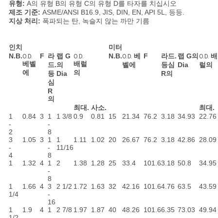
유형:
A의 유형 B의 유형 C의 유형 D를 타자를 치십시오
제조 기준:
ASME/ANSI B16.9, JIS, DIN, EN, API 5L, 등등.
지상 처리:
폭파되는 탄, 녹슬지 않는 까만 기름
인치
미터
N.B.
F
라
랩 G
N.B.
베
F
라드.
랩 G의
배
O.D.
O.D.
O.D.
O.D.
베벨
배럴
드.
의
벨에
등심
Dia
럴의
에
의
등
Dia
R의
심
R
의
최대.
사소.
최대.
1
0.84
3
1
1 3/8
0.9
0.81
15
21.34
76.2
3.18
34.93
22.76
-
-
2
8
3
1.05
3
1
1
1.11
1.02
20
26.67
76.2
3.18
42.86
28.09
-
-
11/16
4
8
1
1.32
4
1
2
1.38
1.28
25
33.4
101.6
3.18
50.8
34.95
-
8
1
1.66
4
3
2 1/2
1.72
1.63
32
42.16
101.6
4.76
63.5
43.59
1/4
-
16
1
1.9
4
1
2 7/8
1.97
1.87
40
48.26
101.6
6.35
73.03
49.94
1/2
-