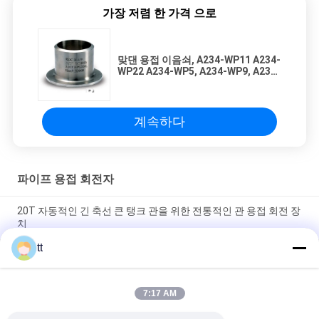
가장 저렴 한 가격 으로
맞댄 용접 이음쇠, A234-WP11 A234-
WP22 A234-WP5, A234-WP9, A234-
WP91, 그루터기 끝은, A의 유형 B의
유형 C의 유형 D, B16.9를 타자를 칩
니다
계속하다
파이프 용접 회전자
20T 자동적인 긴 축선 큰 탱크 관을 위한 전통적인 관 용접 회전 장
치
tt
자동화된 지도 나사 조정가능한 탱크 회전 장치 여행 대차 관 적합
위로 및 과료 조정
7:17 AM
유압 위/아래 회전 속도 변화 시멘스 VFD를 가진 회전 장치 관 용접
1 톤 주문을 받아서 만드는