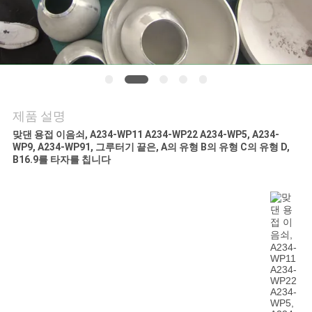
문
을
요
구
제품 설명
하
맞댄 용접 이음쇠, A234-WP11 A234-WP22 A234-WP5, A234-
세
WP9, A234-WP91, 그루터기 끝은, A의 유형 B의 유형 C의 유형 D,
B16.9를 타자를 칩니다
요
사
이
트
맵