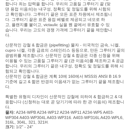
합니다 죄는 압력을 합니다. 우리의 고품질 그루터기 끝 (맞
댄 용접 이음쇠)는 내구성, 정확도 및 정밀도를 위해 시험되
고 확인됩니다. 그루터기 끝은 모든 표준 차원에서 제조됩니
다. 그루터기 끝은 표준 용접 베벨로 제공되고 네모로 하
고, 플랜지를 붙이고, victaulic 실을 꿴 끝에서 유효할 수 있
습니다. 우리는 고도의 경쟁 가격에 그루터기 끝을 제안합니
다.
산문적인 강철 & 합금은 (pipefitting) 물자 - 이국적인 금속, 니켈,
cupro 니켈, 각종 급료의 스테인리스 등등으로, 만든 그루터기 끝의
광범위를 제조합니다. 산문적인 강철 & 합금은 각종 신청을 위해
이용될 수 있는 고품질 그루터기 끝 (관 이음쇠)를 제조하고 & 공급
합니다. 우리의 그루터기 끝은 내구성, 정확도 및 정밀도를 위해 시
험되고 확인됩니다.
산문적인 강철 & 합금은 계획 10에 160에서 MSS와 ANSI B 16.9
기준에 길고 & 짧은 반경의 이음새가 없는 그루터기 끝을 제조합니
다.
특별한 유형의 디자인이 산문적인 강철에 의하여 & 합금하고 & 대
응합니다 (신청하는 대로 곧 당기기에 따라 한 관 이음쇠) 제조합니
다.
물자:
A234-WPB A234-WP12 A234-WP11 A234-WP5 A403-
WP304 A403-WP304L A403-WP316. A403-WP316L A420-WPL6,
316L, 304L, 321, 321H.
크기:
1/2" - 24"