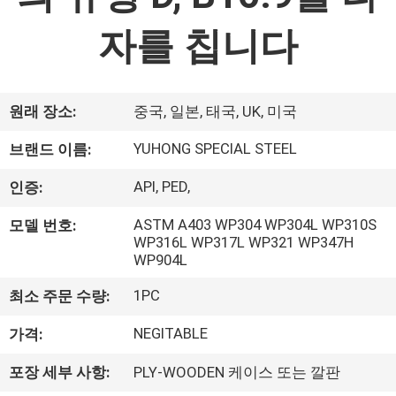
하
여
자를 칩니다
공
원래 장소:
중국, 일본, 태국, UK, 미국
장
YUHONG SPECIAL STEEL
브랜드 이름:
여
API, PED,
인증:
행
ASTM A403 WP304 WP304L WP310S
모델 번호:
WP316L WP317L WP321 WP347H
품
WP904L
질
1PC
최소 주문 수량:
관
NEGITABLE
가격:
리
포장 세부 사항:
PLY-WOODEN 케이스 또는 깔판