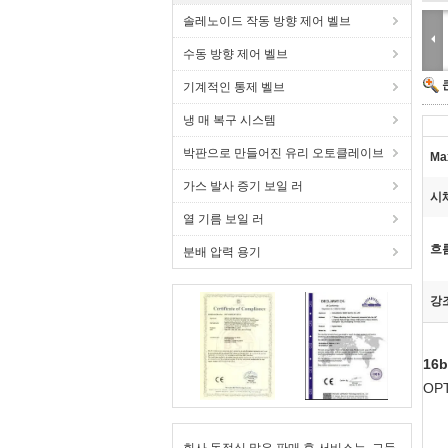
솔레노이드 작동 방향 제어 벨브
수동 방향 제어 벨브
기계적인 통제 벨브
냉 매 복구 시스템
박판으로 만들어진 유리 오토클레이브
Ma
가스 발사 증기 보일 러
시
열 기름 보일 러
흐
분배 압력 용기
강
16
OP