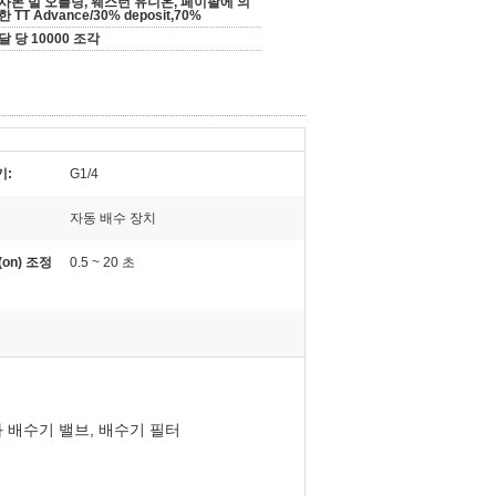
사본 빌 오플딩, 웨스턴 유니온, 페이팔에 의
한 TT Advance/30% deposit,70%
달 당 10000 조각
기:
G1/4
자동 배수 장치
on) 조정
0.5 ~ 20 초
머와 배수기 밸브, 배수기 필터