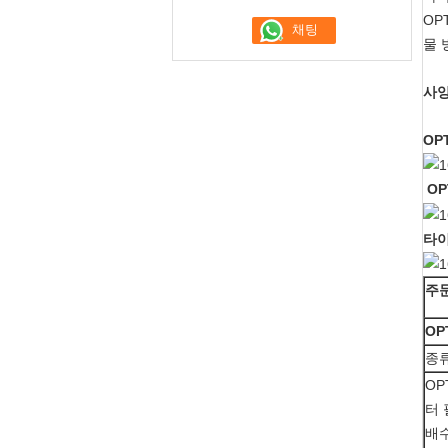
OP
물 
사양
OP
OP
타
주
OP
종
OP
터 
배