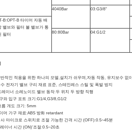
4040Bar
03:G3/8"
T-B:OPT-B 타이머 자동 배
 밸브와 필터 볼 밸브가 통
80:80Bar
04:G1/2
된 필터
펙
일반적인 적용을 위한 하나의 모델,설치가 쉬우며,자동 작동, 유지보수 없
수수 전자기 밸브 구리 재료 표준, 스테인레스 스틸 및 폭발 방지
 드레이너 소레노이드 밸브 동작:두 위치 두 방향 직행
구와 입구 포트 크기:G1/4,G3/8,G1/2
 흐름 개도 크기: 5mm
이머 가구 재료:ABS 방화 retardant
검사 마이크로 스위치로 조절 가능한 간격 시간 (OFF):0.5~45분
드레이너 시간 (ON)'조절:0.5~20초