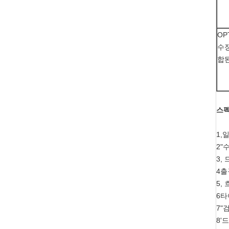
OP
수장
합
스
1,
2"
3,
4출
5,
6타
7"
8'