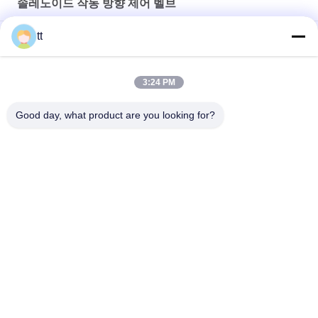
솔레노이드 작동 방향 제어 벨브
4's visual clarity is fantastic once you dial in the
IPD correctly. The manual adjustment is
tt
PSV 유압 부하 민감한 멀티 방향 제어 밸브 PSV
smooth, and finding that sweet spot makes all
the difference. No more eye strain during long
공 통제 셔틀 기류 통제 벨브 ST-01, ST-02를 검사하십시오
sessions. Highly r
3:24 PM
진공 체계를 위한 3/2의 방법 직접적인 임시 금관 악기 솔레노이드
Good day, what product are you looking for?
벨브 G1/8" G1/4"
모든
구체적인 오토클레이
나무 Autoclave
브
가황 오토클레이브
용접 장비
2가지의 방법 압축 공
관 용접 Positioners
기를 넣은 솔레노이