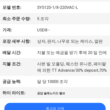
모델 번호:
SY5120-1/8-220VAC-L
하
여
최소 주문 수량:
5 조각
가격:
USD8--
공
포장 세부 사항:
상자, 판지, 나무로 되는 케이스, 깔판
장
배달 시간:
지불 또는 예금을 받기 후에 20 일 안에
여
지불 조건:
사본 빌 오플딩, 웨스턴 유니온, 페이팔
행
에 의한 TT Advance/30% deposit,70%
공급 능력:
달 당 10000 조각
품
하이 라이트:
공압 솔레노이드 밸브
질
최고의 가격