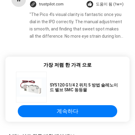
trustpilot.com
도움이 됨 (1w+)
"The Pico 4's visual clarity is fantastic once you
dial in the IPD correctly. The manual adjustment
is smooth, and finding that sweet spot makes
all the difference. No more eye strain during long
sessions. Highly recommend taking the time to
set it up properly!""The Pico 4's visual clarity is
fantastic once you dial in the IPD correctly. The
가장 저렴 한 가격 으로
manual adjustment is smooth, and finding that
sweet spot makes all the difference. No more
eye strain during long sessions. Highly
SY5120 G1/4 2 위치 5 방법 솔레노이
recommend taking the time to set it up
드 벨브 SMC 동등물
properly!""The Pico 4's visual clarity is fantastic
once you dial in the IPD correctly. The manual
adjustment is smooth, and finding that sweet
계속하다
spot makes all the difference. No more eye
strain during long sessions. Highly recommend
taking the time to set it up properly!""The Pico