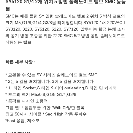
SY5120 G1/4 2개 위치 5 방법 솔레노이드 밸브 SMC 동등
물
인
SMC는 예를 들면 SY 일련 솔레노이드 밸브 2 위치 5 방식 포트의
크기 M5,G1/8,G1/4,G3/8을 타이핑합니다 SY5120-1/8-220VAC-L
용
SY3120, 3220, SY5120, 5220, SY7120,
알루미늄 합금 본체 소재
와 공기 방향 조종을 위한 7220 SMC 5/2 방법 공압 솔레노이드로
문
작동되는 밸브
을
빠른 세부 사항 :
요
* 교환할 수 있는 SY 시리즈 솔레노이드 밸브 SMC
구
* 2는 5 길을 배치합니다, 3이 5 길을 배치합니다
* Ｌ 타입 Socket,G 타입 와이어 outleading,D 타입 딘 커넥터
하
* 포트의 크기 M5x0.8,G1/8,G1/4,G3/8
* 콤팩트 디자인 소용적
그룹 밸브 접합부를 위한 *With 다양한 블록
세
최고 50까지 사이클 / Sec *High 작동 주파수
*Fast 응답, 저소모
요