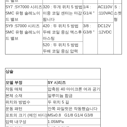
드 밸브
호
SY7 :SY7000 시리즈
320 : 두개 위치 5 방법
1/4 :
AC110V
Ｓ :
SMC 유형 솔레노이
이중 코일 센터는 마감
G1/4 "
:110VAC
소켓
정
드 밸브
됩니다
형
SY9 :S7000 시리즈
420 : 두 위치 5 방법
3/8 :
DC12V
책
SMC 유형 솔레노이
두배 코일 중심 엑스후
G3/8 "
:12VDC
드 밸브
아스팅
520 : 두 위치 5 방법
두배 코일 중심 압력
상술
모델 부정
SY 시리즈
작동 매체
압축된 40 마이크론 여과 공기
본체 소재
알루미늄 합금
위치와 방법수
두 위치 5 길
운동 패턴
안쪽 파일럿은 작동했습니다
포트의 크기 (메인 바디)
M5x0.8 G1/8 G1/4 G3/8
압력 내구성
1.05MPa