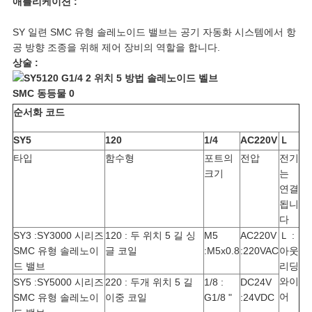
애플리케이션 :
사
SY 일련 SMC 유형 솔레노이드 밸브는 공기 자동화 시스템에서 항
공 방향 조종을 위해 제어 장비의 역할을 합니다.
이
상술 :
트
순서화 코드
맵
SY5
120
1/4
AC220V
Ｌ
타입
함수형
포트의
전압
전기
개
크기
는
연결
인
됩니
다
정
SY3 :SY3000 시리즈
120 : 두 위치 5 길 싱
M5
AC220V
Ｌ :
SMC 유형 솔레노이
글 코일
:M5x0.8
:220VAC
아웃
보
드 밸브
리딩
와이
SY5 :SY5000 시리즈
220 : 두개 위치 5 길
1/8 :
DC24V
보
어
SMC 유형 솔레노이
이중 코일
G1/8 "
:24VDC