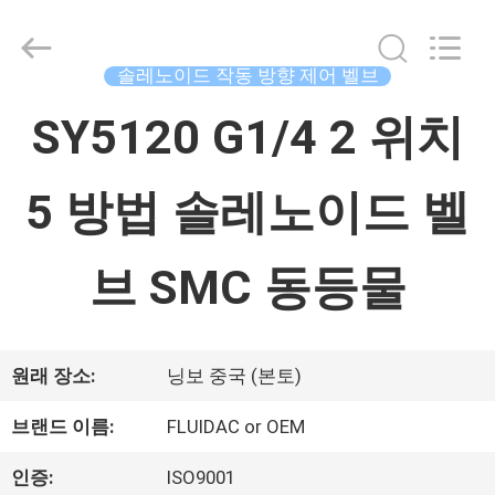
체.
Copyright
©
2015
솔레노이드 작동 방향 제어 벨브
-
2026
집
China
SY5120 G1/4 2 위치
Concrete
Autoclave
Online
Market.
5 방법 솔레노이드 벨
제
All
Rights
품
Reserved.
Developed
브 SMC 동등물
by
ECER
우
원래 장소:
닝보 중국 (본토)
리
브랜드 이름:
FLUIDAC or OEM
에
인증:
ISO9001
대