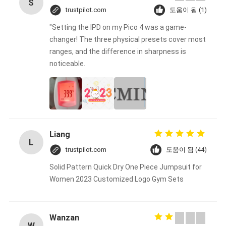
S
trustpilot.com
도움이 됨 (1)
"Setting the IPD on my Pico 4 was a game-
changer! The three physical presets cover most
ranges, and the difference in sharpness is
noticeable.
Liang
L
trustpilot.com
도움이 됨 (44)
Solid Pattern Quick Dry One Piece Jumpsuit for
Women 2023 Customized Logo Gym Sets
Wanzan
W