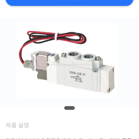
관
리
연
락
주
세
요
뉴
제품 설명
스