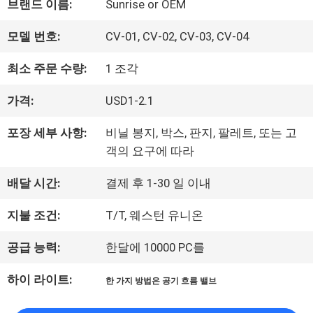
브랜드 이름:
Sunrise or OEM
하
모델 번호:
CV-01, CV-02, CV-03, CV-04
여
최소 주문 수량:
1 조각
가격:
USD1-2.1
공
포장 세부 사항:
비닐 봉지, 박스, 판지, 팔레트, 또는 고
장
객의 요구에 따라
여
배달 시간:
결제 후 1-30 일 이내
행
지불 조건:
T/T, 웨스턴 유니온
공급 능력:
한달에 10000 PC를
품
하이 라이트:
한 가지 방법은 공기 흐름 밸브
질