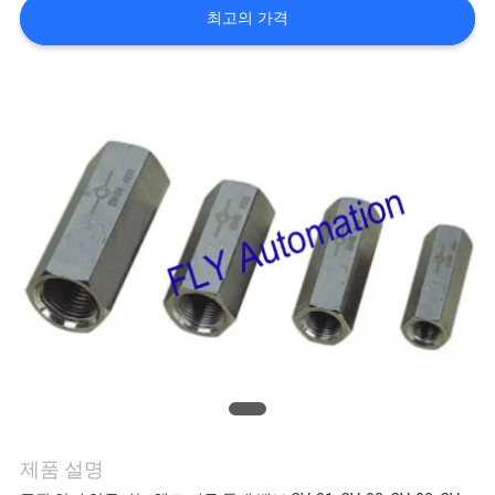
관
최고의 가격
리
연
락
주
세
요
뉴
스
제품 설명