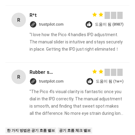
호
R*t
R
정
trustpilot.com
도움이 됨 (8987)
책
"I love how the Pico 4 handles IPD adjustment.
The manual slider is intuitive and stays securely
in place. Getting the IPD just right eliminated！
Rubber solid forklift tires For material handling forklift
R
trustpilot.com
도움이 됨 (1w+)
"The Pico 4's visual clarity is fantastic once you
dial in the IPD correctly. The manual adjustment
is smooth, and finding that sweet spot makes
all the difference. No more eye strain during long
sessions. Highly recommend taking the time to
set it up properly!""The Pico 4's visual clarity is
한 가지 방법은 공기 흐름 밸브
공기 흐름 체크 밸브