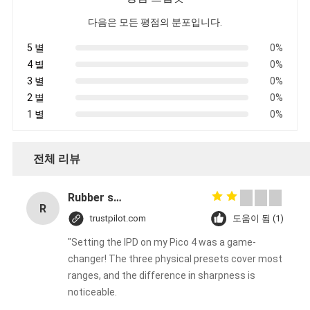
다음은 모든 평점의 분포입니다.
사
5 별
0%
이
4 별
0%
3 별
0%
트
2 별
0%
1 별
0%
맵
전체 리뷰
개
Rubber solid forklift tires For material handling forklift
인
R
trustpilot.com
도움이 됨 (1)
정
"Setting the IPD on my Pico 4 was a game-
changer! The three physical presets cover most
보
ranges, and the difference in sharpness is
noticeable.
보