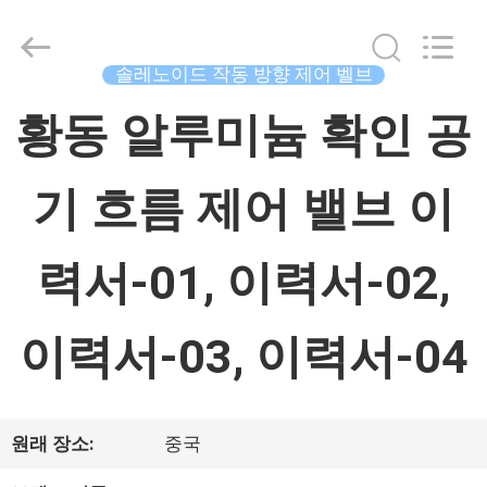
체.
Copyright
©
2015
솔레노이드 작동 방향 제어 벨브
-
2026
집
China
황동 알루미늄 확인 공
Concrete
Autoclave
Online
Market.
기 흐름 제어 밸브 이
제
All
Rights
품
Reserved.
Developed
력서-01, 이력서-02,
by
ECER
우
이력서-03, 이력서-04
리
에
원래 장소:
중국
대