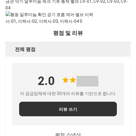
금관 악기 알루미늄 체크 기류 통제 벨브 CV-01, CV-02, CV-03, CV-
04
인
용
평점 및 리뷰
문
전체 평점
을
요
2.0
구
이 공급업체에 대한 50개의 리뷰를 기반으로 합니다.
하
리뷰 쓰기
세
요
평점 스냅샷