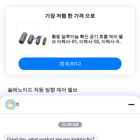
fantastic once you dial in the IPD correctly. The
manual adjustment is smooth, and finding that
sweet spot makes all the difference. No more
가장 저렴 한 가격 으로
eye strain during long sessions. Highly
recommend taking the time to set it up
황동 알루미늄 확인 공기 흐름 제어 밸
properly!""The Pico 4's visual clarity is fantastic
브 이력서-01, 이력서-02, 이력서-03,
once you dial in the IPD correctly. The manual
이력서-04
adjustment is smooth, and finding that sweet
spot makes all the difference. No more eye
계속하다
strain during long sessions. Highly recommend
taking the time to set it up properly!""The Pico
4's visual clarity is fantastic once you dial in the
솔레노이드 작동 방향 제어 벨브
IPD correctly. The manual adjustment is
smooth, and finding that sweet spot makes all
tt
PSV 유압 부하 민감한 멀티 방향 제어 밸브 PSV
the difference. No more eye strain during long
sessions. Highly r
공 통제 셔틀 기류 통제 벨브 ST-01, ST-02를 검사하십시오
11:48 AM
진공 체계를 위한 3/2의 방법 직접적인 임시 금관 악기 솔레노이드
Good day, what product are you looking for?