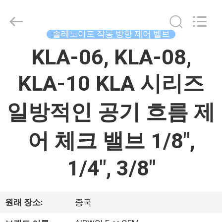
Copyright
©
2015
-
솔레노이드 작동 방향 제어 벨브
2026
China
Concrete
KLA-06, KLA-08,
집
Autoclave
Online
Market.
All
KLA-10 KLA 시리즈
Rights
제
Reserved.
Developed
by
일방적인 공기 흐름 제
품
ECER
어 체크 밸브 1/8",
우
리
1/4", 3/8"
에
대
원래 장소:
중국