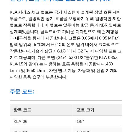
문
KLA 시리즈 체크 밸브는 공기 시스템에 설계된 정밀 흐름 제어
을
부품으로, 일방적인 공기 흐름을 보장하기 위해 일방적인 제한
요
밸브로 작동합니다.이 밸브는 알루미늄 합금 몸과 NBR 밀폐로
설계되었습니다, 콤팩트하고 가벼운 디자인으로 훼손 저항성
구
과 내구성을 동시에 제공합니다. 그들은 0.05에서 0.95 MPa의
압력 범위와 -5 °C에서 60 °C의 온도 범위 내에서 효과적으로
하
작동합니다.가습기 살균기G1/8 "에서 G2 "까지 다양한 포트 크
기로 제공되며, 다른 모델 (G1/4 "와 G1/2 "를위한 KLA-08와
세
KLA-15와 같이) 는 대응하는 흐름 용량을 제공합니다.450
L/min 및 1650 L/min, 차단 밸브 기능, 자동화 및 산업 기계의
요
다양한 응용 요구에 부응합니다.
주문 코드:
사
이
항목 코드
포트 크기
트
KLA-06
1/8"
맵