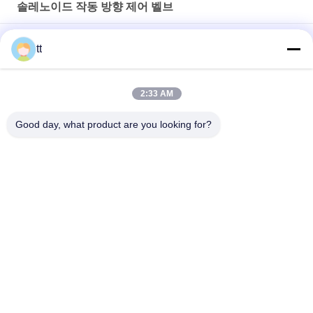
솔레노이드 작동 방향 제어 벨브
PSV 유압 부하 민감한 멀티 방향 제어 밸브 PSV
tt
공 통제 셔틀 기류 통제 벨브 ST-01, ST-02를 검사하십시오
2:33 AM
진공 체계를 위한 3/2의 방법 직접적인 임시 금관 악기 솔레노이드
벨브 G1/8" G1/4"
Good day, what product are you looking for?
모든
구체적인 오토클레이
나무 Autoclave
브
가황 오토클레이브
용접 장비
2가지의 방법 압축 공
관 용접 Positioners
기를 넣은 솔레노이
드 벨브