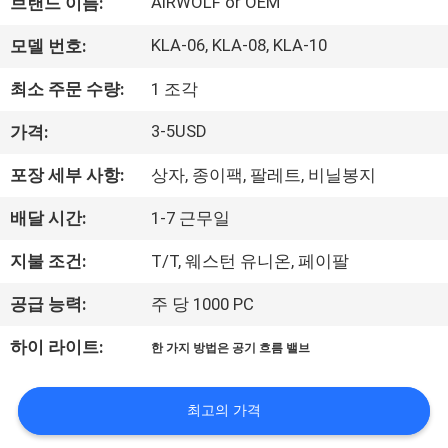
하
AIRWOLF or OEM
브랜드 이름:
여
KLA-06, KLA-08, KLA-10
모델 번호:
최소 주문 수량:
1 조각
공
3-5USD
가격:
장
포장 세부 사항:
상자, 종이팩, 팔레트, 비닐봉지
여
배달 시간:
1-7 근무일
행
지불 조건:
T/T, 웨스턴 유니온, 페이팔
품
공급 능력:
주 당 1000 PC
질
하이 라이트:
한 가지 방법은 공기 흐름 밸브
관
최고의 가격
리