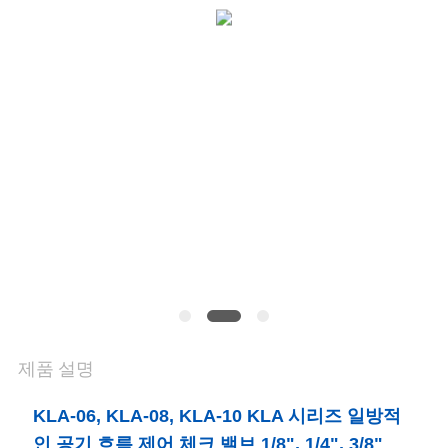
연
락
주
세
요
뉴
스
제품 설명
인
용
KLA-06, KLA-08, KLA-10 KLA 시리즈 일방적
인 공기 흐름 제어 체크 밸브 1/8", 1/4", 3/8"