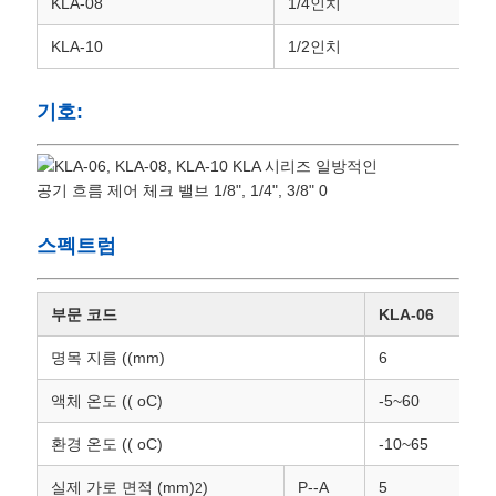
KLA-08
1/4인치
KLA-10
1/2인치
개
인
기호:
정
보
보
스펙트럼
호
부문 코드
KLA-06
정
명목 지름 ((mm)
6
책
액체 온도 (( oC)
-5~60
환경 온도 (( oC)
-10~65
실제 가로 면적 (mm)
)
P--A
5
2