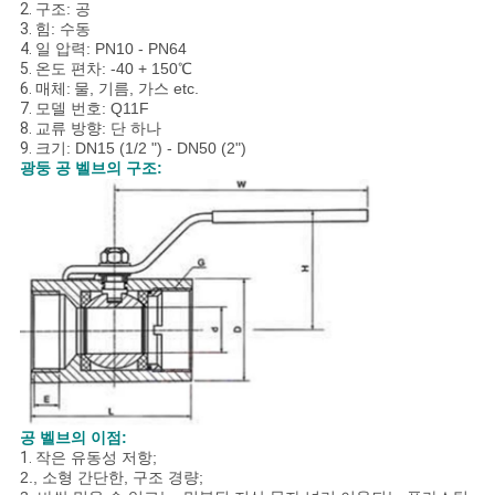
문
2.
구조: 공
3.
힘: 수동
4.
일 압력: PN10 - PN64
을
5.
온도 편차: -40 + 150℃
6.
매체:
물, 기름, 가스 etc.
요
7.
모델 번호: Q11F
8.
교류 방향: 단 하나
구
9.
크기: DN15 (1/2 ") - DN50 (2")
광둥 공 벨브의 구조:
하
세
요
사
이
트
공 벨브의 이점:
1.
작은 유동성 저항;
2., 소형 간단한, 구조 경량;
맵