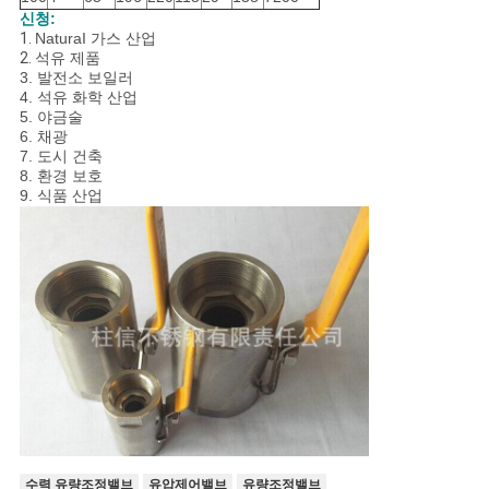
신청:
1.
NaturaI 가스 산업
2.
석유 제품
3. 발전소 보일러
4. 석유 화학 산업
5. 야금술
6. 채광
7. 도시 건축
8. 환경 보호
9. 식품 산업
수력 유량조정밸브
유압제어밸브
유량조정밸브