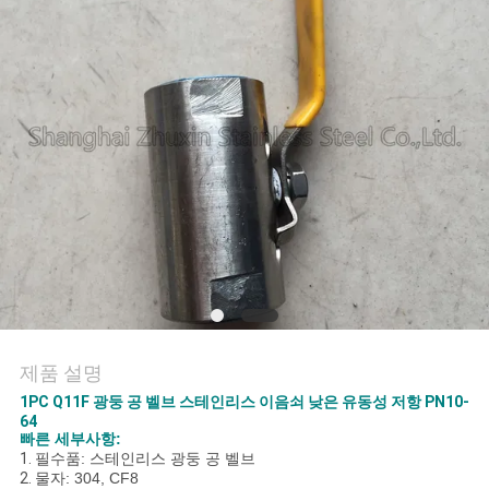
연
락
주
세
요
뉴
스
제품 설명
1PC Q11F 광둥 공 벨브 스테인리스 이음쇠 낮은 유동성 저항 PN10-
인
64
빠른 세부사항:
용
1.
필수품: 스테인리스 광둥 공 벨브
2.
물자: 304, CF8