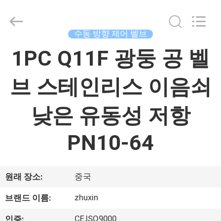
Copyright
©
2015
-
수동 방향 제어 벨브
2026
China
Concrete
집
1PC Q11F 광둥 공 벨
Autoclave
Online
Market.
All
Rights
브 스테인리스 이음쇠
제
Reserved.
Developed
by
품
ECER
낮은 유동성 저항
PN10-64
우
리
원래 장소:
중국
에
zhuxin
대
브랜드 이름:
CE,ISO9000
인증: