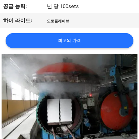
관
공급 능력:
년 당 100sets
리
하이 라이트:
오토클레이브
연
최고의 가격
락
주
세
요
뉴
스