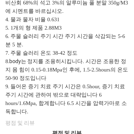
비산회 68%의 석고 3%의 알루미늄 풀 분말 350g/M3
사
에 시멘트를 바르십시오.
.
4
물과 물자 비율 0.631
이
.
5
1개의 형 제품 2.88M3
.
6
주물 슬러리 주기 시간 주기 시간을 삭감되는 5-6
트
분 5 분.
맵
.
7
주물 슬러리 온도 38-42 정도
.body는
8
정지를 조용히시킵니다. 시간은 조용한 정
지 몸 힘이 0.15-0.18Mpa인 후에, 1.5-2.5hours의 온도
개
50-90 정도입니다
.
9
들어온 증기 치료 주기 시간은 0.5hour, 증기 치료
인
주기 시간에 관하여 밖으로 대략입니다 6
정
hours/1.6Mpa, 합계합니다 6.5 시간을 압력가마로 소
독합니다.
보
평점 및 리뷰
보
평점 및 리뷰