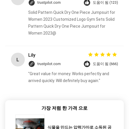
trustpilot.com
도움이 됨 (123)
Solid Pattern Quick Dry One Piece Jumpsuit for
Women 2023 Customized Logo Gym Sets Solid
Pattern Quick Dry One Piece Jumpsuit for
Women 2023@
Lily
L
trustpilot.com
도움이 됨 (666)
"Great value for money. Works perfectly and
arrived quickly. Will definitely buy again."
가장 저렴 한 가격 으로
식물을 만드는 압력가마로 소독된 공