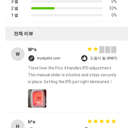
3 별
0%
2 별
33%
1 별
0%
전체 리뷰
W*s
W
trustpilot.com
도움이 됨 (8987)
"I love how the Pico 4 handles IPD adjustment.
The manual slider is intuitive and stays securely
in place. Getting the IPD just right eliminated！
h*o
H