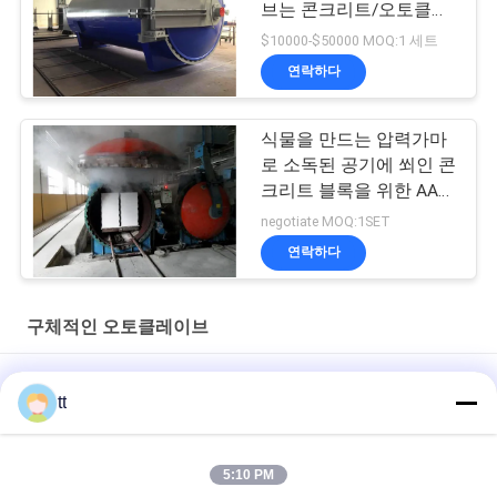
브는 콘크리트/오토클레
이브 기계 Φ2.5m를 공기
$10000-$50000 MOQ:1 세트
에 쐬었습니다
연락하다
식물을 만드는 압력가마
로 소독된 공기에 쐬인 콘
크리트 블록을 위한 AAC
구획 오토클레이브
negotiate MOQ:1SET
연락하다
구체적인 오토클레이브
고무 단단한 포크리프트는 물자 취급 포크리프트를 위해 피로하게
tt
합니다
전기 문 오토클레이브
5:10 PM