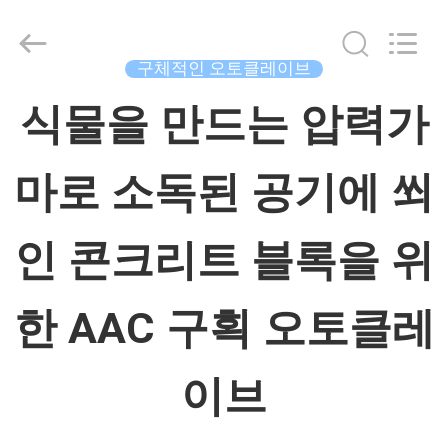
체.
Copyright
©
2015
구체적인 오토클레이브
-
2026
집
China
식물을 만드는 압력가
Concrete
Autoclave
Online
Market.
마로 소독된 공기에 쐬
제
All
Rights
품
Reserved.
Developed
인 콘크리트 블록을 위
by
ECER
우
한 AAC 구획 오토클레
리
이브
에
대