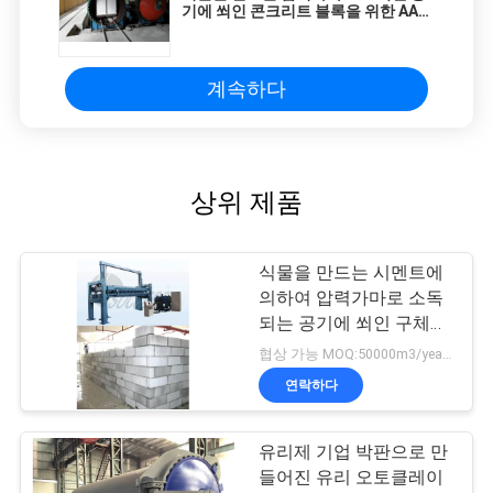
기에 쐬인 콘크리트 블록을 위한 AAC
구획 오토클레이브
계속하다
상위 제품
식물을 만드는 시멘트에
의하여 압력가마로 소독
되는 공기에 쐬인 구체적
인 생산 라인 AAC 구획
협상 가능 MOQ:50000m3/year-300000m3/year
연락하다
유리제 기업 박판으로 만
들어진 유리 오토클레이