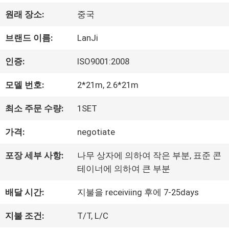
원래 장소:
중국
하
브랜드 이름:
LanJi
여
인증:
ISO9001:2008
공
모델 번호:
2*21m, 2.6*21m
장
최소 주문 수량:
1SET
여
가격:
negotiate
행
포장 세부 사항:
나무 상자에 의하여 작은 부분, 표준 콘
테이너에 의하여 큰 부분
품
배달 시간:
지불을 receiviing 후에 7-25days
질
지불 조건:
T/T, L/C