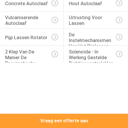
CONTACTEER
Concrete Autoclaaf
Hout Autoclaaf
ONS
Vulcaniserende 
Uitrusting Voor 
Autoclaaf
Lassen
NIEUWS
De 
Pijp Lassen Rotator
Instelmechanismen 
Van Het Pijplassen
VERZOEK
2 Klep Van De 
Solenoïde - In 
OM EEN
Manier De 
Werking Gestelde 
Pneumatische 
Richtingcontroleklep
CITAAT
Solenoïde
SITEMAP
PRIVACYBELEID
Vraag een offerte aan