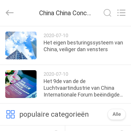
Autoclave
Online
Market.
China China Concrete Autoclave Online Market bedrijf nieuws
All
Rights
Reserved.
Developed
by
HUIS
ECER
2020-07-10
Het eigen besturingssysteem van
PRODUCTEN
China, veiliger dan vensters
ONGEVEER
2020-07-10
ONS
Het 9de van de de
Luchtvaartindustrie van China
Internationale Forum beëindigde
FABRIEKSREIS
met succes in Tianjin
populaire categorieën
KWALITEITSCONTROLE
Alle