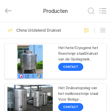
Autoclave
Online
Market.
Producten
All
Rights
Reserved.
Developed
by
HUIS
55
ECER
China Uitdelend Drukvat
Concrete Autoclaaf
PRODUCTEN
Het hete/Cryogene het
Roestvrije staalDrukvat
ONGEVEER
van de Opslagtank
ONS
Verwarmen
CONTACT
41
FABRIEKSREIS
Het Drukvatopslag van
Hout autoclaaf
het melkroestvrije staal
KWALITEITSCONTROLE
Voor Bioligy-
Gezondheidstank
CONTACT