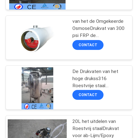
CONTACTEER
ONS
van het de Omgekeerde
17
OsmoseDrukvat van 300
NIEUWS
psi FRP de
Vulcaniserende
oppervlakte/het
CONTACT
Autoclaaf
MembraanhuisvestingsDrukva
VERZOEK
Vlakke
OM EEN
De Drukvaten van het
CITAAT
hoge drukss316
Roestvrije staal
SITEMAP
59
Weerspiegelen Mat
CONTACT
Uitrusting voor
PRIVACYBELEID
lassen
20L het uitdelen van
Roestvrij staalDrukvat
voor ab-Lijm/Epoxy