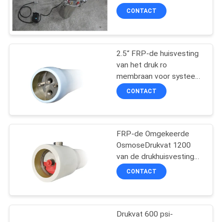
CONTACT
104
2 Klep van de
2.5“ FRP-de huisvesting
van het druk ro
manier de
membraan voor systeem
1000 van de
Pneumatische
CONTACT
zeewaterontzilting RO
psi-de haven van de
Solenoïde
eindingang
FRP-de Omgekeerde
121
OsmoseDrukvat 1200
De
van de drukhuisvesting
de zijhaven van psi
CONTACT
Instelmechanismen
van het pijplassen
Drukvat 600 psi-