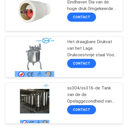
Eindhaven Dia van de
hoge druk Omgekeerde
146
Osmose. 8“
CONTACT
pijp lassen rotator
Het draagbare Drukvat
van het Lage
Drukroestvrije staal Voor
Voedsel/Drank
CONTACT
85
Solenoïde - in
ss304/ss316-de Tank
van de de
werking gestelde
Opslaggezondheid van
het Roestvrij
Richtingcontroleklep
CONTACT
staalDrukvat