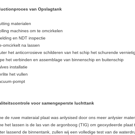
ductionproces van Opslagtank
utting materialen
olling machines om te omcirkelen
elding en NDT inspectie
e-omcirkelt na lassen
uter het anticorrosieve schilderen van het schip het schurende verniet
ipe het verbinden en assemblage van binnenschip en buitenschip
lves installatie
rlite het vullen
acuum-pompt
liteitscontrole voor samengeperste luchttank
he de ruwe materaial plaat was anlysised door ons meer anlysier materi
he het lassen is de las van de argonboog (TIG) om geoxydeerde plaat 
fter lassend de binnentank, zullen wij een volledige test van de water