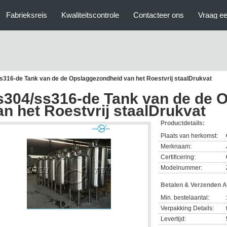
Fabrieksreis
Kwaliteitscontrole
Contacteer ons
Vraag ee
s316-de Tank van de de Opslaggezondheid van het Roestvrij staalDrukvat
s304/ss316-de Tank van de de 
an het Roestvrij staalDrukvat
Productdetails:
Plaats van herkomst:
Merknaam:
Certificering:
Modelnummer:
Betalen & Verzenden 
Min. bestelaantal:
Verpakking Details:
Levertijd: