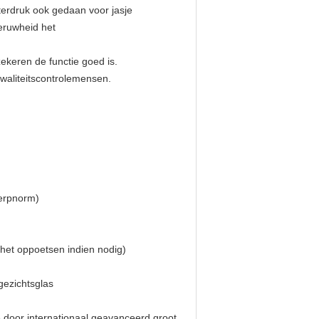
aterdruk ook gedaan voor jasje
eruwheid het
zekeren de functie goed is.
kwaliteitscontrolemensen.
werpnorm)
f het oppoetsen indien nodig)
gezichtsglas
e door internationaal geavanceerd groot