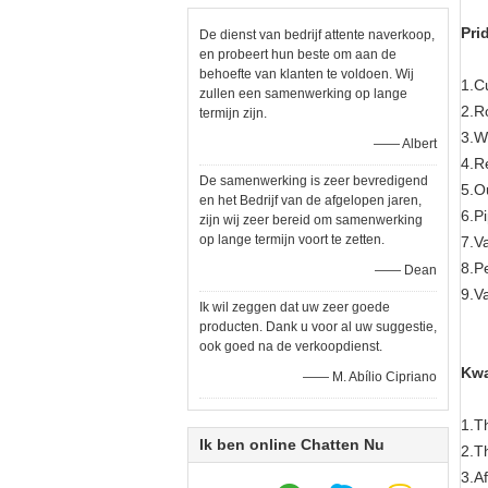
Pri
De dienst van bedrijf attente naverkoop,
en probeert hun beste om aan de
behoefte van klanten te voldoen. Wij
1.C
zullen een samenwerking op lange
2.R
termijn zijn.
3.W
—— Albert
4.R
De samenwerking is zeer bevredigend
5.O
en het Bedrijf van de afgelopen jaren,
6.P
zijn wij zeer bereid om samenwerking
op lange termijn voort te zetten.
7.Va
8.Pe
—— Dean
9.V
Ik wil zeggen dat uw zeer goede
producten. Dank u voor al uw suggestie,
ook goed na de verkoopdienst.
Kwa
—— M. Abílio Cipriano
1.T
Ik ben online Chatten Nu
2.T
3.A