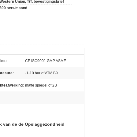
Western Union, T/T, bevestigingsbrief
300 sets/maand
ties:
CE ISO9001 GMP ASME
resure:
-1-10 bar of ATM B9
kteafwerking:
matte spiegel of 2B
ank van de de Opslaggezondheid