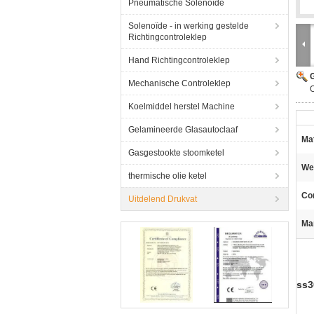
Pneumatische Solenoïde
Solenoïde - in werking gestelde
Richtingcontroleklep
Hand Richtingcontroleklep
G
Mechanische Controleklep
O
Koelmiddel herstel Machine
Gelamineerde Glasautoclaaf
Mat
Gasgestookte stoomketel
We
thermische olie ketel
Con
Uitdelend Drukvat
Ma
ss3