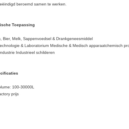
eëindigd beroemd samen te werken.
ische Toepassing
n, Bier, Melk, Sappenvoedsel & Drankgeneesmiddel
technologie & Laboratorium Medische & Medisch apparaatchemisch pr
ndustrie Industrieel schilderen
cificaties
olume
: 100-30000L
actory
prijs