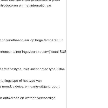
troduceren en met internationale
rt polyurethaanblaar op hoge temperatuur
nnencontainer ingevoerd roestvrij staal SUS
erstandstype, niet -niet-contac type, ultra-
rtoningstype of het type van
e mond, vloeibare ingang-uitgang poort
den ontworpen en worden vervaardigd