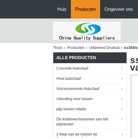
Huis
Producten
Ongeveer ons
Thuis
Producten
Uitdelend Drukvat
ss304/s
s
ALLE PRODUCTEN
v
Concrete Autoclaaf
Hout autoclaaf
Vulcaniserende Autoclaaf
Uitrusting voor lassen
pijp lassen rotator
De Instelmechanismen van het
pijplassen
2 Klep van de manier de