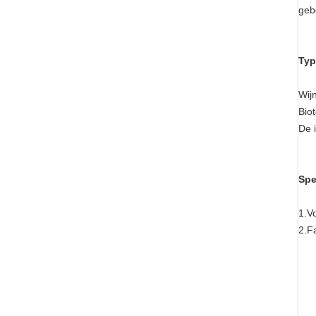
geb
Typ
Wij
Bio
De i
Spe
1.V
2.F