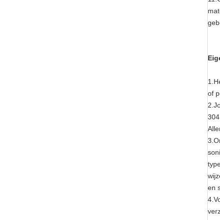
mat
geb
Eig
1.H
of 
2.J
304
All
3.Or
son
typ
wij
en 
4.V
ver