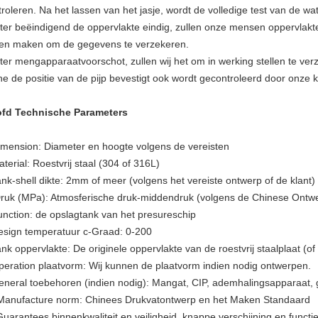
troleren. Na het lassen van het jasje, wordt de volledige test van de w
fter beëindigend de oppervlakte eindig, zullen onze mensen oppervlakt
ten maken om de gegevens te verzekeren.
fter mengapparaatvoorschot, zullen wij het om in werking stellen te ver
he de positie van de pijp bevestigt ook wordt gecontroleerd door onze 
fd Technische Parameters
imension: Diameter en hoogte volgens de vereisten
terial: Roestvrij staal (304 of 316L)
ank-shell dikte: 2mm of meer (volgens het vereiste ontwerp of de klant)
Druk (MPa): Atmosferische druk-middendruk (volgens de Chinese Ont
unction: de opslagtank van het presureschip
esign temperatuur c-Graad: 0-200
ank oppervlakte: De originele oppervlakte van de roestvrij staalplaat (o
peration plaatvorm: Wij kunnen de plaatvorm indien nodig ontwerpen.
eneral toebehoren (indien nodig): Mangat, CIP, ademhalingsapparaat, 
Manufacture norm: Chinees Drukvatontwerp en het Maken Standaard
Guarantees binnenkwaliteit en veiligheid, knappe verschijning en functi