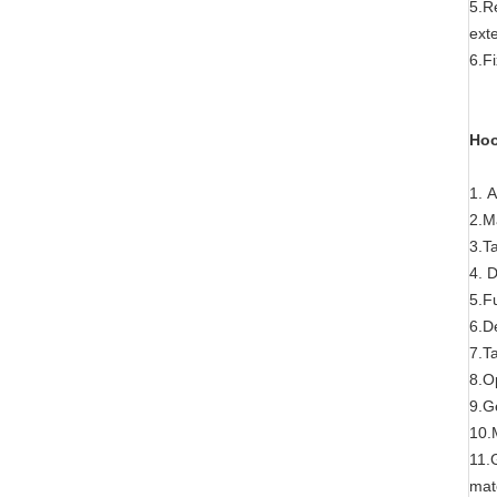
5.R
ext
6.F
Hoo
1. 
2.Ma
3.T
4. 
5.F
6.D
7.T
8.O
9.G
10.
11.
mat