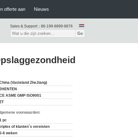
n offerte aan
Nieuws
Sales & Support：
86-199-8899-8876
Go
Opslaggezondheid
China (Vasteland ZheJiang)
JHENTEN
CE ASME GMP ISO9001
ZT
Algemene voorwaarden:
1 pc
triplex of klanten`s vereisten
5-6 weken