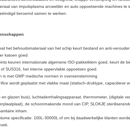
eriaal van impulsplasma arcwelder en auto oppoetsende machines te in
eëindigd beroemd samen te werken.
enschappen
eat het behoudsmateriaal van het schip keurt bestand en anti-veroude
per katoen goed.
oints keuren internationale algemene ISO-pakketklem goed, keurt de bi
 of SUS316, het interne oppervlakte oppoetsen goed.
en is met GMP medische normen in overeenstemming.
ifice wordt geplaatst met vlakke maat (statisch-druktype, capacitieve we
i
e en glazen buis), luchtademhalingsapparaat, thermometer, (digitale ve
zerplaatplaat), de schoonmakende mond van CIP, SLOKJE steriliserend
sanitaire inham.
olume specificatie: 100L-30000L of om bij daadwerkelijke klanten wor
zoek.