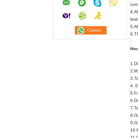
con
4.A
tes
5.A
6.T
Hoo
1.D
2.Ma
3.T
4. 
5.F
6.D
7.T
8.O
9.G
10.
11.