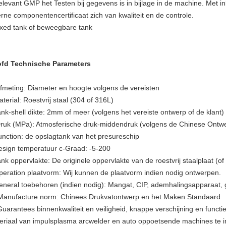
elevant GMP het Testen bij gegevens is in bijlage in de machine. Met i
erne componentencertificaat zich van kwaliteit en de controle.
ixed
tank of beweegbare tank
fd Technische Parameters
Afmeting: Diameter en hoogte volgens de vereisten
terial: Roestvrij staal (304 of 316L)
ank-shell dikte: 2mm of meer (volgens het vereiste ontwerp of de klant)
Druk (MPa): Atmosferische druk-middendruk (volgens de Chinese Ont
unction: de opslagtank van het presureschip
esign temperatuur c-Graad: -5-200
ank oppervlakte: De originele oppervlakte van de roestvrij staalplaat (o
peration plaatvorm: Wij kunnen de plaatvorm indien nodig ontwerpen.
eneral toebehoren (indien nodig): Mangat, CIP, ademhalingsapparaat, 
Manufacture norm: Chinees Drukvatontwerp en het Maken Standaard
Guarantees binnenkwaliteit en veiligheid, knappe verschijning en functi
eriaal van impulsplasma arcwelder en auto oppoetsende machines te in