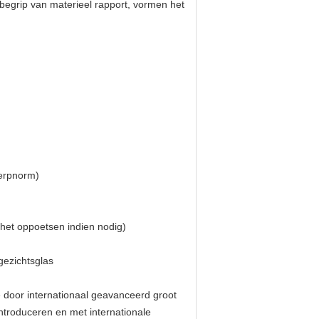
nbegrip van materieel rapport, vormen het
werpnorm)
f het oppoetsen indien nodig)
gezichtsglas
e door internationaal geavanceerd groot
troduceren en met internationale