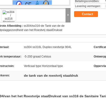
Betalingscondities:
Levering vermogen:
Contact
rote Afbeelding :
ss304/ss316-de Tank van de de
pslaggezondheid van het Roestvrij staalDrukvat
eriaal:
ss304 ss316L Duplex roestvrije 904L
Certifica
rk temperatuur:
-5-200 graad Celsius
Ontwerpp
structoin:
Verticaal type Horizontaal type
Oppervla
de tank van de roestvrij staaldruk
rkeren:
04/van het het Roestvrije staalDrukvat van ss316 de Sanitaire T