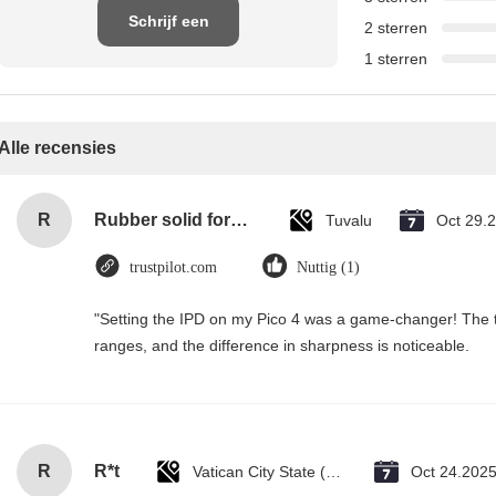
Schrijf een
2 sterren
1 sterren
recensie
Alle recensies
R
Rubber solid forklift tires For material handling forklift
Tuvalu
Oct 29.
trustpilot.com
Nuttig (1)
"Setting the IPD on my Pico 4 was a game-changer! The t
ranges, and the difference in sharpness is noticeable.
R
R*t
Vatican City State (Holy See)
Oct 24.202