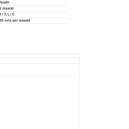
Naakt
1 maand
T / T, L / C
30 sets per maand