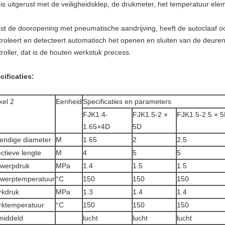
 is uitgerust met de veiligheidsklep, de drukmeter, het temperatuur el
st de dooropening met pneumatische aandrijving, heeft de autoclaaf oo
troleert en detecteert automatisch het openen en sluiten van de deuren
roller, dat is de houten werkstuk precess.
cificaties:
kel 2
Eenheid
Specificaties en parameters
FJK1.4-
FJK1.5-2 ×
FJK1.5-2.5 × 
1.65×4D
5D
endige diameter
M
1.65
2
2.5
ectieve lengte
M
4
5
5
werpdruk
MPa
1.4
1.5
1.5
werptemperatuur
°C
150
150
150
kdruk
MPa
1.3
1.4
1.4
ktemperatuur
°C
150
150
150
iddeld
lucht
lucht
lucht