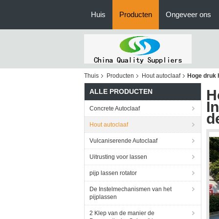
Huis
Producten
Ongeveer ons
Thuis
Producten
Hout autoclaaf
Hoge druk h
H
ALLE PRODUCTEN
I
Concrete Autoclaaf
d
Hout autoclaaf
Vulcaniserende Autoclaaf
Uitrusting voor lassen
pijp lassen rotator
De Instelmechanismen van het
pijplassen
2 Klep van de manier de