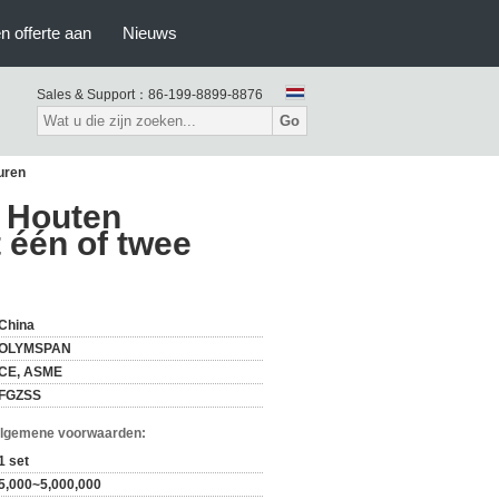
n offerte aan
Nieuws
Sales & Support：
86-199-8899-8876
Go
uren
r Houten
 één of twee
China
OLYMSPAN
CE, ASME
FGZSS
Algemene voorwaarden:
1 set
5,000~5,000,000