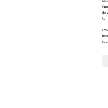
aan
Sta
de 
kun
Exp
ber
spa