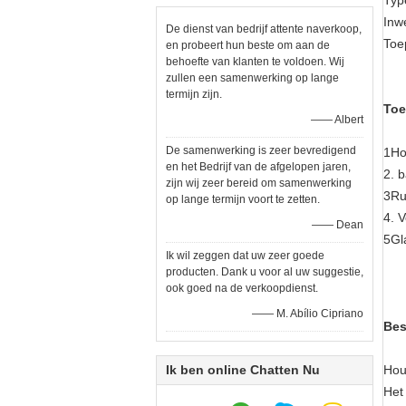
Typ
Inw
De dienst van bedrijf attente naverkoop,
Toe
en probeert hun beste om aan de
behoefte van klanten te voldoen. Wij
zullen een samenwerking op lange
termijn zijn.
Toe
—— Albert
De samenwerking is zeer bevredigend
1Ho
en het Bedrijf van de afgelopen jaren,
2. 
zijn wij zeer bereid om samenwerking
3Ru
op lange termijn voort te zetten.
4. 
—— Dean
5Gl
Ik wil zeggen dat uw zeer goede
producten. Dank u voor al uw suggestie,
ook goed na de verkoopdienst.
—— M. Abílio Cipriano
Bes
Ik ben online Chatten Nu
Hou
Het 