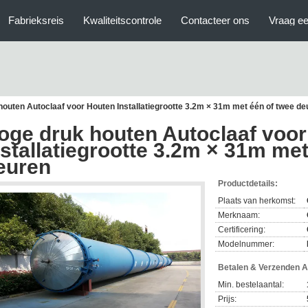
Fabrieksreis
Kwaliteitscontrole
Contacteer ons
Vraag ee
outen Autoclaaf voor Houten Installatiegrootte 3.2m × 31m met één of twee de
oge druk houten Autoclaaf voo
nstallatiegrootte 3.2m × 31m met
euren
Productdetails:
Plaats van herkomst:
Merknaam:
Certificering:
Modelnummer:
Betalen & Verzenden 
Min. bestelaantal:
Prijs: