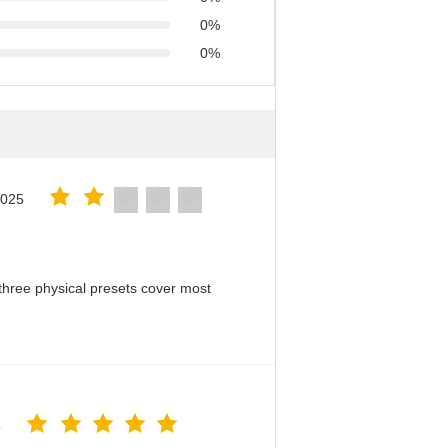
0%
0%
2025
hree physical presets cover most
5