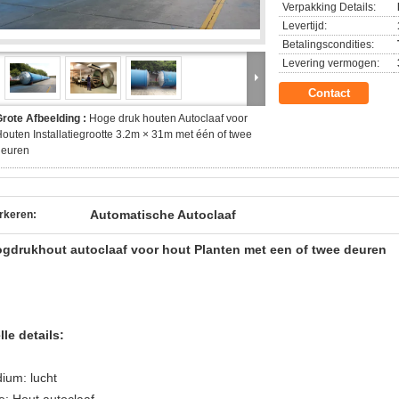
Verpakking Details:
Levertijd:
Betalingscondities:
Levering vermogen:
Contact
rote Afbeelding :
Hoge druk houten Autoclaaf voor
outen Installatiegrootte 3.2m × 31m met één of twee
deuren
Automatische Autoclaaf
rkeren:
gdrukhout autoclaaf voor hout Planten met een of twee deuren
lle details:
ium: lucht