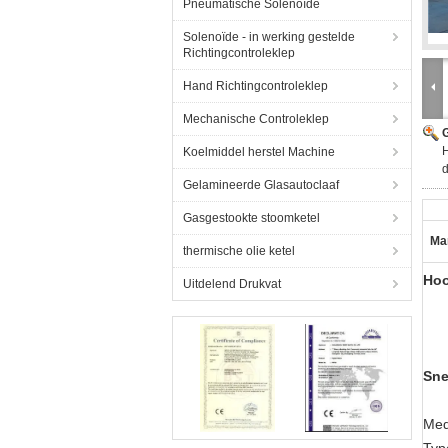
Pneumatische Solenoïde
Solenoïde - in werking gestelde
Richtingcontroleklep
Hand Richtingcontroleklep
Mechanische Controleklep
G
H
Koelmiddel herstel Machine
Gelamineerde Glasautoclaaf
Gasgestookte stoomketel
Ma
thermische olie ketel
Hoo
Uitdelend Drukvat
Sne
Med