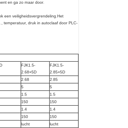
ement en ga zo maar door.
k een veiligheidsvergrendeling.Het
., temperatuur, druk in autoclaaf door PLC-
5D
FJK1.5-
FJK1.5-
2.68×5D
2.85×5D
2.68
2.85
5
5
1.5
1.5
150
150
1.4
1.4
150
150
lucht
lucht