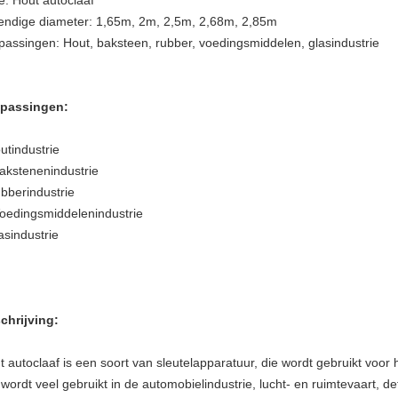
e: Hout autoclaaf
endige diameter: 1,65m, 2m, 2,5m, 2,68m, 2,85m
passingen: Hout, baksteen, rubber, voedingsmiddelen, glasindustrie
passingen:
utindustrie
bakstenenindustrie
bberindustrie
Voedingsmiddelenindustrie
asindustrie
chrijving:
t autoclaaf is een soort van sleutelapparatuur, die wordt gebruikt voor 
wordt veel gebruikt in de automobielindustrie, lucht- en ruimtevaart, d