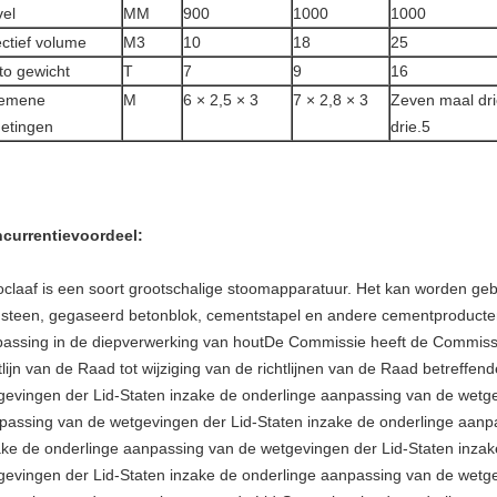
el
MM
900
1000
1000
ectief volume
M3
10
18
25
to gewicht
T
7
9
16
gemene
M
6 × 2,5 × 3
7 × 2,8 × 3
Zeven maal dr
etingen
drie.5
currentievoordeel:
oclaaf is een soort grootschalige stoomapparatuur. Het kan worden geb
gsteen, gegaseerd betonblok, cementstapel en andere cementproducte
passing in de diepverwerking van houtDe Commissie heeft de Commissi
htlijn van de Raad tot wijziging van de richtlijnen van de Raad betreff
gevingen der Lid-Staten inzake de onderlinge aanpassing van de wetge
passing van de wetgevingen der Lid-Staten inzake de onderlinge aanp
ake de onderlinge aanpassing van de wetgevingen der Lid-Staten inza
gevingen der Lid-Staten inzake de onderlinge aanpassing van de wetge