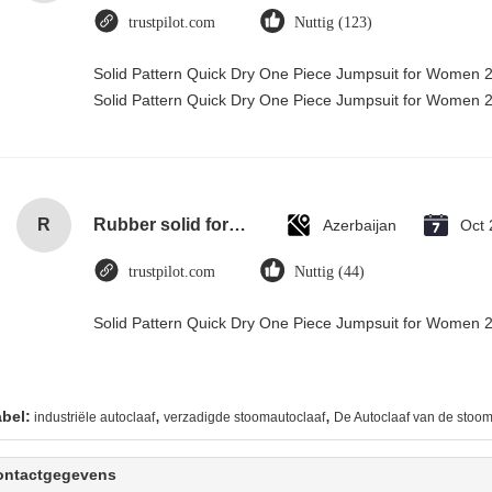
trustpilot.com
Nuttig (123)
Solid Pattern Quick Dry One Piece Jumpsuit for Women
Solid Pattern Quick Dry One Piece Jumpsuit for Women
R
Rubber solid forklift tires For material handling forklift
Azerbaijan
Oct 
trustpilot.com
Nuttig (44)
Solid Pattern Quick Dry One Piece Jumpsuit for Women
,
,
abel:
industriële autoclaaf
verzadigde stoomautoclaaf
De Autoclaaf van de stoo
ontactgegevens