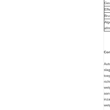
Gev
Eff
Bru
Al
afm
Con
Aut
sla
toe
ric
wet
aan
inz
wet