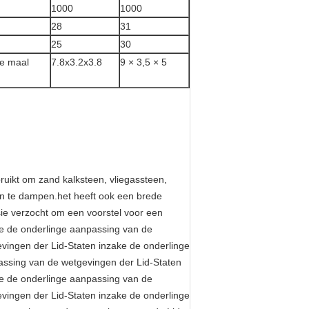
1000
1000
28
31
25
30
ie maal
7.8x3.2x3.8
9 × 3,5 × 5
ruikt om zand kalksteen, vliegassteen,
n te dampen.het heeft ook een brede
e verzocht om een voorstel voor een
ende de onderlinge aanpassing van de
vingen der Lid-Staten inzake de onderlinge
assing van de wetgevingen der Lid-Staten
ke de onderlinge aanpassing van de
vingen der Lid-Staten inzake de onderlinge