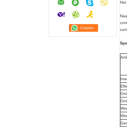
Het
Naa
con
cont
Spe
Arti
Inw
Eff
Ont
Ont
Wer
Wer
Gem