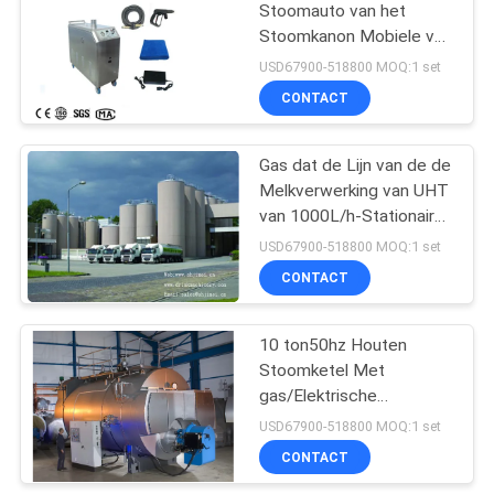
Stoomauto van het
Stoomkanon Mobiele van
146
de de Wasmachinevtd
USD67900-518800 MOQ:1 set
Stoom de
CONTACT
Autowasmachine
pijp lassen rotator
Gas dat de Lijn van de de
Melkverwerking van UHT
van 1000L/h-Stationair
met Pasteurisatie
USD67900-518800 MOQ:1 set
verwarmt
CONTACT
85
Solenoïde - in
10 ton50hz Houten
Stoomketel Met
werking gestelde
gas/Elektrische
Richtingcontroleklep
Stoomketel
USD67900-518800 MOQ:1 set
CONTACT