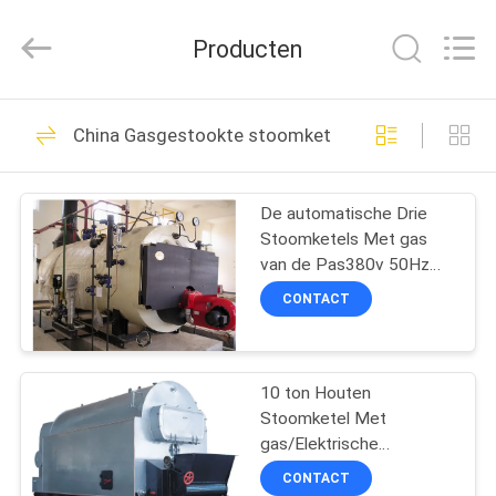
Autoclave
Online
Market.
Producten
All
Rights
Reserved.
Developed
by
HUIS
55
ECER
China Gasgestookte stoomketel
Concrete Autoclaaf
PRODUCTEN
De automatische Drie
Stoomketels Met gas
ONGEVEER
van de Pas380v 50Hz
ONS
Olie, 0.5 Ton
CONTACT
41
FABRIEKSREIS
10 ton Houten
Hout autoclaaf
Stoomketel Met
KWALITEITSCONTROLE
gas/Elektrische
Stoomketel voor
CONTACT
sterilisatie