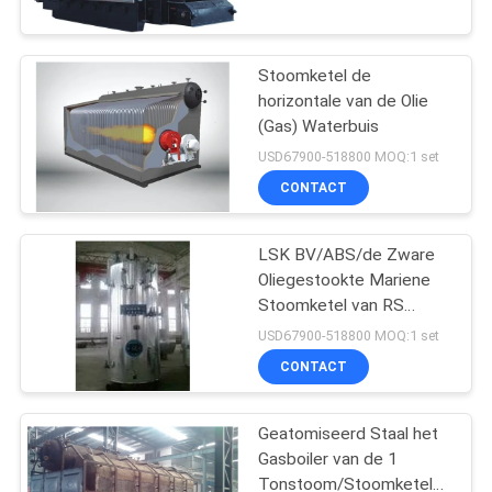
CONTACTEER
ONS
Stoomketel de
17
horizontale van de Olie
NIEUWS
(Gas) Waterbuis
Vulcaniserende
USD67900-518800 MOQ:1 set
Autoclaaf
VERZOEK
CONTACT
OM EEN
LSK BV/ABS/de Zware
CITAAT
Oliegestookte Mariene
Stoomketel van RS
SITEMAP
59
10Bar
USD67900-518800 MOQ:1 set
Uitrusting voor
CONTACT
PRIVACYBELEID
lassen
Geatomiseerd Staal het
Gasboiler van de 1
Tonstoom/Stoomketel