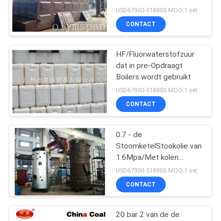
Met gas
USD67900-518800 MOQ:1 set
CONTACT
104
2 Klep van de
HF/Fluorwaterstofzuur
dat in pre-Opdraagt
manier de
Boilers wordt gebruikt
Pneumatische
USD67900-518800 MOQ:1 set
CONTACT
Solenoïde
0.7 - de
121
StoomketelStookolie van
De
1.6Mpa/Met kolen
gestookte Stoomketels
USD67900-518800 MOQ:1 set
Instelmechanismen
CONTACT
van het pijplassen
20 bar 2 van de de