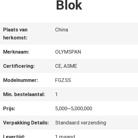
Blok
KWALITEITSCONTROLE
CONTACTEER
Plaats van
China
ONS
herkomst:
Merknaam:
OLYMSPAN
NIEUWS
Certificering:
CE, ASME
Modelnummer:
FGZSS
VERZOEK
Min. bestelaantal:
1
OM EEN
Prijs:
5,000~5,000,000
CITAAT
Verpakking Details:
Standaard verzending
SITEMAP
Levertijd:
1 maand