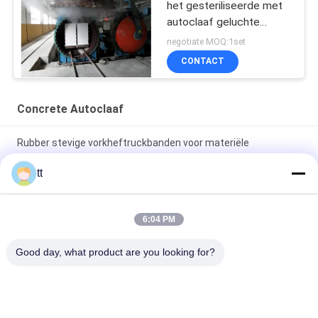
het gesteriliseerde met
autoclaaf geluchte
concrete blok die
negotiate MOQ:1set
installatie maken
CONTACT
Concrete Autoclaaf
Rubber stevige vorkheftruckbanden voor materiële
behandelingsvorkheftruck
tt
Elektrische deurautoclaaf
6:04 PM
De nieuwe Gesteriliseerde met autoclaaf Stijl luchtte
Concrete de Kalkbaksteen van het Installatiezand
Good day, what product are you looking for?
Productiemachine
populaire categorieën
Alle