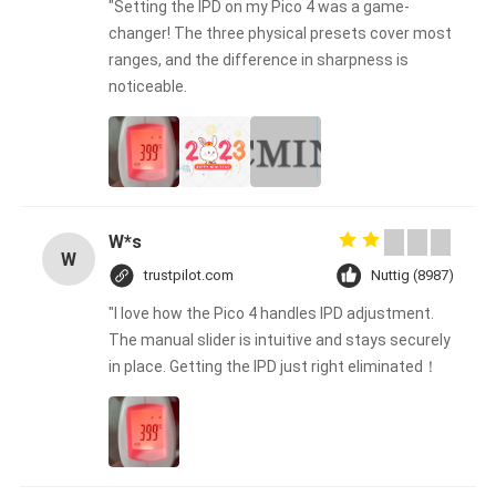
"Setting the IPD on my Pico 4 was a game-
changer! The three physical presets cover most
ranges, and the difference in sharpness is
noticeable.
W*s
W
trustpilot.com
Nuttig (8987)
"I love how the Pico 4 handles IPD adjustment.
The manual slider is intuitive and stays securely
in place. Getting the IPD just right eliminated！