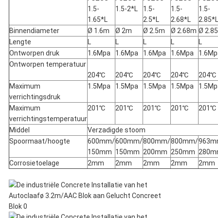
1.5-
1.5-2*L
1.5-
1.5-
1.5-
1.65*L
2.5*L
2.68*L
2.85*
Binnendiameter
Ø 1.6m
Ø 2m
Ø 2.5m
Ø 2.68m
Ø 2.8
Lengte
L
L
L
L
L
Ontworpen druk
1.6Mpa
1.6Mpa
1.6Mpa
1.6Mpa
1.6Mp
Ontworpen temperatuur
204℃
204℃
204℃
204℃
204℃
Maximum
1.5Mpa
1.5Mpa
1.5Mpa
1.5Mpa
1.5Mp
verrichtingsdruk
Maximum
201℃
201℃
201℃
201℃
201℃
verrichtingstemperatuur
Middel
Verzadigde stoom
Spoormaat/hoogte
600mm/
600mm/
800mm/
800mm/
963m
150mm
150mm
200mm
250mm
280m
Corrosietoelage
2mm
2mm
2mm
2mm
2mm