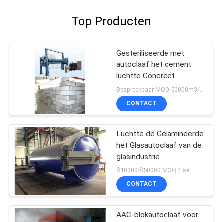
Top Producten
Gesteriliseerde met
autoclaaf het cement
luchtte Concreet
Productielijnaac Blok die
Bespreekbaar MOQ:50000m3/year-300000m3/year
Installatie maken
CONTACT
Luchtte de Gelamineerde
het Glasautoclaaf van de
glasindustrie
Concreet/steriliseert
$10000-$50000 MOQ:1 set
met autoclaaf Machine
CONTACT
Φ2.5m
AAC-blokautoclaaf voor