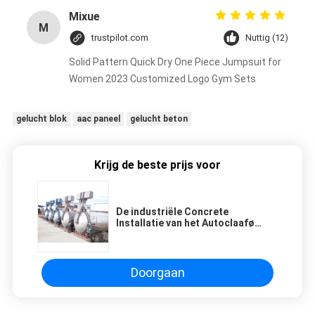
Mixue
M
trustpilot.com
Nuttig (12)
Solid Pattern Quick Dry One Piece Jumpsuit for
Women 2023 Customized Logo Gym Sets
gelucht blok
aac paneel
gelucht beton
Krijg de beste prijs voor
De industriële Concrete
Installatie van het Autoclaafø
3.2m/AAC Blok aan Gelucht
Concreet Blok
Doorgaan