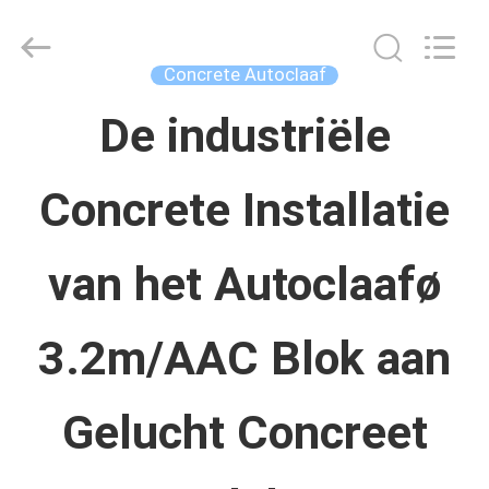
Concrete
Autoclave
Online
Market.
Concrete Autoclaaf
All
Rights
HUIS
Reserved.
De industriële
Developed
by
ECER
Concrete Installatie
PRODUCTEN
van het Autoclaafø
ONGEVEER
ONS
3.2m/AAC Blok aan
FABRIEKSREIS
Gelucht Concreet