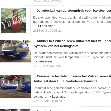
2015-09-21 10:49:00
De autoclaaf van de stoomdruk voor baksteenve
De snel-open deurtype drukvaten die wij worden wijd gebr
geproduceerd. De veiligheidskoppeling van de snel-open 
...
Lees meer
2015-09-21 09:03:21
Rubber het Vulcaniseren Autoclaaf met Veilighe
Systeem van het Kettingsslot
Hout/Rubber/Voedsel het Vulcaniseren Autoclaafmateriaal
Middel: Lucht Het werk temperatuur: 150°C Type: Industri
Lees meer
2015-09-21 04:25:19
Pneumatische Gelamineerde het Vulcaniseren Au
Autoclaaf door PLC Controlemechanisme
Pneumatische gelamineerde vulcaniserende autoclaaf, dru
details: Medium: lucht Ontwerptemperatuur: 150°C Type: 
volume: ...
Lees meer
2015-07-31 19:10:44