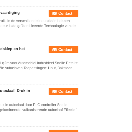
rvaardiging
Contact
uikt in de verschillende industrieën hebben
deur is de geïdentificeerde Technologie van de
idsklep en het
Contact
 φ2m voor Automobiel Industrieel Snelle Details:
ële Autoclaven Toepassingen: Hout, Baksteen, ...
toclaaf, Druk in
Contact
k in autoclaaf door PLC-controller Snelle
gelamineerde vulkaniserende autoclaaf Effectief