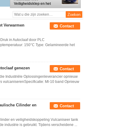
Veiligheidsklep en het
Systeem van het
Kettingsslot
het Verwarmen
Contact
Druk in Autoclaaf door PLC
rptemperatuur: 150°C Type: Gelamineerde het
toclaaf genezen
Contact
ie Industriële Oplossingenleverancier opnieuw
s vulcaniserenSpecificatie: Ml-10 band Opnieuw
aulische Cilinder en
Contact
ilinder en veiligheidskoppeling Vulcaniseer tank
 industrie is gebruikt. Tijdens verscheidene ...