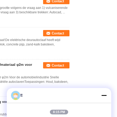
Contact
ergrootte volgens de vraag aan 1) vulcaniserende
 vraag aan 3) beschikbare trekken: Autocad, ...
Contact
af:De elektrische deurautoclaaf heeft wijd
ok, concrete pijp, zand-kalk baksteen,
fmateriaal φ2m voor
Contact
r φ2m Voor de automobielindustrie Snelle
striële autoclavenToepassingen: Hout, baksteen,
tt
ng voor Hout/Rubber,
Contact
8:15 PM
 rubber, lichtgewicht Snelle details: Medium: