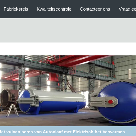
Fabrieksreis
Kwaliteitscontrole
Contacteer ons
Vraag ee
nd Opnieuw betredend Materiaal die Kamer/autoclaaf genezen