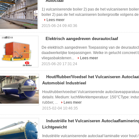
Autoclaaf
1) vulcaniserende boiler 2) pas de het vulcaniseren boil
boiler 2) pas de het vulcaniseren boilergrootte volgens de
Lees meer
2015-06-24 09:40:36
Elektrisch aangedreven deurautoclaaf
De elektrisch aangedreven Toepassing van de deurautocla
daadwerkelijke toepassingen. Welke in gelucht concreet bl
vliegasbakstenen...
Lees meer
2015-06-20 17:31:24
Hout/Rubber/Voedsel het Vulcaniseren Autoclaa
Automobiel Industrieel
Hout/rubber/voedsel Vulcaniserende autoclaveapparatuu
details: Medium: luchtWerktemperatuur: 150°CType: indu
rubber, ...
Lees meer
2015-02-04 10:46:35
Industriële het Vulcaniseren Autoclaaflamineri
Lichtgewicht
Industriële vulcaniserende autoclaaf laminatie voor hout /