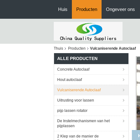
Huis
Producten
Ongeveer ons
Thuis
Producten
Vulcaniserende Autoclaaf
ALLE PRODUCTEN
Concrete Autoclaaf
Hout autoclaaf
Vulcaniserende Autoclaaf
Uitrusting voor lassen
pijp lassen rotator
De Instelmechanismen van het
pijplassen
Ba
2 Klep van de manier de