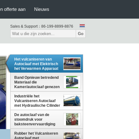
n offerte aan
Nieuws
Sales & Support：
86-199-8899-8876
Go
Het vulcaniseren van
Autoclaaf met Elektrisch
het Verwarmen Apparaat
en Japanse Technologie
Band Opnieuw betredend
Materiaal die
Kamer/autoclaaf genezen
Industriële het
Vulcaniseren Autoclaaf
met Hydraulische Cilinder
en Veiligheidskoppeling
De autoclaaf van de
stoomdruk voor
baksteenvervaardiging
Rubber het Vulcaniseren
Autoclaaf met