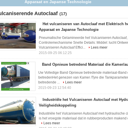
ulcaniserende Autoclaaf
(17)
Het vulcaniseren van Autoclaaf met Elektrisch 
Apparaat en Japanse Technologie
Pneumatische Gelamineerde het Vulcaniseren Autoclaaf, 
Controlemechanisme Snelle Details: Middel: lucht Ontwe
Vulcaniseren Autoclaaf Effici...
Lees meer
2015-09-25 06:12:25
Band Opnieuw betredend Materiaal die Kamer/au
Uw Volledige Band Opnieuw betredende materiaal-Band d
betredenHet genezen van Kamer /Tyre die Tankparameter
betredende ...
Lees meer
2015-09-23 12:54:40
Industriële het Vulcaniseren Autoclaaf met Hydr
Veiligheidskoppeling
Industriële het Vulcaniseren Autoclaaf met hydraulische c
is het vroegste materiaal dat in rubberproducten makend de
Lees meer